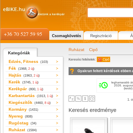
+36 70 527 59 95
Csomagkövetés
Regisztráció
Á
Ruházat
Cipő
Kategóriák
Keresési feltételek:
Cipő
Edzés, Fitness
(103)
Fék
(1968,
2 új
)
Gyakran feltett kérdések ebben 
Hajtás
(1963,
2 új
)
Kerék
(3745,
1 új
)
leghamarabb át
2026. augusz
Kerékpár
(kedd)
(800,
1 új
)
Karbantartás
(1913,
1 új
)
1. o
Kiegészítők
(4460,
8 új
)
Kormány
Keresés eredménye
(1431)
Nyereg
(808)
Rugóstag
(34)
Ruházat
(1584)