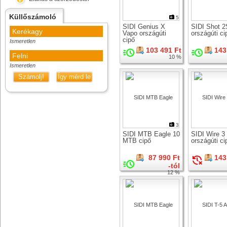
Küllőszámoló
5
SIDI Genius X
SIDI Shot 2
Kerékagy
Vapo országúti
országúti ci
cipő
Ismeretlen
103 491 Ft
143
Felni
10 %
Ismeretlen
Számolj!
Így mérd le
3
SIDI MTB Eagle 10
SIDI Wire 3
MTB cipő
országúti ci
87 990 Ft
143
-tól
12 %