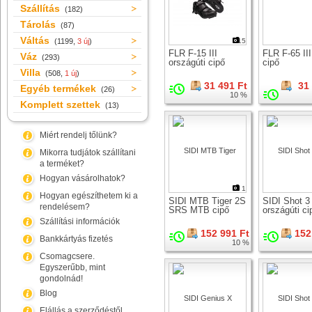
Szállítás
(182)
Tárolás
(87)
Váltás
(1199,
3 új
)
15
FLR F-15 III
FLR F-65 II
Váz
(293)
országúti cipő
cipő
Villa
(508,
1 új
)
31 491 Ft
31
Egyéb termékek
(26)
10 %
Komplett szettek
(13)
Miért rendelj tőlünk?
Mikorra tudjátok szállítani
a terméket?
Hogyan vásárolhatok?
1
Hogyan egészíthetem ki a
SIDI MTB Tiger 2S
SIDI Shot 3
rendelésem?
SRS MTB cipő
országúti ci
Szállítási információk
152 991 Ft
152
Bankkártyás fizetés
10 %
Csomagcsere.
Egyszerűbb, mint
gondolnád!
Blog
Elállás a szerződéstől