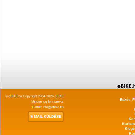
© eBIKE.hu Copyright 2004-2026 eBIKE
Edzés, F
Minden jog fenntartva.
E-mail:
info@ebike.hu
E-MAIL KÜLDÉSE
Ker
Karban
Kiegé
Ko