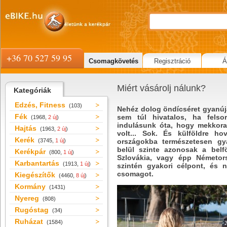
+36 70 527 59 95
Csomagkövetés
Regisztráció
Á
Miért vásárolj nálunk?
Kategóriák
Edzés, Fitness
(103)
Nehéz dolog öndícséret gyanúja 
Fék
sem túl hivatalos, ha felsor
(1968,
2 új
)
indulásunk óta, hogy mekkora
Hajtás
(1963,
2 új
)
volt... Sok. És külföldre 
Kerék
(3745,
1 új
)
országokba természetesen gya
belül szinte azonosak a belfö
Kerékpár
(800,
1 új
)
Szlovákia, vagy épp Németors
Karbantartás
(1913,
1 új
)
szintén gyakori célpont, és 
csomagot.
Kiegészítők
(4460,
8 új
)
Kormány
(1431)
Nyereg
(808)
Rugóstag
(34)
Ruházat
(1584)