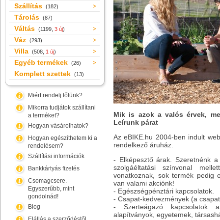
Szállítás
(182)
Tárolás
(87)
Váltás
(1199,
3 új
)
Váz
(293)
Villa
(508,
1 új
)
Egyéb termékek
(26)
Komplett szettek
(13)
Miért rendelj tőlünk?
Mikorra tudjátok szállítani
Mik is azok a valós érvek, me
a terméket?
Leírunk párat
Hogyan vásárolhatok?
Az eBIKE.hu 2004-ben indult web
Hogyan egészíthetem ki a
rendelkező áruház.
rendelésem?
Szállítási információk
- Elképesztő árak. Szeretnénk a 
szolgáéltatási színvonal melle
Bankkártyás fizetés
vonatkoznak, sok termék pedig 
Csomagcsere.
van valami akciónk!
Egyszerűbb, mint
- Egészségpénztári kapcsolatok.
gondolnád!
- Csapat-kedvezmények (a csapatv
- Szerteágazó kapcsolatok a
Blog
alapítványok, egyetemek, társashá
Elállás a szerződéstől