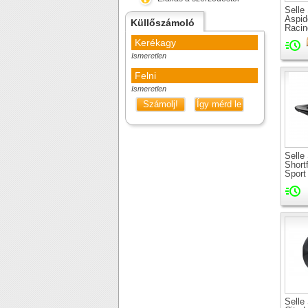
Selle
Aspid
Küllőszámoló
Racin
Kerékagy
Ismeretlen
Felni
Ismeretlen
Számolj!
Így mérd le
Selle
Shortf
Sport
Selle