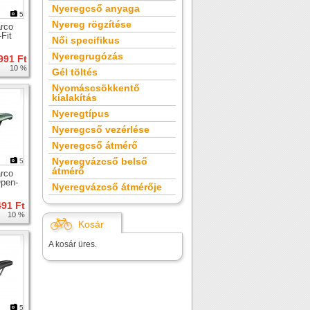
Nyeregcső anyaga
5
Nyereg rögzítése
rco
Fit
Női specifikus
Nyeregrugózás
991 Ft
10 %
Gél töltés
Nyomáscsökkentő
kialakítás
Nyeregtípus
Nyeregcső vezérlése
Nyeregcső átmérő
Nyeregvázcső belső
5
átmérő
rco
Open-
Nyeregvázcső átmérője
ld
491 Ft
10 %
Kosár
A kosár üres.
5