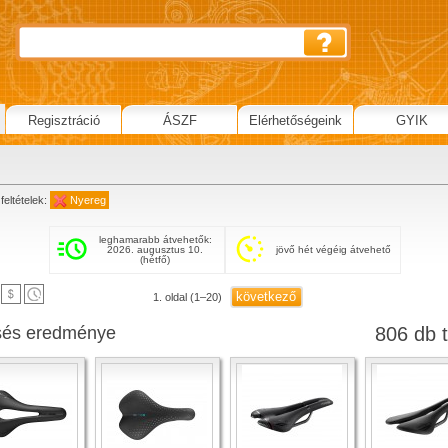
Regisztráció
ÁSZF
Elérhetőségeink
GYIK
g
feltételek:
Nyereg
leghamarabb átvehetők:
2026. augusztus 10.
jövő hét végéig átvehető
(hétfő)
következő
1. oldal (1–20)
sés eredménye
806 db t