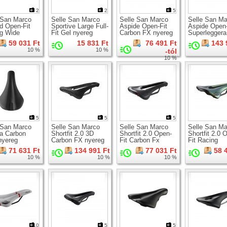
2
2
5
 San Marco
Selle San Marco
Selle San Marco
Selle San Ma
ad Open-Fit
Sportive Large Full-
Aspide Open-Fit
Aspide Open-
g Wide
Fit Gel nyereg
Carbon FX nyereg
Superleggera
g
nyereg
59 031 Ft
15 831 Ft
76 491 Ft
143 
10 %
10 %
-tól
10 %
5
5
5
 San Marco
Selle San Marco
Selle San Marco
Selle San Ma
a Carbon
Shortfit 2.0 3D
Shortfit 2.0 Open-
Shortfit 2.0 
nyereg
Carbon FX nyereg
Fit Carbon Fx
Fit Racing
nyereg
Iridescent Go
71 631 Ft
134 991 Ft
77 031 Ft
58 
nyereg
10 %
10 %
10 %
10
5
5