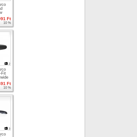
rco
ad
ow
991 Ft
10 %
2
rco
-Fit
rwide
491 Ft
10 %
3
rco