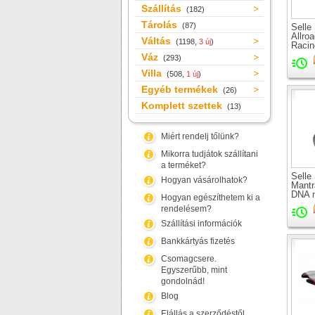
Szállítás
(182)
Tárolás
(87)
Selle
Allro
Váltás
(1198,
3 új
)
Racin
nyere
Váz
(293)
Villa
(508,
1 új
)
Egyéb termékek
(26)
Komplett szettek
(13)
Miért rendelj tőlünk?
Mikorra tudjátok szállítani
a terméket?
Selle
Hogyan vásárolhatok?
Mantr
DNA 
Hogyan egészíthetem ki a
rendelésem?
Szállítási információk
Bankkártyás fizetés
Csomagcsere.
Egyszerűbb, mint
gondolnád!
Blog
Elállás a szerződéstől