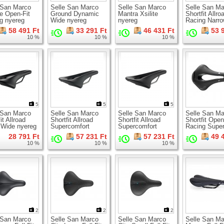
 San Marco
Selle San Marco
Selle San Marco
Selle San Ma
e Open-Fit
Ground Dynamic
Mantra Xsilite
Shortfit Allro
g nyereg
Wide nyereg
nyereg
Racing Narr
nyereg
58 491 Ft
33 291 Ft
46 431 Ft
53 
10 %
10 %
10 %
5
5
5
 San Marco
Selle San Marco
Selle San Marco
Selle San Ma
it Allroad
Shortfit Allroad
Shortfit Allroad
Shortfit Open
 Wide nyereg
Supercomfort
Supercomfort
Racing Supe
Racing Narrow
Racing Wide
nyereg
28 791 Ft
57 231 Ft
57 231 Ft
49 
nyereg
nyereg
10 %
10 %
10 %
2
2
2
 San Marco
Selle San Marco
Selle San Marco
Selle San Ma