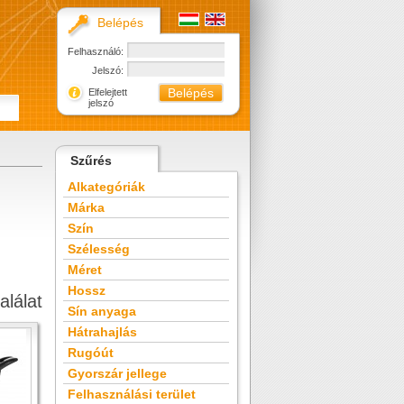
Belépés
Felhasználó:
Jelszó:
Elfelejtett
jelszó
Szűrés
Alkategóriák
Márka
Szín
Szélesség
Méret
Hossz
alálat
Sín anyaga
Hátrahajlás
Rugóút
Gyorszár jellege
Felhasználási terület