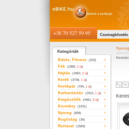
+36 70 527 59 95
Csomagkövetés
Nyere
Kategóriák
Keresési 
Edzés, Fitness
(103)
Fék
(1969,
2 új
)
Hajtás
(1963,
2 új
)
Kerék
(3746,
1 új
)
Kerékpár
(794,
1 új
)
Karbantartás
(1913,
1 új
)
Kere
Kiegészítők
(4461,
8 új
)
Kormány
(1431)
Nyereg
(808)
Rugóstag
(34)
Ruházat
(1584)