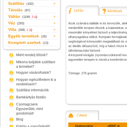
Szállítás
(182)
Tárolás
(87)
Leírás
Kérdések
Váltás
(1199,
3 új
)
Váz
(293)
Azok számára találták ki és tervezték, aki
mindenféle terepen élvezik a kalandokat, 
Villa
(508,
1 új
)
maximális kényelmet biztosít a teljesítmén
Egyéb termékek
(26)
elhanyagolása nélkül. Kompakt formájának
segítségével könnyedén megtalálható és 
Komplett szettek
(13)
az ideális üléspozíció, míg a hátsó része k
üléstámasztást biztosít.
Miért rendelj tőlünk?
A központi kivágás (nyomáscsökkentő kiv
egyenetlen terepen is növeli a komfortérzet
Mikorra tudjátok szállítani
a terméket?
Hogyan vásárolhatok?
Tömege: 276 gramm
Hogyan egészíthetem ki a
rendelésem?
Szállítási információk
Bankkártyás fizetés
Csomagcsere.
Egyszerűbb, mint
gondolnád!
Cikkek
Blog
Kedvezmény
eBIKE ár
Elállás a szerződéstől