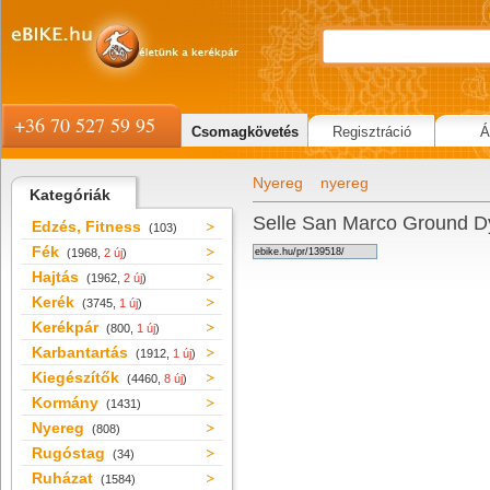
+36 70 527 59 95
Csomagkövetés
Regisztráció
Á
Nyereg
nyereg
Kategóriák
Selle San Marco Ground D
Edzés, Fitness
(103)
Fék
(1968,
2 új
)
Hajtás
(1962,
2 új
)
Kerék
(3745,
1 új
)
Kerékpár
(800,
1 új
)
Karbantartás
(1912,
1 új
)
Kiegészítők
(4460,
8 új
)
Kormány
(1431)
Nyereg
(808)
Rugóstag
(34)
Ruházat
(1584)