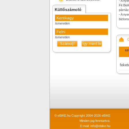
- A nye
Fit Bio
Küllőszámoló
párnáza
- A nye
Kerékagy
bizton
Ismeretlen
Felni
Ismeretlen
Számolj!
Így mérd le
sz
feket
© eBIKE.hu Copyright 2004-2026 eBIKE
Minden jog fenntartva.
E-mail:
info@ebike.hu