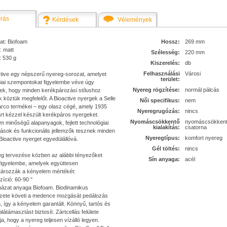
írás
Kérdések
Vélemények
at: Biofoam
Hossz:
269 mm
: matt
Szélesség:
220 mm
 530 g
Kiszerelés:
db
Felhasználási
Városi
ctive egy népszerű nyereg-sorozat, amelyet
terület:
iai szempontokat figyelembe véve úgy
Nyereg rögzítése:
normál pálcás
tek, hogy minden kerékpározási stílushoz
nk köztük megfelelőt. A Bioactive nyergek a Selle
Női specifikus:
nem
rco termékei – egy olasz cégé, amely 1935
Nyeregrugózás:
nincs
rt kézzel készült kerékpáros nyergeket.
Nyomáscsökkentő
nyomáscsökken
 minőségű alapanyagok, fejlett technológiai
kialakítás:
csatorna
ások és funkcionális jellemzők tesznek minden
Nyeregtípus:
komfort nyereg
ioactive nyerget egyedülállóvá.
Gél töltés:
nincs
eg tervezése közben az alábbi tényezőket
Sín anyaga:
acél
 figyelembe, amelyek együttesen
ározzák a kényelem mértékét:
zíció: 60-90 °
rnázat anyaga Biofoam. Biodinamikus
zete követi a medence mozgását pedálozás
 így a kényelem garantált. Könnyű, tartós és
 alátámasztást biztosít. Zártcellás felülete
tja, hogy a nyereg teljesen vízálló legyen.