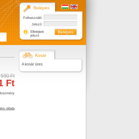
Belépés
Felhasználó:
Jelszó:
Elfelejtett
jelszó
Kosár
A kosár üres.
 590 Ft
1 Ft
dvezmény
alos oldala