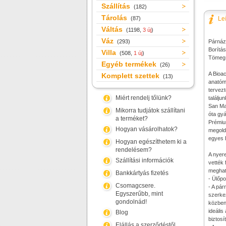
Szállítás
(182)
Tárolás
(87)
Le
Váltás
(1198,
3 új
)
Váz
(293)
Párnáz
Borítás
Villa
(508,
1 új
)
Tömeg:
Egyéb termékek
(26)
A Bioa
Komplett szettek
(13)
anatóm
tervez
Miért rendelj tőlünk?
találju
San Ma
Mikorra tudjátok szállítani
óta gyá
a terméket?
Prémium
Hogyan vásárolhatok?
megold
egyes B
Hogyan egészíthetem ki a
rendelésem?
A nyer
Szállítási információk
vették
meghat
Bankkártyás fizetés
- Ülőpo
Csomagcsere.
- A pá
Egyszerűbb, mint
szerke
gondolnád!
közben,
ideális
Blog
biztosí
Elállás a szerződéstől