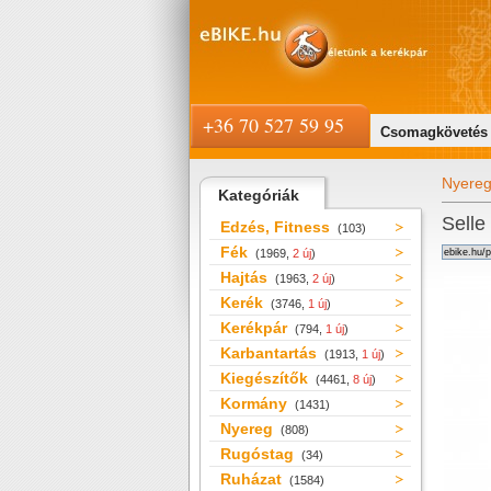
+36 70 527 59 95
Csomagkövetés
Nyere
Kategóriák
Selle
Edzés, Fitness
(103)
Fék
(1969,
2 új
)
Hajtás
(1963,
2 új
)
Kerék
(3746,
1 új
)
Kerékpár
(794,
1 új
)
Karbantartás
(1913,
1 új
)
Kiegészítők
(4461,
8 új
)
Kormány
(1431)
Nyereg
(808)
Rugóstag
(34)
Ruházat
(1584)