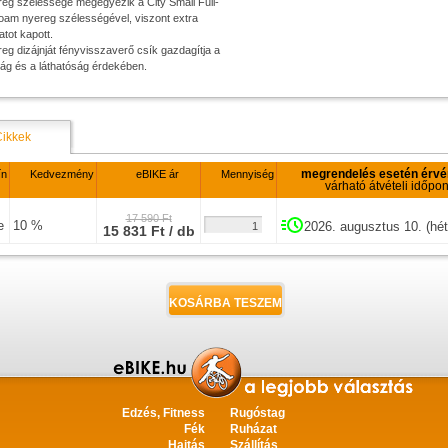
reg szélessége megegyezik a City Small Full-
foam nyereg szélességével, viszont extra
tot kapott.
reg dizájnját fényvisszaverő csík gazdagítja a
ság és a láthatóság érdekében.
Cikkek
megrendelés esetén érv
ín
Kedvezmény
eBIKE ár
Mennyiség
várható átvételi időpon
17 590 Ft
e
10 %
2026. augusztus 10. (hét
15 831 Ft / db
Edzés, Fitness
Rugóstag
Fék
Ruházat
Hajtás
Szállítás