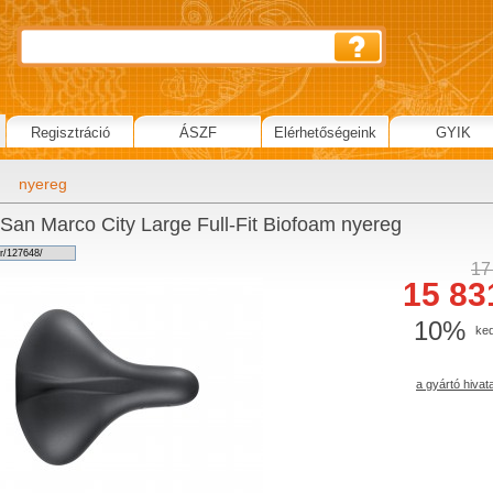
Regisztráció
ÁSZF
Elérhetőségeink
GYIK
g
nyereg
 San Marco City Large Full-Fit Biofoam nyereg
17
15 83
10%
ke
a gyártó hivat