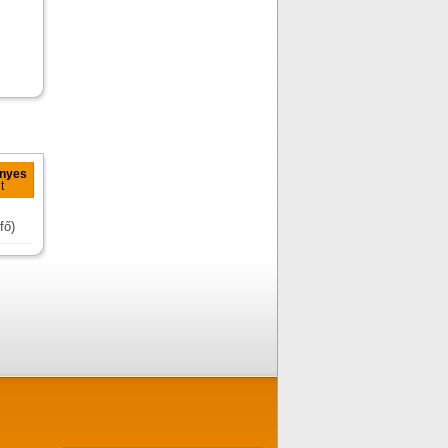
ényes
t
fő)