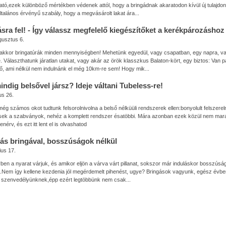
ató,ezek különböző mértékben védenek attól, hogy a bringádnak akaratodon kívül új tulajdo
ltalános érvényű szabály, hogy a megvásárolt lakat ára...
sra fel! - Így válassz megfelelő kiegészítőket a kerékpározáshoz
gusztus 6.
 akkor bringatúrák minden mennyiségben! Mehetünk egyedül, vagy csapatban, egy napra, v
. Választhatunk járatlan utakat, vagy akár az örök klasszkus Balaton-kört, egy biztos: Van p
tő, ami nélkül nem indulnánk el még 10km-re sem! Hogy mik...
ndig belsővel jársz? Ideje váltani Tubeless-re!
us 26.
ég számos okot tudtunk felsorolnivolna a belső nélküüli rendszerek ellen:bonyolult felszerel
ek a szabványok, nehéz a komplett rendszer ésatöbbi. Mára azonban ezek közül nem mara
enérv, és ezt itt lent el is olvashatod
ás bringával, bosszúságok nélkül
ius 17.
en a nyarat várjuk, és amikor eljön a várva várt pillanat, sokszor már induláskor bosszúsá
t.Nem így kellene kezdenia jól megérdemelt pihenést, ugye? Bringások vagyunk, egész évbe
 szenvedélyünknek,épp ezért legtöbbünk nem csak...