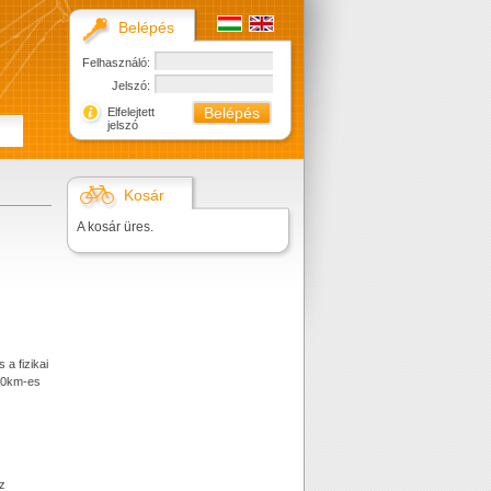
Belépés
Felhasználó:
Jelszó:
Elfelejtett
jelszó
Kosár
A kosár üres.
 a fizikai
150km-es
z