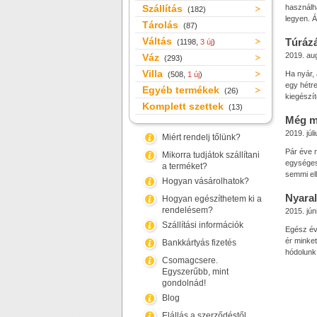
Szállítás
használh
(182)
legyen. Á
Tárolás
(87)
Váltás
Túrázá
(1198,
3 új
)
2019. au
Váz
(293)
Villa
Ha nyár,
(508,
1 új
)
egy hétre
Egyéb termékek
(26)
kiegészí
Komplett szettek
(13)
Még mi
2019. júli
Miért rendelj tőlünk?
Pár éve m
Mikorra tudjátok szállítani
egységes
a terméket?
semmi ell
Hogyan vásárolhatok?
Nyaral
Hogyan egészíthetem ki a
rendelésem?
2015. jún
Szállítási információk
Egész évb
ér minke
Bankkártyás fizetés
hódolunk
Csomagcsere.
Egyszerűbb, mint
gondolnád!
Blog
Elállás a szerződéstől