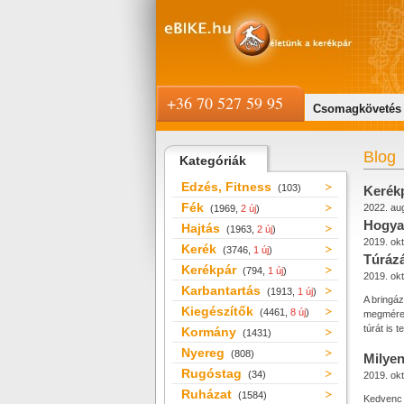
+36 70 527 59 95
Csomagkövetés
Blog
Kategóriák
Edzés, Fitness
(103)
Kerék
Fék
2022. au
(1969,
2 új
)
Hogya
Hajtás
(1963,
2 új
)
2019. okt
Kerék
(3746,
1 új
)
Túrázá
Kerékpár
(794,
1 új
)
2019. okt
Karbantartás
(1913,
1 új
)
A bringáz
Kiegészítők
(4461,
8 új
)
megmérett
túrát is 
Kormány
(1431)
Nyereg
(808)
Milyen
Rugóstag
(34)
2019. okt
Ruházat
(1584)
Kedvenc 