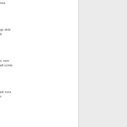
nosa
agy akár
ár
ni, nem
dt szinte
gok sora
n