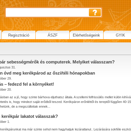
Regisztráció
ÁSZF
Elérhetőségeink
GYIK
pár sebességmérők és computerek. Melyiket válasszam?
gusztus 31.
n óvd meg kerékpárod az őszi/téli hónapokban
óber 29.
s – fedezd fel a környéket!
óber 20.
ásban az a jó, hogy szinte bárhova eljuthatsz általa. A szellemi felfrissülés mellet külön kihívás
etés is, hogy mindezt saját erődből teszed. Kerékpáron erőnléttől és tereptől függően 40-
tehetünk, de a megszállottak ennek...
 kerékpár lakatot válasszak?
óber 1.
kerékpárunkat ma már szinte sehol nem hagyhatjuk lezáratlanul.. Lezárására sokféle eszkö