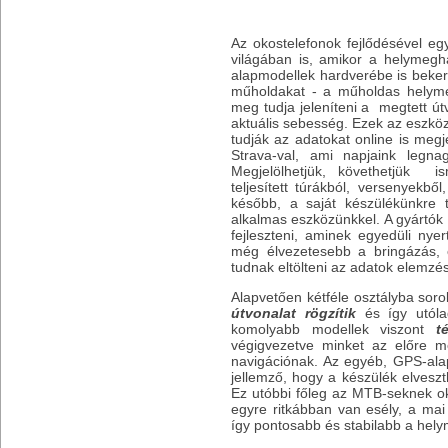
Az okostelefonok fejlődésével eg
világában is, amikor a helymeg
alapmodellek hardverébe is bekerül
műholdakat - a műholdas helyme
meg tudja jeleníteni a megtett út
aktuális sebesség. Ezek az eszközö
tudják az adatokat online is megje
Strava-val, ami napjaink legna
Megjelölhetjük, követhetjük is
teljesített túrákból, versenyekből
később, a saját készülékünkre 
alkalmas eszközünkkel. A gyártók 
fejleszteni, aminek egyedüli nye
még élvezetesebb a bringázás, 
tudnak eltölteni az adatok elemzé
Alapvetően kétféle osztályba sor
útvonalat rögzítik
és így utólag
komolyabb modellek viszont
t
végigvezetve minket az előre m
navigációnak. Az egyéb, GPS-al
jellemző, hogy a készülék elveszt
Ez utóbbi főleg az MTB-seknek oko
egyre ritkábban van esély, a mai 
így pontosabb és stabilabb a hel