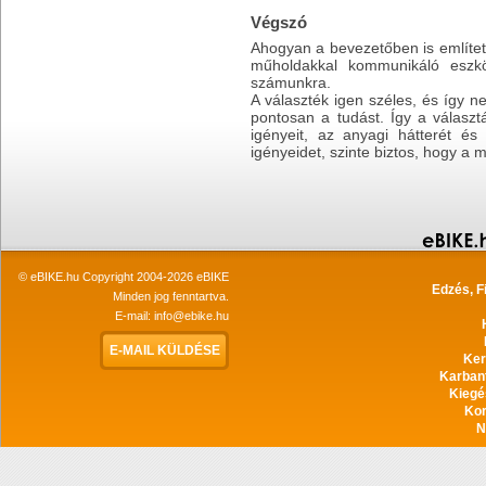
Végszó
Ahogyan a bevezetőben is említet
műholdakkal kommunikáló eszköz
számunkra.
A választék igen széles, és így n
pontosan a tudást. Így a választ
igényeit, az anyagi hátterét é
igényeidet, szinte biztos, hogy a 
© eBIKE.hu Copyright 2004-2026 eBIKE
Edzés, F
Minden jog fenntartva.
E-mail:
info@ebike.hu
E-MAIL KÜLDÉSE
Ker
Karban
Kiegé
Ko
N