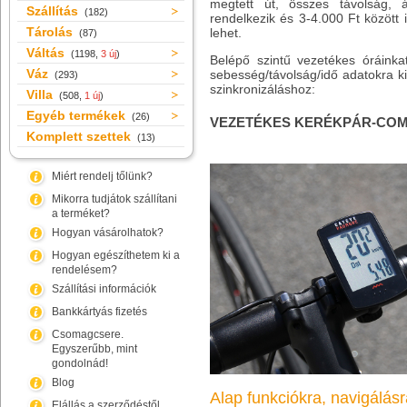
megtett út, összes távolság, átl
Szállítás
(182)
rendelkezik és 3-4.000 Ft között
Tárolás
lehet.
(87)
Váltás
(1198,
3 új
)
Belépő szintű vezetékes óráinka
Váz
sebesség/távolság/idő adatokra 
(293)
szinkronizáláshoz:
Villa
(508,
1 új
)
Egyéb termékek
(26)
VEZETÉKES KERÉKPÁR-COM
Komplett szettek
(13)
Miért rendelj tőlünk?
Mikorra tudjátok szállítani
a terméket?
Hogyan vásárolhatok?
Hogyan egészíthetem ki a
rendelésem?
Szállítási információk
Bankkártyás fizetés
Csomagcsere.
Egyszerűbb, mint
gondolnád!
Blog
Alap funkciókra, navigálás
Elállás a szerződéstől