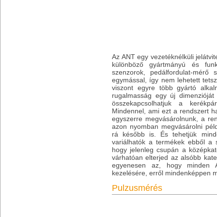
Az ANT egy vezetéknélküli jelátvite
különböző gyártmányú és funk
szenzorok, pedálfordulat-mérő 
egymással, így nem lehetett tets
viszont egyre több gyártó alka
rugalmasság egy új dimenzióját 
összekapcsolhatjuk a kerékpáro
Mindennel, ami ezt a rendszert ha
egyszerre megvásárolnunk, a ren
azon nyomban megvásárolni példá
rá később is. És tehetjük minde
variálhatók a termékek ebből a
hogy jelenleg csupán a középkateg
várhatóan elterjed az alsóbb kate
egyenesen az, hogy minden 
kezelésére, erről mindenképpen m
Pulzusmérés