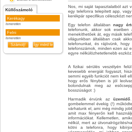
Nos, mi saját tapasztalatból azt 
Küllőszámoló
egy telefonra telepített app, vag
kerékpár specifikus céleszközt nem
Kerékagy
Ismeretlen
Egy telefon általában
nagy ért
telefonunk, akkor sok esetben
Felni
menekíthetőek át, egy másik telef
Ismeretlen
világunkban általában csak akko
telefonunkat, és rájövünk, hog
Számolj!
Így mérd le
telefonszámok, minden ezen az e
egyre nélkülözhetetlenebb eszköz
A fizikai sérülés veszélyén fel
kevesebb energiát fogyaszt, his
semmi egyéb funkciót nem kell ellá
hogy erős fényben is jól leolva
bolondulnak meg az esőcsepp
bosszúságot :)
Harmadik érvünk az
üzemidő
gombelemmel évekig (!) működte
várhatunk el, ami még mindig jobb
amit max fényerőn kell használ
információkat. Kellemetlen, ami
nélkül, mert az útvonalrögzítés/n
kötni a telefonra, hogy kibí