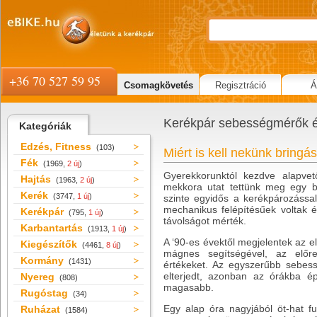
+36 70 527 59 95
Csomagkövetés
Regisztráció
Á
Kerékpár sebességmérők é
Kategóriák
Edzés, Fitness
(103)
Miért is kell nekünk bring
Fék
(1969,
2 új
)
Gyerekkorunktól kezdve alapvet
Hajtás
(1963,
2 új
)
mekkora utat tettünk meg egy b
Kerék
(3747,
1 új
)
szinte egyidős a kerékpározássa
mechanikus felépítésűek voltak é
Kerékpár
(795,
1 új
)
távolságot mérték.
Karbantartás
(1913,
1 új
)
A ‘90-es évektől megjelentek az e
Kiegészítők
(4461,
8 új
)
mágnes segítségével, az előre 
Kormány
(1431)
értékeket. Az egyszerűbb sebes
elterjedt, azonban az órákba é
Nyereg
(808)
magasabb.
Rugóstag
(34)
Egy alap óra nagyjából öt-hat fu
Ruházat
(1584)