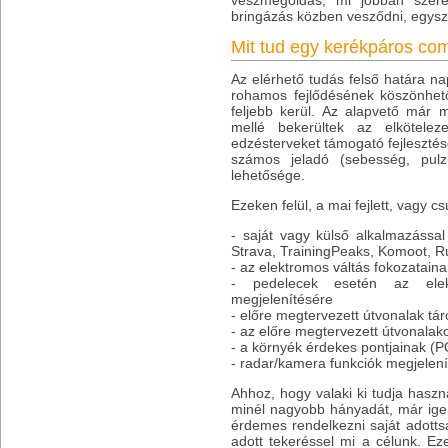
vészmegoldás, mi jobban szere
bringázás közben vesződni, egys
Mit tud egy kerékpáros co
Az elérhető tudás felső határa n
rohamos fejlődésének köszönhet
feljebb kerül. Az alapvető már
mellé bekerültek az elköteleze
edzésterveket támogató fejlesztése
számos jeladó (sebesség, pulzu
lehetősége.
Ezeken felül, a mai fejlett, vagy c
- saját vagy külső alkalmazássa
Strava, TrainingPeaks, Komoot, Ru
- az elektromos váltás fokozatain
- pedelecek esetén az elekt
megjelenítésére
- előre megtervezett útvonalak tá
- az előre megtervezett útvonalak
- a környék érdekes pontjainak (P
- radar/kamera funkciók megjelen
Ahhoz, hogy valaki ki tudja haszn
minél nagyobb hányadát, már igen
érdemes rendelkezni saját adotts
adott tekeréssel mi a célunk. Ez