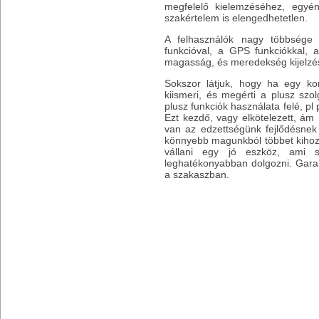
megfelelő kielemzéséhez, egyé
szakértelem is elengedhetetlen.
A felhasználók nagy többsége
funkcióval, a GPS funkciókkal, a
magasság, és meredekség kijelzé
Sokszor látjuk, hogy ha egy ko
kiismeri, és megérti a plusz szo
plusz funkciók használata felé, pl 
Ezt kezdő, vagy elkötelezett, ám 
van az edzettségünk fejlődésne
könnyebb magunkból többet kihozn
vállani egy jó eszköz, ami 
leghatékonyabban dolgozni. Garan
a szakaszban.