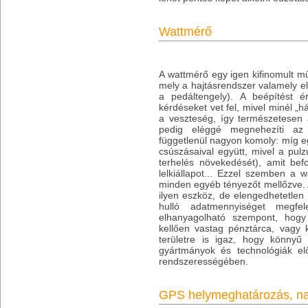
Wattmérő
A wattmérő egy igen kifinomult m
mely a hajtásrendszer valamely ele
a pedáltengely). A beépítést é
kérdéseket vet fel, mivel minél „
a veszteség, így természetesen 
pedig eléggé megnehezíti az o
függetlenül nagyon komoly: míg eg
csúszásaival együtt, mivel a pul
terhelés növekedését), amit bef
lelkiállapot... Ezzel szemben a 
minden egyéb tényezőt mellőzve. 
ilyen eszköz, de elengedhetetlen
hulló adatmennyiséget megfel
elhanyagolható szempont, hog
kellően vastag pénztárca, vagy 
területre is igaz, hogy könnyű
gyártmányok és technológiák elő
rendszerességében.
GPS helymeghatározás, na