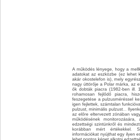
A működés lényege, hogy a mellka
adatokat az eszközbe (ez lehet k
akár okostelefon is), mely egyrés
nagy úttörője a Polar márka, az 
ők dobták piacra (1982-ben ill.
rohamosan fejlődő piacra, his
feszegetése a pulzusméréssel k
igen fejlettek, számtalan funkcióv
pulzust, minimális pulzust... Ilye
az előre eltervezett zónában va
működésének monitorozására, 
edzettségi szintünkről és mindezt 
korábban mért értékekkel. 
információkat nyújthat egy ilyen e
lehet pontos képet alkotni edzetts