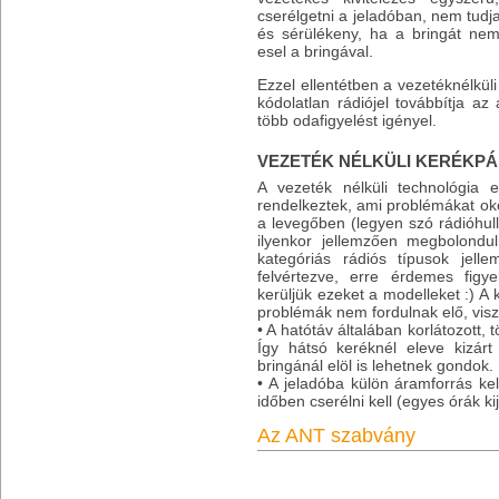
cserélgetni a jeladóban, nem tudja
és sérülékeny, ha a bringát ne
esel a bringával.
Ezzel ellentétben a vezetéknélkül
kódolatlan rádiójel továbbítja az
több odafigyelést igényel.
VEZETÉK NÉLKÜLI KERÉKP
A vezeték nélküli technológia el
rendelkeztek, ami problémákat oko
a levegőben (legyen szó rádióhul
ilyenkor jellemzően megbolond
kategóriás rádiós típusok jel
felvértezve, erre érdemes figy
kerüljük ezeket a modelleket :) A 
problémák nem fordulnak elő, vis
• A hatótáv általában korlátozott,
Így hátsó keréknél eleve kizár
bringánál elöl is lehetnek gondok.
• A jeladóba külön áramforrás kell
időben cserélni kell (egyes órák kije
Az ANT szabvány