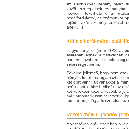
Az alábbiakban néhány olyan fu
között szerepelnek és nagyban 
flowban tekerhetünk új utakon
pedálfordulattal, az számunkra o
fejlődni akár személyi edzővel, 
anélkül is.
Kétféle kerékméret beállít
Hagyományos, (nem GPS alapú)
esetében ennek a funkciónak c
hanem továbbra is sebességje
sebességet mérni.
Sokakra jellemző, hogy nem csak 
előnyös lehet, ha ugyanazt a comp
két órát venni, ugyanakkor a men
beállítására (bike1, bike2). az e
két kerékpár között, később a je
már automatikusan felismerik. Í
fenntartani, elég a felszereléshe
Vezetéknélküli jeladók (seb
A vezetékes órák esetében a jelad
vezetékes kivitelezés egyszer