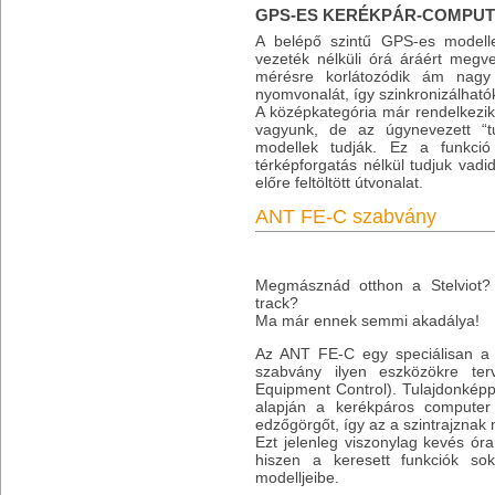
GPS-ES KERÉKPÁR-COMPUT
A belépő szintű GPS-es model
vezeték nélküli órá áráért meg
mérésre korlátozódik ám nagy
nyomvonalát, így szinkronizálhat
A középkategória már rendelkezik v
vagyunk, de az úgynevezett “tu
modellek tudják. Ez a funkció
térképforgatás nélkül tudjuk vad
előre feltöltött útvonalat.
ANT FE-C szabvány
Megmásznád otthon a Stelviot?
track?
Ma már ennek semmi akadálya!
Az ANT FE-C egy speciálisan a b
szabvány ilyen eszközökre ter
Equipment Control). Tulajdonképpe
alapján a kerékpáros computer 
edzőgörgőt, így az a szintrajznak m
Ezt jelenleg viszonylag kevés óra
hiszen a keresett funkciók so
modelljeibe.