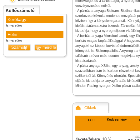
merevséget és a tartósságot, a nyereg t
veszélyeztetése nélkül.
Küllőszámoló
- A párnázat anyaga Biofoam. Biodinamiku
szerkezete követi a medence mozgását p
Kerékagy
közben, így a kényelem garantált. Könnyű,
Ismeretlen
ideális alátámasztást biztosít. Zártcellás fe
biztosítja, hogy a nyereg teljesen vízálló l
Felni
- A borítás anyaga Microfeel, amely egy lé
Ismeretlen
borítás magas kopásállósággal. A hagyo
anyagokhoz képest kevésbé deformálódik, 
Számolj!
Így mérd le
könnyebb is. Biokompatibilis. A nyereg sar
található szövet esés esetén megóvja a ny
kiszakadástól.
- A pálca anyaga XSilite, egy anyag, amely
százalékban titán és karbon részekkel kev
szilikonból áll. Könnyű és ellenálló. Speciál
eljárás biztosítja az anyagfáradás kiküszö
Minden Racing nyergen Xsilite pálcát találu
Cikkek
szín
Kedvezmény
65
fekete/fekete
10 %