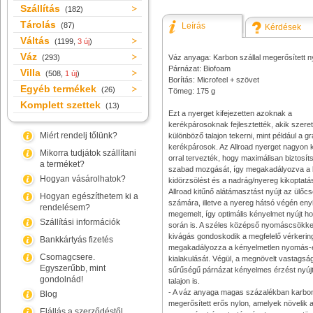
Szállítás
(182)
Tárolás
(87)
Leírás
Kérdések
Váltás
(1199,
3 új
)
Váz
(293)
Váz anyaga: Karbon szállal megerősített n
Párnázat: Biofoam
Villa
(508,
1 új
)
Borítás: Microfeel + szövet
Egyéb termékek
(26)
Tömeg: 175 g
Komplett szettek
(13)
Ezt a nyerget kifejezetten azoknak a
kerékpárosoknak fejlesztették, akik szere
Miért rendelj tőlünk?
különböző talajon tekerni, mint például a gr
kerékpárosok. Az Allroad nyerget nagyon
Mikorra tudjátok szállítani
orral tervezték, hogy maximálisan biztosít
a terméket?
szabad mozgását, így megakadályozva a
Hogyan vásárolhatok?
kidörzsölést és a nadrág/nyereg kikoptatá
Allroad kitűnő alátámasztást nyújt az ülőc
Hogyan egészíthetem ki a
számára, illetve a nyereg hátsó végén en
rendelésem?
megemelt, így optimális kényelmet nyújt h
Szállítási információk
során is. A széles középső nyomáscsökk
kivágás gondoskodik a megfelelő vérkerin
Bankkártyás fizetés
megakadályozza a kényelmetlen nyomás-
Csomagcsere.
kialakulását. Végül, a megnövelt vastagsá
Egyszerűbb, mint
sűrűségű párnázat kényelmes érzést nyújt
gondolnád!
talajon is.
- A váz anyaga magas százalékban karbon
Blog
megerősített erős nylon, amelyek növelik 
Elállás a szerződéstől