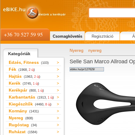
+36 70 527 59 95
Csomagkövetés
Regisztráció
Á
Nyereg
nyereg
Kategóriák
Selle San Marco Allroad O
Edzés, Fitness
(103)
Fék
(1968,
2 új
)
Hajtás
(1963,
2 új
)
Kerék
(3745,
1 új
)
Kerékpár
(800,
1 új
)
Karbantartás
(1913,
1 új
)
Kiegészítők
(4460,
8 új
)
Kormány
(1431)
Nyereg
(808)
Rugóstag
(34)
Ruházat
(1584)