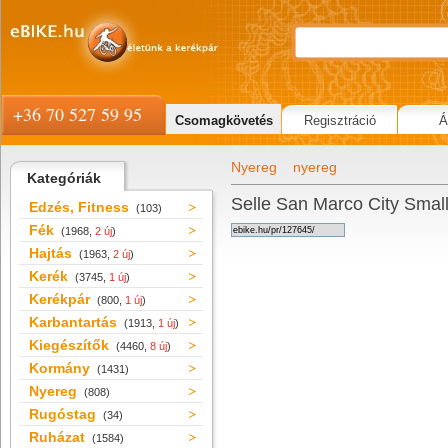
+36 70 527 59 95
Csomagkövetés
Regisztráció
Á
Nyereg
nyereg
Kategóriák
Selle San Marco City Small
Edzés, Fitness
(103)
Fék
(1968,
2 új
)
Hajtás
(1963,
2 új
)
Kerék
(3745,
1 új
)
Kerékpár
(800,
1 új
)
Karbantartás
(1913,
1 új
)
Kiegészítők
(4460,
8 új
)
Kormány
(1431)
Nyereg
(808)
Rugóstag
(34)
Ruházat
(1584)