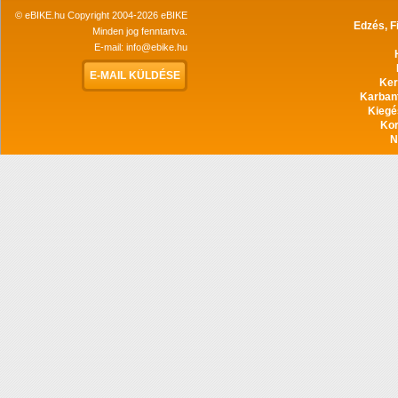
© eBIKE.hu Copyright 2004-2026 eBIKE
Edzés, F
Minden jog fenntartva.
E-mail:
info@ebike.hu
E-MAIL KÜLDÉSE
Ker
Karban
Kiegé
Ko
N