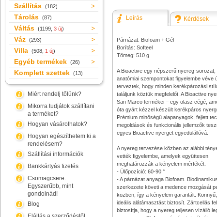
Szállítás
(182)
Tárolás
(87)
Leírás
Kérdések
Váltás
(1199,
3 új
)
Váz
(293)
Párnázat: Biofoam + Gél
Borítás: Softeel
Villa
(508,
1 új
)
Tömeg: 510 g
Egyéb termékek
(26)
A Bioactive egy népszerű nyereg-sorozat,
Komplett szettek
(13)
anatómiai szempontokat figyelembe véve 
terveztek, hogy minden kerékpározási stí
Miért rendelj tőlünk?
találjunk köztük megfelelőt. A Bioactive nye
San Marco termékei – egy olasz cégé, am
Mikorra tudjátok szállítani
óta gyárt kézzel készült kerékpáros nyerg
a terméket?
Prémium minőségű alapanyagok, fejlett tec
Hogyan vásárolhatok?
megoldások és funkcionális jellemzők tes
egyes Bioactive nyerget egyedülállóvá.
Hogyan egészíthetem ki a
rendelésem?
A nyereg tervezése közben az alábbi tény
Szállítási információk
vették figyelembe, amelyek együttesen
meghatározzák a kényelem mértékét:
Bankkártyás fizetés
- Ülőpozíció: 60-90 °
Csomagcsere.
- A párnázat anyaga Biofoam. Biodinamiku
Egyszerűbb, mint
szerkezete követi a medence mozgását p
gondolnád!
közben, így a kényelem garantált. Könnyű,
ideális alátámasztást biztosít. Zártcellás fe
Blog
biztosítja, hogy a nyereg teljesen vízálló 
Elállás a szerződéstől