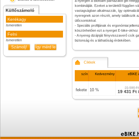
a nyergen a Biofoam párnázatot gél rétegg
kombinálják. Ezeket a területtől függően vá
Küllőszámoló
vastagságban alkalmazzák, így optimalizá
nyeregnek azon részét, amely találkozik a
Kerékagy
ülőcsontokkal.
Ismeretlen
- Speciális profiljának és ergonómiai jellem
köszönhetően ezt a nyerget E-bike-okhoz i
Felni
- A nyereg dizájnját fényvisszaverő csík ga
Ismeretlen
biztonság és a láthatóság érdekében.
Számolj!
Így mérd le
Cikkek
szín
Kedvezmény
eBIKE 
21 590 Ft
fekete
10 %
19 431 Ft 