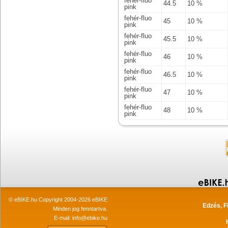
fehér-fluo
44.5
10 %
pink
fehér-fluo
45
10 %
pink
fehér-fluo
45.5
10 %
pink
fehér-fluo
46
10 %
pink
fehér-fluo
46.5
10 %
pink
fehér-fluo
47
10 %
pink
fehér-fluo
48
10 %
pink
© eBIKE.hu Copyright 2004-2026 eBIKE
Edzés, F
Minden jog fenntartva.
E-mail:
info@ebike.hu