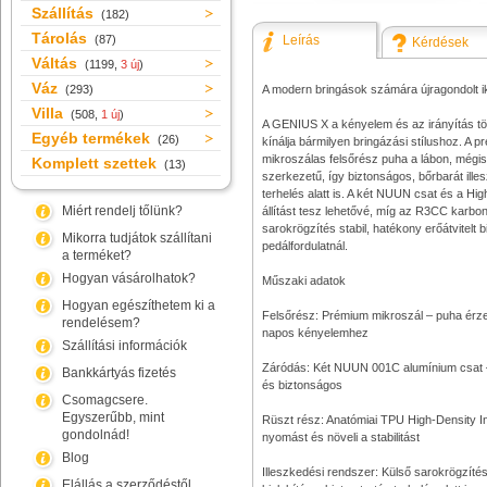
Szállítás
(182)
Tárolás
(87)
Leírás
Kérdések
Váltás
(1199,
3 új
)
Váz
(293)
A modern bringások számára újragondolt i
Villa
(508,
1 új
)
A GENIUS X a kényelem és az irányítás tö
Egyéb termékek
(26)
kínálja bármilyen bringázási stílushoz. A
mikroszálas felsőrész puha a lábon, mégi
Komplett szettek
(13)
szerkezetű, így biztonságos, bőrbarát ille
terhelés alatt is. A két NUUN csat és a Hi
Miért rendelj tőlünk?
állítást tesz lehetővé, míg az R3CC karbon
sarokrögzítés stabil, hatékony erőátvitelt 
Mikorra tudjátok szállítani
pedálfordulatnál.
a terméket?
Hogyan vásárolhatok?
Műszaki adatok
Hogyan egészíthetem ki a
Felsőrész: Prémium mikroszál – puha érzet
rendelésem?
napos kényelemhez
Szállítási információk
Záródás: Két NUUN 001C alumínium csat –
Bankkártyás fizetés
és biztonságos
Csomagcsere.
Egyszerűbb, mint
Rüszt rész: Anatómiai TPU High-Density I
gondolnád!
nyomást és növeli a stabilitást
Blog
Illeszkedési rendszer: Külső sarokrögzíté
Elállás a szerződéstől