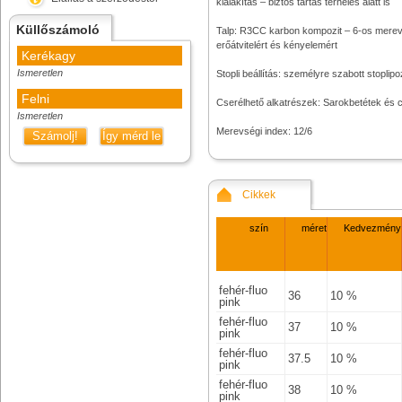
kialakítás – biztos tartás terhelés alatt is
Küllőszámoló
Talp: R3CC karbon kompozit – 6-os merev
erőátvitelért és kényelemért
Kerékagy
Ismeretlen
Stopli beállítás: személyre szabott stoplipo
Felni
Cserélhető alkatrészek: Sarokbetétek és 
Ismeretlen
Merevségi index: 12/6
Számolj!
Így mérd le
Cikkek
szín
méret
Kedvezmény
fehér-fluo
36
10 %
pink
fehér-fluo
37
10 %
pink
fehér-fluo
37.5
10 %
pink
fehér-fluo
38
10 %
pink