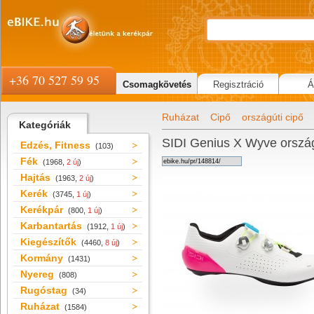
+36 70 527 59 95
Csomagkövetés
Regisztráció
Á
Ruházat
Cipő
országúti cipő
Kategóriák
SIDI Genius X Wyve ország
Edzés, Fitness
(103)
Fék
(1968,
2 új
)
Hajtás
(1963,
2 új
)
Kerék
(3745,
1 új
)
Kerékpár
(800,
1 új
)
Karbantartás
(1912,
1 új
)
Kiegészítők
(4460,
8 új
)
Kormány
(1431)
Nyereg
(808)
Rugóstag
(34)
Ruházat
(1584)