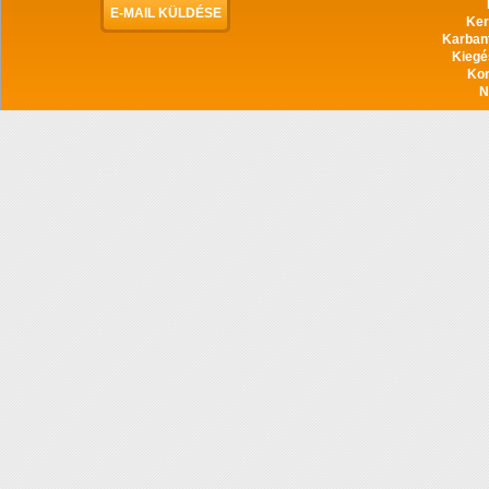
E-MAIL KÜLDÉSE
Ker
Karban
Kiegé
Ko
N