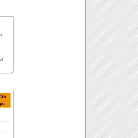
OK
s
ti
tén
őpont