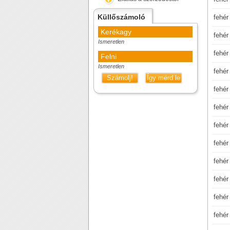
Küllőszámoló
fehér
Kerékagy
fehér
Ismeretlen
fehér
Felni
Ismeretlen
fehér
Számolj!
Így mérd le
fehér
fehér
fehér
fehér
fehér
fehér
fehér
fehér