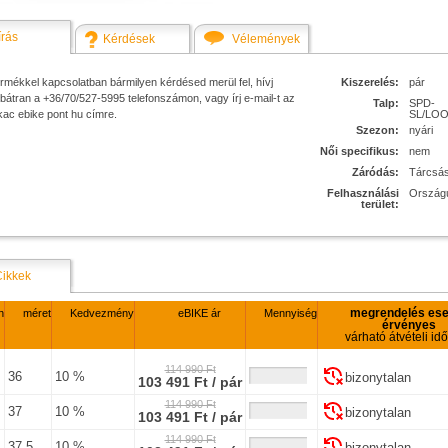
írás
Kérdések
Vélemények
rmékkel kapcsolatban bármilyen kérdésed merül fel, hívj
Kiszerelés:
pár
bátran a +36/70/527-5995 telefonszámon, vagy írj e-mail-t az
Talp:
SPD-
kac ebike pont hu címre.
SL/LO
Szezon:
nyári
Női specifikus:
nem
Záródás:
Tárcsá
Felhasználási
Országú
terület:
Cikkek
megrendelés ese
n
méret
Kedvezmény
eBIKE ár
Mennyiség
érvényes
várható átvételi id
114 990 Ft
36
10 %
bizonytalan
103 491 Ft / pár
114 990 Ft
37
10 %
bizonytalan
103 491 Ft / pár
114 990 Ft
37.5
10 %
bizonytalan