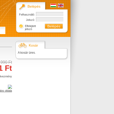
Belépés
Felhasználó:
Jelszó:
Elfelejtett
jelszó
Kosár
A kosár üres.
 990 Ft
1 Ft
dvezmény
alos oldala