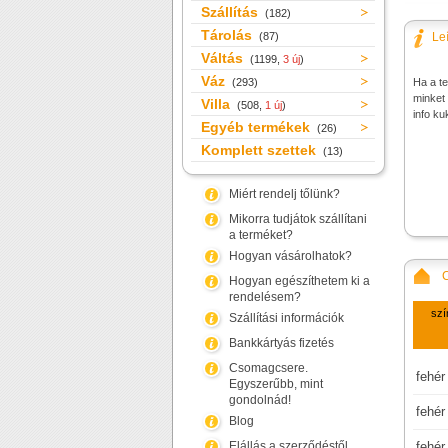
Szállítás
(182)
Tárolás
(87)
Le
Váltás
(1199,
3 új
)
Váz
(293)
Ha a te
minket 
Villa
(508,
1 új
)
info ku
Egyéb termékek
(26)
Komplett szettek
(13)
Miért rendelj tőlünk?
Mikorra tudjátok szállítani
a terméket?
Hogyan vásárolhatok?
Hogyan egészíthetem ki a
rendelésem?
szí
Szállítási információk
Bankkártyás fizetés
Csomagcsere.
fehér
Egyszerűbb, mint
gondolnád!
fehér
Blog
Elállás a szerződéstől
fehér