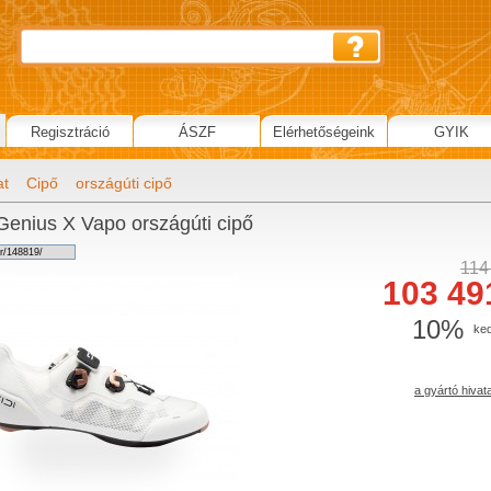
Regisztráció
ÁSZF
Elérhetőségeink
GYIK
at
Cipő
országúti cipő
Genius X Vapo országúti cipő
114
103 49
10%
ke
a gyártó hivat