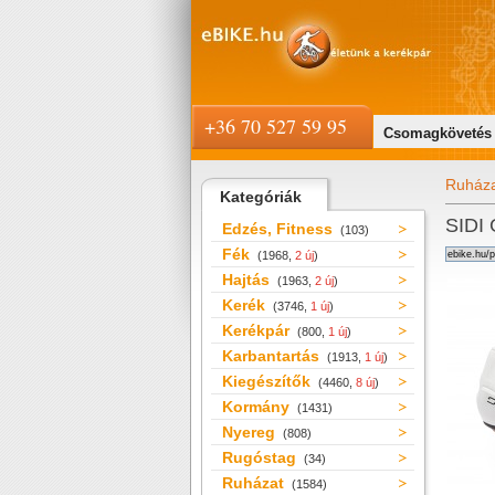
+36 70 527 59 95
Csomagkövetés
Ruház
Kategóriák
SIDI 
Edzés, Fitness
(103)
Fék
(1968,
2 új
)
Hajtás
(1963,
2 új
)
Kerék
(3746,
1 új
)
Kerékpár
(800,
1 új
)
Karbantartás
(1913,
1 új
)
Kiegészítők
(4460,
8 új
)
Kormány
(1431)
Nyereg
(808)
Rugóstag
(34)
Ruházat
(1584)