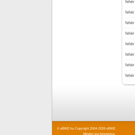
fehér
fehér
fehér
fehér
fehér
fehér
fehér
fehér
© eBIKE.hu Copyright 2004-2026 eBIKE
Minden jog fenntartva.