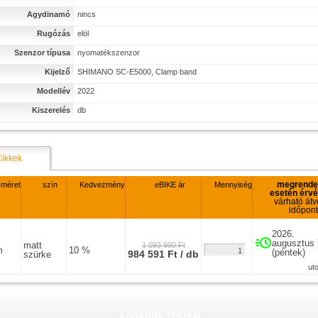
Agydinamó
nincs
Rugózás
elöl
Szenzor típusa
nyomatékszenzor
Kijelző
SHIMANO SC-E5000, Clamp band
Modellév
2022
Kiszerelés
db
Cikkek
megrende
zméret
szín
Kedvezmény
eBIKE ár
Mennyiség
esetén érv
várható átv
időpont
2026.
augusztus 
matt
1 093 990 Ft
m
10 %
(péntek)
984 591 Ft / db
szürke
ut