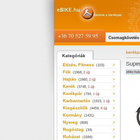
+36 70 527 59 95
Csomagkövetés
kerékp
Kategóriák
Super
Edzés, Fitness
(103)
Fék
(1968,
2 új
)
Hajtás
(1960,
2 új
)
Kerék
(3748,
1 új
)
Kerékpár
(794,
1 új
)
Karbantartás
(1915,
1 új
)
Kiegészítők
(4459,
8 új
)
Kormány
(1431)
Nyereg
(808)
Rugóstag
(34)
Ruházat
(1584)