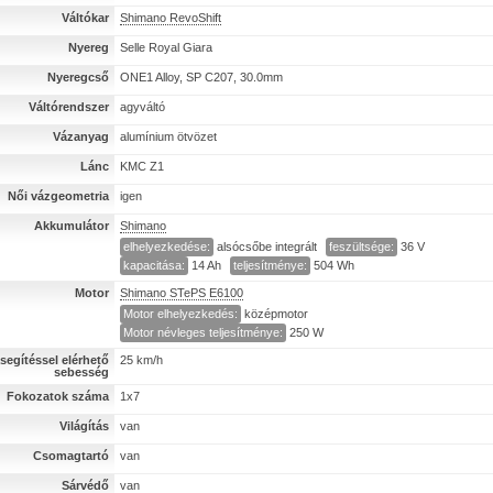
Váltókar
Shimano RevoShift
Nyereg
Selle Royal Giara
Nyeregcső
ONE1 Alloy, SP C207, 30.0mm
Váltórendszer
agyváltó
Vázanyag
alumínium ötvözet
Lánc
KMC Z1
Női vázgeometria
igen
Akkumulátor
Shimano
elhelyezkedése:
alsócsőbe integrált
feszültsége:
36 V
kapacitása:
14 Ah
teljesítménye:
504 Wh
Motor
Shimano STePS E6100
Motor elhelyezkedés:
középmotor
Motor névleges teljesítménye:
250 W
segítéssel elérhető
25 km/h
sebesség
Fokozatok száma
1x7
Világítás
van
Csomagtartó
van
Sárvédő
van