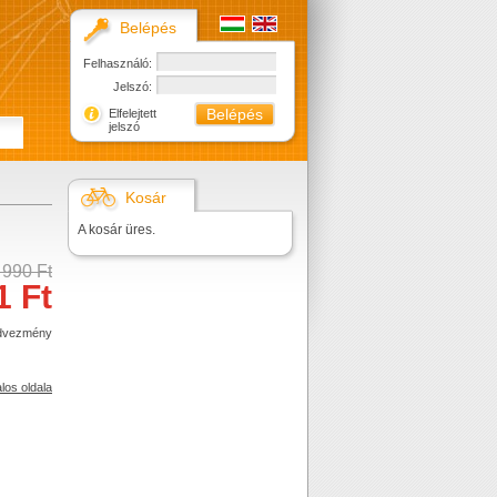
Belépés
Felhasználó:
Jelszó:
Elfelejtett
jelszó
Kosár
A kosár üres.
 990 Ft
1 Ft
dvezmény
alos oldala