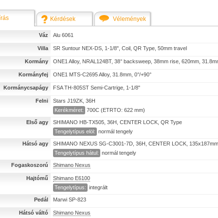
írás
Kérdések
Vélemények
Váz
Alu 6061
Villa
SR Suntour NEX-DS, 1-1/8", Coil, QR Type, 50mm travel
Kormány
ONE1 Alloy, NRAL124BT, 38° backsweep, 38mm rise, 620mm, 31.8
Kormányfej
ONE1 MTS-C2695 Alloy, 31.8mm, 0°/+90°
Kormánycsapágy
FSA TH-805ST Semi-Cartrige, 1-1/8"
Felni
Stars J19ZK, 36H
Kerékméret:
700C (ETRTO: 622 mm)
Első agy
SHIMANO HB-TX505, 36H, CENTER LOCK, QR Type
Tengelytípus elöl:
normál tengely
Hátsó agy
SHIMANO NEXUS SG-C3001-7D, 36H, CENTER LOCK, 135x187m
Tengelytípus hátul:
normál tengely
Fogaskoszorú
Shimano Nexus
Hajtómű
Shimano E6100
Tengelytípus:
integrált
Pedál
Marwi SP-823
Hátsó váltó
Shimano Nexus