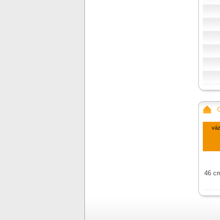
vá
46 c