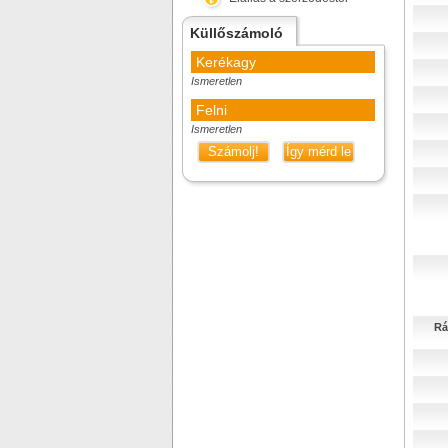
Küllőszámoló
Kerékagy
Ismeretlen
Felni
Ismeretlen
Számolj!
Így mérd le
Rá