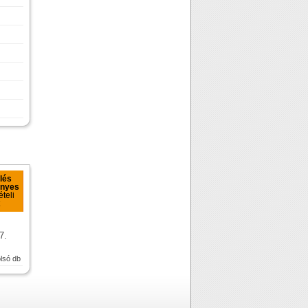
lés
ényes
ételi
7.
olsó db