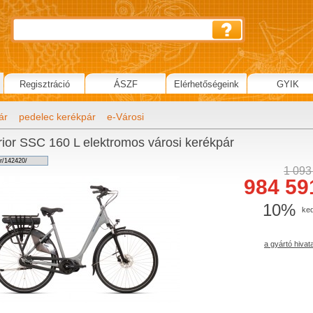
Regisztráció
ÁSZF
Elérhetőségeink
GYIK
ár
pedelec kerékpár
e-Városi
ior SSC 160 L elektromos városi kerékpár
1 093
984 59
10%
ke
a gyártó hivat