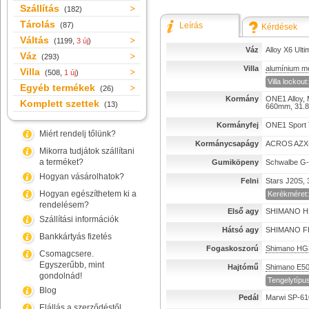
Szállítás
(182)
Tárolás
(87)
Leírás
Kérdések
Váltás
(1199,
3 új
)
Váz
Alloy X6 Ulti
Váz
(293)
Villa
alumínium me
Villa
(508,
1 új
)
Villa lockout:
Egyéb termékek
(26)
Kormány
ONE1 Alloy,
Komplett szettek
(13)
660mm, 31.
Kormányfej
ONE1 Sport 
Miért rendelj tőlünk?
Kormánycsapágy
ACROS AZX-2
Mikorra tudjátok szállítani
a terméket?
Gumiköpeny
Schwalbe G-O
Hogyan vásárolhatok?
Felni
Stars J20S,
Hogyan egészíthetem ki a
Kerékméret:
rendelésem?
Első agy
SHIMANO HB
Szállítási információk
Hátsó agy
SHIMANO FH
Bankkártyás fizetés
Fogaskoszorú
Shimano HG
Csomagcsere.
Egyszerűbb, mint
Hajtómű
Shimano E5
gondolnád!
Tengelytípus
Blog
Pedál
Marwi SP-61
Elállás a szerződéstől