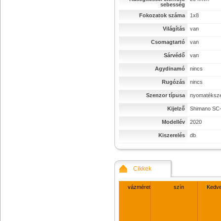
sebesség
Fokozatok száma
1x8
Világítás
van
Csomagtartó
van
Sárvédő
van
Agydinamó
nincs
Rugózás
nincs
Szenzor típusa
nyomatéksz
Kijelző
Shimano SC
Modellév
2020
Kiszerelés
db
Cikkek
vázméret
szín
Kedv