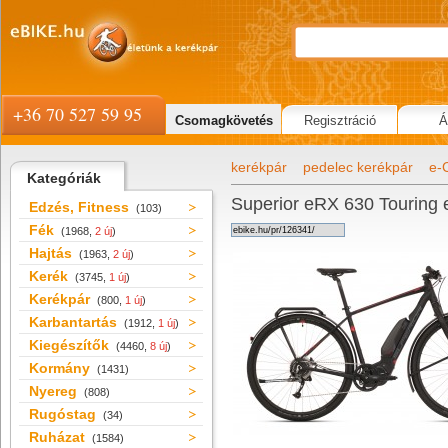
+36 70 527 59 95
Csomagkövetés
Regisztráció
Á
kerékpár
pedelec kerékpár
e-
Kategóriák
Superior eRX 630 Touring 
Edzés, Fitness
(103)
Fék
(1968,
2 új
)
Hajtás
(1963,
2 új
)
Kerék
(3745,
1 új
)
Kerékpár
(800,
1 új
)
Karbantartás
(1912,
1 új
)
Kiegészítők
(4460,
8 új
)
Kormány
(1431)
Nyereg
(808)
Rugóstag
(34)
Ruházat
(1584)