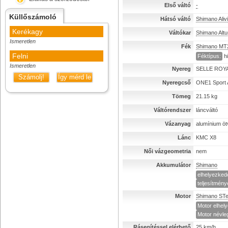
Első váltó
-
Küllőszámoló
Hátsó váltó
Shimano Aliv
Kerékagy
Váltókar
Shimano Altu
Ismeretlen
Fék
Shimano MT
Felni
Féktípus:
h
Ismeretlen
Nyereg
SELLE ROYA
Számolj!
Így mérd le
Nyeregcső
ONE1 Sport 
Tömeg
21.15 kg
Váltórendszer
láncváltó
Vázanyag
alumínium öt
Lánc
KMC X8
Női vázgeometria
nem
Akkumulátor
Shimano
elhelyezked
teljesítmény
Motor
Shimano ST
Motor elhel
Motor névleg
Rásegítéssel elérhető
25 km/h