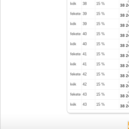
4
kék
38
15 %
38 2
4
fekete
39
15 %
38 2
4
kék
39
15 %
38 2
4
fekete
40
15 %
38 2
4
kék
40
15 %
38 2
4
fekete
41
15 %
38 2
4
kék
41
15 %
38 2
4
fekete
42
15 %
38 2
4
kék
42
15 %
38 2
4
fekete
43
15 %
38 2
4
kék
43
15 %
38 2