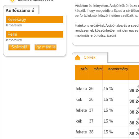
Védelem és kényelem: A cipő külső része 
Küllőszámoló
készült, hogy megvédje a lábad a sérülése
perforációknak köszönhetően szellőzik is.
Kerékagy
Ismeretlen
Hatékony erőátvitel: A cipő talpa és a speci
rendszernek köszönhetően minden egyes p
Felni
maximális erőt tudsz átadni.
Ismeretlen
Számolj!
Így mérd le
Cikkek
szín
méret
Kedvezmény
4
fekete
36
15 %
38 2
4
kék
36
15 %
38 2
4
fekete
37
15 %
38 2
4
kék
37
15 %
38 2
4
fekete
38
15 %
38 2