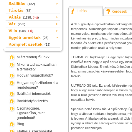
Szállítás
(182)
Tárolás
(87)
Leírás
Kérdések
Váltás
(1198,
3 új
)
Váz
(293)
A GE5 gravity-s cipővel bátran nekivágha
terepeknek. A különleges talpnak köszönh
Villa
(508,
1 új
)
mozog veled, mintha egyetlen egységet alk
Egyéb termékek
(26)
kényelmes és precíz lesz minden mozdulat
tapadás és a tökéletes pedálkapcsolat gara
Komplett szettek
(13)
minden pillanatban urald a helyzetet.
Miért rendelj tőlünk?
TORBAL 2.0 talpközép: Ez egy olyan talps
lehetővé teszi, hogy a cipő sarka egy kicsit
Mikorra tudjátok szállítani
lábfejedhez képest. Ennek köszönhetően
a terméket?
lesz a mozgásod és kényelmesebben fogo
Hogyan vásárolhatok?
biciklin.
Hogyan egészíthetem ki a
ULTREAD GE talp: Ez a talp kifejezetten úg
rendelésem?
hogy a legcsúszósabb terepen is biztos ta
Szállítási információk
hike-a-bike (amikor a biciklit tolni kell) sz
megállja a helyét.
Bankkártyás fizetés
Csomagcsere.
Speciális belső kialakítás: A cipő belseje ú
Egyszerűbb, mint
hogy a lábadat stabilan a helyén tartsa, 
gondolnád!
is legyen. A lábujjaknál és a saroknál több
nyomja a lábad, de a lábfej közepénél szű
Blog
pontosan illeszkedjen.
Elállás a szerződéstől