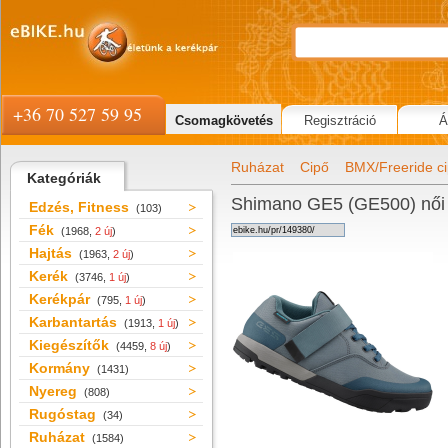
+36 70 527 59 95
Csomagkövetés
Regisztráció
Á
Ruházat
Cipő
BMX/Freeride c
Kategóriák
Shimano GE5 (GE500) női 
Edzés, Fitness
(103)
Fék
(1968,
2 új
)
Hajtás
(1963,
2 új
)
Kerék
(3746,
1 új
)
Kerékpár
(795,
1 új
)
Karbantartás
(1913,
1 új
)
Kiegészítők
(4459,
8 új
)
Kormány
(1431)
Nyereg
(808)
Rugóstag
(34)
Ruházat
(1584)