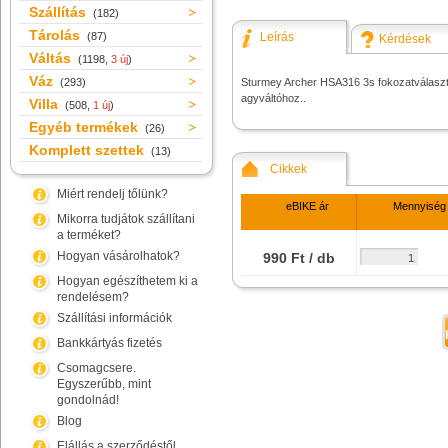
Szállítás
(182)
Tárolás
(87)
Leírás
Kérdések
Váltás
(1198,
3 új
)
Váz
(293)
Sturmey Archer HSA316 3s fokozatválasztó
agyváltóhoz..
Villa
(508,
1 új
)
Egyéb termékek
(26)
Komplett szettek
(13)
Cikkek
Miért rendelj tőlünk?
eBIKE ár
Mennyiség
Mikorra tudjátok szállítani
a terméket?
Hogyan vásárolhatok?
990 Ft / db
Hogyan egészíthetem ki a
rendelésem?
Szállítási információk
Bankkártyás fizetés
Csomagcsere.
Egyszerűbb, mint
gondolnád!
Blog
Elállás a szerződéstől