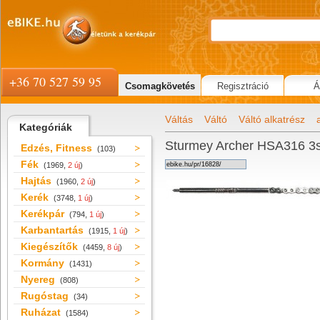
+36 70 527 59 95
Csomagkövetés
Regisztráció
Á
Váltás
Váltó
Váltó alkatrész
Kategóriák
Sturmey Archer HSA316 3s 
Edzés, Fitness
(103)
Fék
(1969,
2 új
)
Hajtás
(1960,
2 új
)
Kerék
(3748,
1 új
)
Kerékpár
(794,
1 új
)
Karbantartás
(1915,
1 új
)
Kiegészítők
(4459,
8 új
)
Kormány
(1431)
Nyereg
(808)
Rugóstag
(34)
Ruházat
(1584)