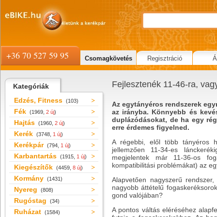
+36 70 527 59 95
Csomagkövetés
Regisztráció
Á
Fejlesztenék 11-46-ra, vag
Kategóriák
Edzés, Fitness
(103)
Az egytányéros rendszerek egyr
Fék
az irányba. Könnyebb és kevésb
(1969,
2 új
)
duplázódásokat, de ha egy régeb
Hajtás
(1960,
2 új
)
erre érdemes figyelned.
Kerék
(3748,
1 új
)
A régebbi, elől több tányéros ha
Kerékpár
(794,
1 új
)
jellemzően 11-34-es lánckeréki
Karbantartás
(1915,
1 új
)
megjelentek már 11-36-os fog
kompatibilitási problémákat) az e
Kiegészítők
(4459,
8 új
)
Kormány
(1431)
Alapvetően nagyszerű rendszer, 
nagyobb áttételű fogaskeréksoroka
Nyereg
(808)
gond valójában?
Rugóstag
(34)
A pontos váltás eléréséhez alapfe
Ruházat
(1584)