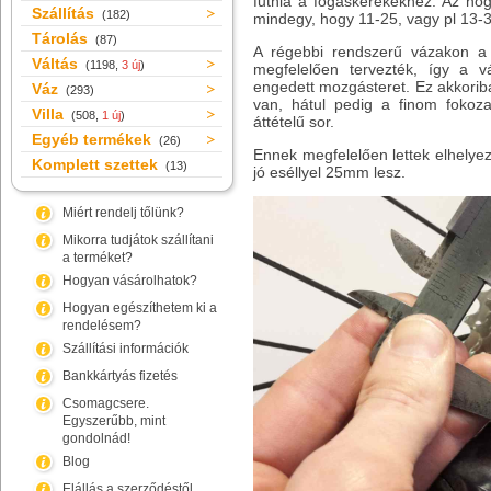
futnia a fogaskerekekhez. Az hog
Szállítás
(182)
mindegy, hogy 11-25, vagy pl 13-34
Tárolás
(87)
A régebbi rendszerű vázakon a
Váltás
(1198,
3 új
)
megfelelően tervezték, így a v
engedett mozgásteret. Ez akkoriba
Váz
(293)
van, hátul pedig a finom fokoza
Villa
(508,
1 új
)
áttételű sor.
Egyéb termékek
(26)
Ennek megfelelően lettek elhelye
Komplett szettek
(13)
jó eséllyel 25mm lesz.
Miért rendelj tőlünk?
Mikorra tudjátok szállítani
a terméket?
Hogyan vásárolhatok?
Hogyan egészíthetem ki a
rendelésem?
Szállítási információk
Bankkártyás fizetés
Csomagcsere.
Egyszerűbb, mint
gondolnád!
Blog
Elállás a szerződéstől