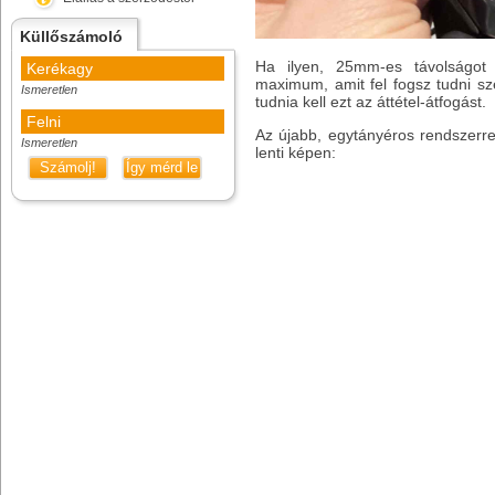
Küllőszámoló
Ha ilyen, 25mm-es távolságot
Kerékagy
maximum, amit fel fogsz tudni sz
Ismeretlen
tudnia kell ezt az áttétel-átfogást.
Felni
Az újabb, egytányéros rendszerrel
Ismeretlen
lenti képen:
Számolj!
Így mérd le