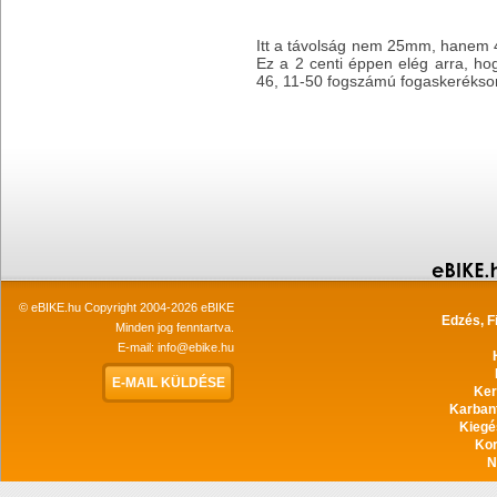
Itt a távolság nem 25mm, hanem 4
Ez a 2 centi éppen elég arra, ho
46, 11-50 fogszámú fogaskerékso
© eBIKE.hu Copyright 2004-2026 eBIKE
Edzés, F
Minden jog fenntartva.
E-mail:
info@ebike.hu
E-MAIL KÜLDÉSE
Ker
Karban
Kiegé
Ko
N