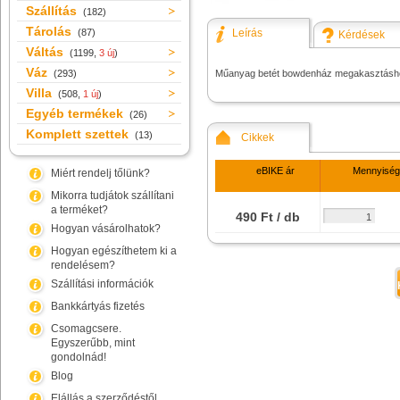
Szállítás
(182)
Tárolás
(87)
Leírás
Kérdések
Váltás
(1199,
3 új
)
Váz
(293)
Műanyag betét bowdenház megakasztásh
Villa
(508,
1 új
)
Egyéb termékek
(26)
Komplett szettek
(13)
Cikkek
eBIKE ár
Mennyiség
Miért rendelj tőlünk?
Mikorra tudjátok szállítani
a terméket?
490 Ft / db
Hogyan vásárolhatok?
Hogyan egészíthetem ki a
rendelésem?
Szállítási információk
Bankkártyás fizetés
Csomagcsere.
Egyszerűbb, mint
gondolnád!
Blog
Elállás a szerződéstől