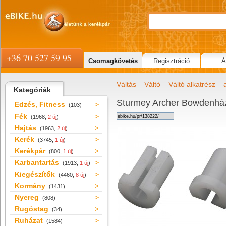
+36 70 527 59 95
Csomagkövetés
Regisztráció
Á
Váltás
Váltó
Váltó alkatrész
Kategóriák
Sturmey Archer Bowdenház
Edzés, Fitness
(103)
Fék
(1968,
2 új
)
Hajtás
(1963,
2 új
)
Kerék
(3745,
1 új
)
Kerékpár
(800,
1 új
)
Karbantartás
(1913,
1 új
)
Kiegészítők
(4460,
8 új
)
Kormány
(1431)
Nyereg
(808)
Rugóstag
(34)
Ruházat
(1584)