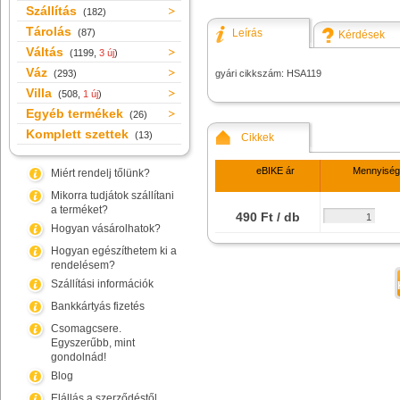
Szállítás
(182)
Tárolás
(87)
Leírás
Kérdések
Váltás
(1199,
3 új
)
Váz
(293)
gyári cikkszám: HSA119
Villa
(508,
1 új
)
Egyéb termékek
(26)
Komplett szettek
(13)
Cikkek
eBIKE ár
Mennyiség
Miért rendelj tőlünk?
Mikorra tudjátok szállítani
a terméket?
490 Ft / db
Hogyan vásárolhatok?
Hogyan egészíthetem ki a
rendelésem?
Szállítási információk
Bankkártyás fizetés
Csomagcsere.
Egyszerűbb, mint
gondolnád!
Blog
Elállás a szerződéstől