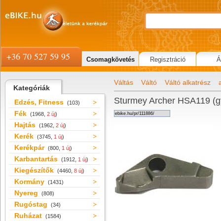
+36 70 527 59 95
Csomagkövetés
Regisztráció
Á
Váltás
Váltó
Váltó alkatrész
Kategóriák
Sturmey Archer HSA119 (gyo
Edzés, Fitness
(103)
Fék
(1968,
2 új
)
Hajtás
(1962,
2 új
)
Kerék
(3745,
1 új
)
Kerékpár
(800,
1 új
)
Karbantartás
(1912,
1 új
)
Kiegészítők
(4460,
8 új
)
Kormány
(1431)
Nyereg
(808)
Rugóstag
(34)
Ruházat
(1584)