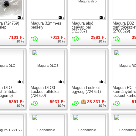
1
1
1
a (724769)
Magura 32mm-es
Magura alsó
Magura D32
elep
persely
csavar, bal
tömítőkészle
(722367)
(2700329)
7101 Ft
7011 Ft
2961 Ft
3
10 %
10 %
10 %
1
1
2
ra DLO
Magura DLO3
Magura Lockout
Magura RCL
t állítókar
Lockout állítókar
egység (724751)
kormánybilin
rőgomb)
(724750)
lockout karh
5391 Ft
5931 Ft
38 331 Ft
5
10 %
10 %
10 %