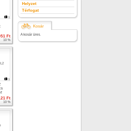
Helyzet
Térfogat
1
Kosár
t
A kosár üres.
951 Ft
10 %
1
2
cs
oz
121 Ft
10 %