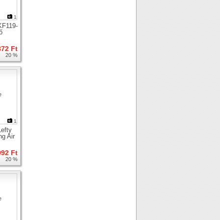
1
KF119-
ő
872 Ft
20 %
1
efty
ng Air
992 Ft
20 %