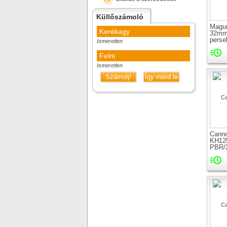
Küllőszámoló
Magu
Kerékagy
32mm
perse
Ismeretlen
Felni
Ismeretlen
Számolj!
Így mérd le
Canno
KH125
PBR/
tömít