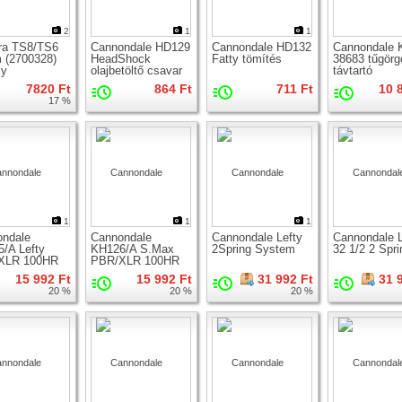
2
1
1
ra TS8/TS6
Cannondale HD129
Cannondale HD132
Cannondale 
 (2700328)
HeadShock
Fatty tömítés
38683 tűgörg
ly
olajbetöltő csavar
távtartó
7820 Ft
864 Ft
711 Ft
10 
17 %
1
1
1
ndale
Cannondale
Cannondale Lefty
Cannondale L
/A Lefty
KH126/A S.Max
2Spring System
32 1/2 2 Spri
XLR 100HR
PBR/XLR 100HR
ő készlet
tömítő készlet
15 992 Ft
15 992 Ft
31 992 Ft
31 
20 %
20 %
20 %