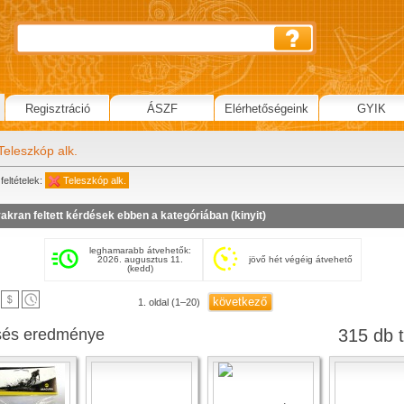
Regisztráció
ÁSZF
Elérhetőségeink
GYIK
Teleszkóp alk.
feltételek:
Teleszkóp alk.
akran feltett kérdések ebben a kategóriában (
kinyit
)
leghamarabb átvehetők:
2026. augusztus 11.
jövő hét végéig átvehető
(kedd)
következő
1. oldal (1–20)
sés eredménye
315 db t