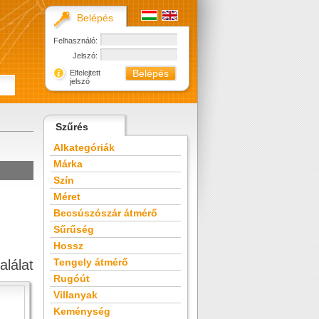
Belépés
Felhasználó:
Jelszó:
Elfelejtett
jelszó
Szűrés
Alkategóriák
Márka
Szín
Méret
Becsúszószár átmérő
Sűrűség
Hossz
Tengely átmérő
alálat
Rugóút
Villanyak
Keménység