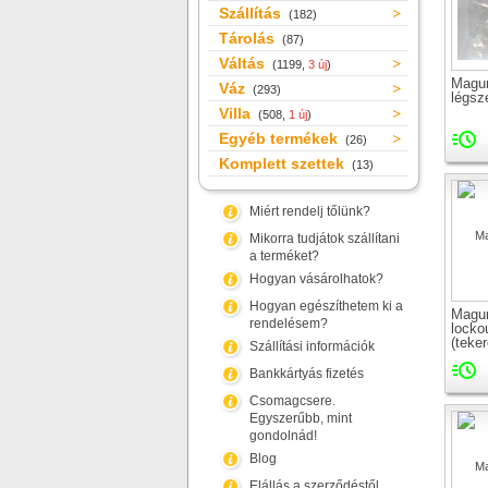
Szállítás
(182)
Tárolás
(87)
Váltás
(1199,
3 új
)
Magur
Váz
(293)
légsz
Villa
(508,
1 új
)
Egyéb termékek
(26)
Komplett szettek
(13)
Miért rendelj tőlünk?
Mikorra tudjátok szállítani
a terméket?
Hogyan vásárolhatok?
Hogyan egészíthetem ki a
Magu
rendelésem?
lockou
(teke
Szállítási információk
Bankkártyás fizetés
Csomagcsere.
Egyszerűbb, mint
gondolnád!
Blog
Elállás a szerződéstől