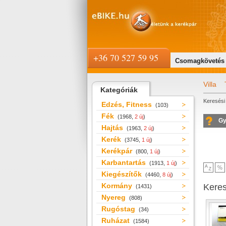
+36 70 527 59 95
Csomagkövetés
Villa
Kategóriák
Keresési 
Edzés, Fitness
(103)
Fék
(1968,
2 új
)
Gy
Hajtás
(1963,
2 új
)
Kerék
(3745,
1 új
)
Kerékpár
(800,
1 új
)
Karbantartás
(1913,
1 új
)
Kiegészítők
(4460,
8 új
)
Kormány
Kere
(1431)
Nyereg
(808)
Rugóstag
(34)
Ruházat
(1584)