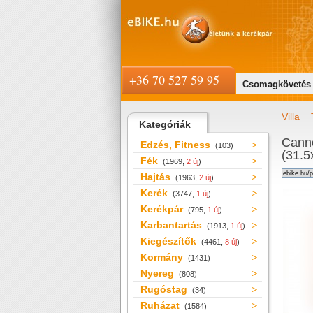
+36 70 527 59 95
Csomagkövetés
Villa
Kategóriák
Canno
Edzés, Fitness
(103)
(31.
Fék
(1969,
2 új
)
Hajtás
(1963,
2 új
)
Kerék
(3747,
1 új
)
Kerékpár
(795,
1 új
)
Karbantartás
(1913,
1 új
)
Kiegészítők
(4461,
8 új
)
Kormány
(1431)
Nyereg
(808)
Rugóstag
(34)
Ruházat
(1584)