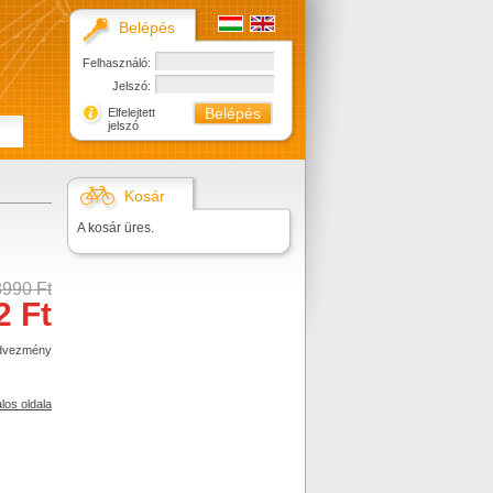
Belépés
Felhasználó:
Jelszó:
Elfelejtett
jelszó
Kosár
A kosár üres.
8990 Ft
2 Ft
dvezmény
alos oldala