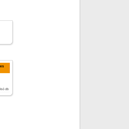
yes
olsó db