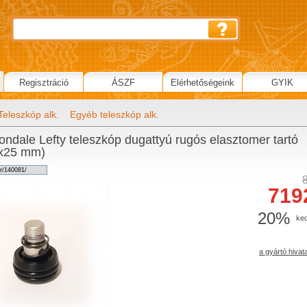
Regisztráció
ÁSZF
Elérhetőségeink
GYIK
Teleszkóp alk.
Egyéb teleszkóp alk.
ndale Lefty teleszkóp dugattyú rugós elasztomer tartó
5x25 mm)
719
20%
ke
a gyártó hivat