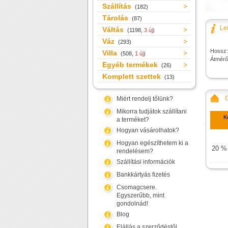
Szállítás
(182)
Tárolás
(87)
Le
Váltás
(1198,
3 új
)
Váz
(293)
Hossz:
Villa
(508,
1 új
)
Átmérő
Egyéb termékek
(26)
Komplett szettek
(13)
Miért rendelj tőlünk?
Mikorra tudjátok szállítani
K
a terméket?
Hogyan vásárolhatok?
Hogyan egészíthetem ki a
20 %
rendelésem?
Szállítási információk
Bankkártyás fizetés
Csomagcsere.
Egyszerűbb, mint
gondolnád!
Blog
Elállás a szerződéstől