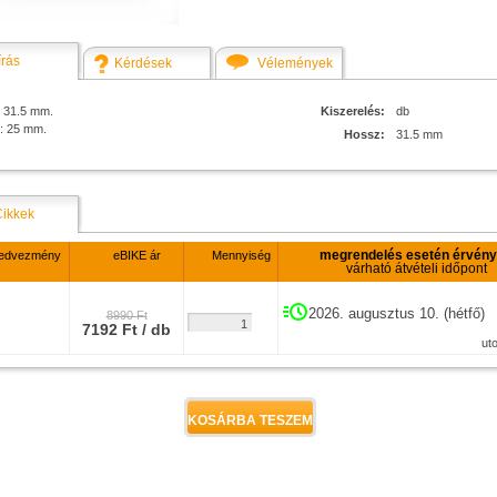
írás
Kérdések
Vélemények
 31.5 mm.
Kiszerelés:
db
: 25 mm.
Hossz:
31.5 mm
Cikkek
megrendelés esetén érvén
edvezmény
eBIKE ár
Mennyiség
várható átvételi időpont
2026. augusztus 10. (hétfő)
8990 Ft
7192 Ft / db
ut