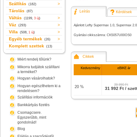
Szállítás
(182)
Tárolás
(87)
Leírás
Kérdések
Váltás
(1199,
3 új
)
Váz
(293)
Ajánlott Lefty Supermax 1.0, Supermax 2.0 
Villa
(508,
1 új
)
Gyártási cikkszámra: CK5057U00OS0
Egyéb termékek
(26)
Komplett szettek
(13)
Cikkek
Miért rendelj tőlünk?
Mikorra tudjátok szállítani
Kedvezmény
eBIKE ár
a terméket?
Hogyan vásárolhatok?
39 990 Ft
Hogyan egészíthetem ki a
20 %
31 992 Ft / szet
rendelésem?
Szállítási információk
Bankkártyás fizetés
Csomagcsere.
Egyszerűbb, mint
gondolnád!
Blog
Elállás a szerződéstől