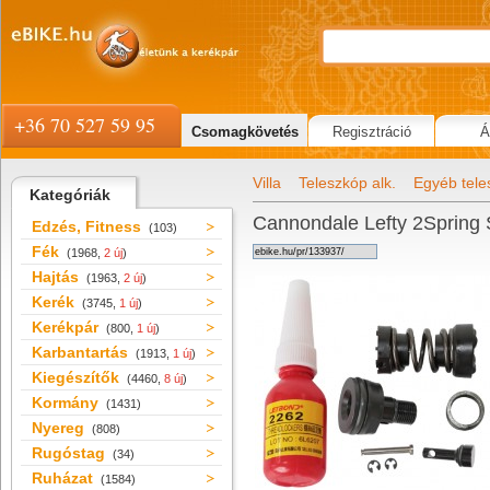
+36 70 527 59 95
Csomagkövetés
Regisztráció
Á
Villa
Teleszkóp alk.
Egyéb tele
Kategóriák
Cannondale Lefty 2Spring
Edzés, Fitness
(103)
Fék
(1968,
2 új
)
Hajtás
(1963,
2 új
)
Kerék
(3745,
1 új
)
Kerékpár
(800,
1 új
)
Karbantartás
(1913,
1 új
)
Kiegészítők
(4460,
8 új
)
Kormány
(1431)
Nyereg
(808)
Rugóstag
(34)
Ruházat
(1584)