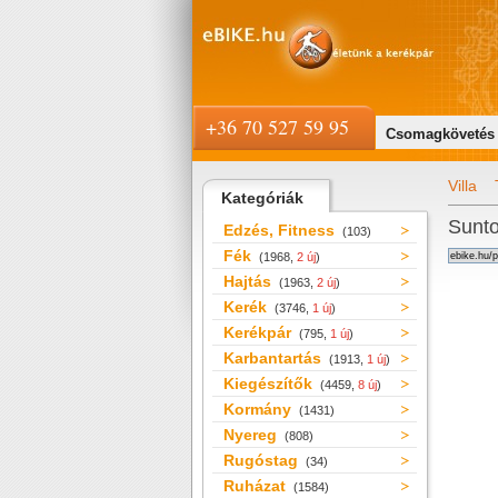
+36 70 527 59 95
Csomagkövetés
Villa
Kategóriák
Sunto
Edzés, Fitness
(103)
Fék
(1968,
2 új
)
Hajtás
(1963,
2 új
)
Kerék
(3746,
1 új
)
Kerékpár
(795,
1 új
)
Karbantartás
(1913,
1 új
)
Kiegészítők
(4459,
8 új
)
Kormány
(1431)
Nyereg
(808)
Rugóstag
(34)
Ruházat
(1584)