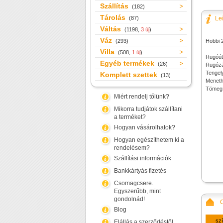
Szállítás
(182)
Tárolás
(87)
Le
Váltás
(1198,
3 új
)
Váz
(293)
Hobbi 
Villa
(508,
1 új
)
Rugóút
Egyéb termékek
(26)
Rugózá
Tengel
Komplett szettek
(13)
Meneth
Tömeg:
Miért rendelj tőlünk?
Mikorra tudjátok szállítani
a terméket?
Hogyan vásárolhatok?
Hogyan egészíthetem ki a
rendelésem?
Szállítási információk
Bankkártyás fizetés
Csomagcsere.
Egyszerűbb, mint
gondolnád!
Blog
sz
Elállás a szerződéstől