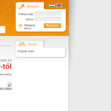
Belépés
Felhasználó:
Jelszó:
Elfelejtett
jelszó
Kosár
A kosár üres.
 900 Ft
-tól
dvezmény
alos oldala