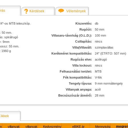
írás
Kérdések
Vélemények
24"-os MTB teleszkóp.
Kiszerelés:
db
Rugóút:
50 mm
: 50 mm.
Villasaru-távolság (O.L.D.):
100 mm
s: spirálrugó
Csillapítás:
nincs
y: 9mm
ossz: 55 mm.
Villa|Villaváll:
szimplavállas
 1960 g
Kerékméret kompatibilitás:
24" (ETRTO: 507 mm)
Rugózás elve:
acélrugó
Villa lockout:
nincs
Felhasználási terület:
MTB
Fék kompatibilitás:
V-fék
Tengely típusa:
9 mm normáltengely
Villanyak anyaga:
acél
Becsúszószár átmérő:
28 mm
Cikkek
megren
ín
villanyak
villanyak
Kedvezmény
eBIKE ár
Mennyiség