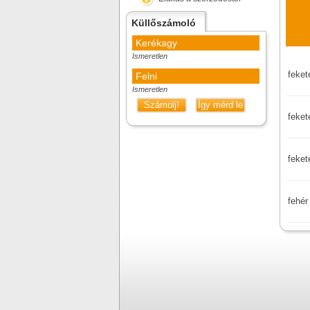
Küllőszámoló
Kerékagy
Ismeretlen
feket
Felni
Ismeretlen
Számolj!
Így mérd le
feket
feket
fehér