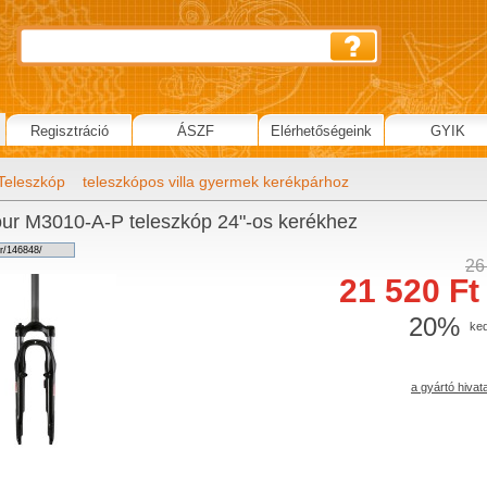
Regisztráció
ÁSZF
Elérhetőségeink
GYIK
Teleszkóp
teleszkópos villa gyermek kerékpárhoz
ur M3010-A-P teleszkóp 24"-os kerékhez
26
21 520 Ft 
20%
ke
a gyártó hivat