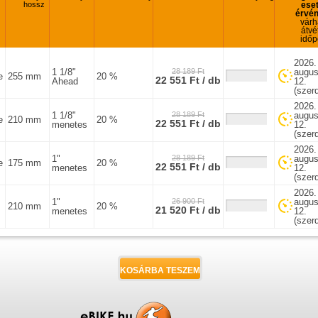
hossz
ese
érvé
várh
átvét
időp
2026.
1 1/8"
28 189 Ft
augus
e
255 mm
20 %
22 551 Ft / db
Ahead
12.
(szer
2026.
1 1/8"
28 189 Ft
augus
e
210 mm
20 %
22 551 Ft / db
menetes
12.
(szer
2026.
1"
28 189 Ft
augus
e
175 mm
20 %
22 551 Ft / db
menetes
12.
(szer
2026.
1"
26 900 Ft
augus
210 mm
20 %
21 520 Ft / db
menetes
12.
(szer