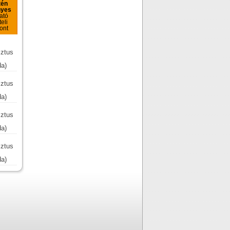
tén
nyes
ató
eli
ont
ztus
da)
ztus
da)
ztus
da)
ztus
da)