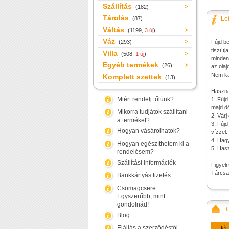
Szállítás
(182)
Tárolás
(87)
Le
Váltás
(1199,
3 új
)
Váz
(293)
Fújd be
tisztít
Villa
(508,
1 új
)
mindenf
Egyéb termékek
(26)
az olaj
Nem kár
Komplett szettek
(13)
Használ
Miért rendelj tőlünk?
1. Fúj
majd dö
Mikorra tudjátok szállítani
2. Várj
a terméket?
3. Fújd
Hogyan vásárolhatok?
vízzel.
4. Hagy
Hogyan egészíthetem ki a
5. Has
rendelésem?
Szállítási információk
Figyel
Tárcsaf
Bankkártyás fizetés
Csomagcsere.
Egyszerűbb, mint
gondolnád!
Blog
Elállás a szerződéstől
tér