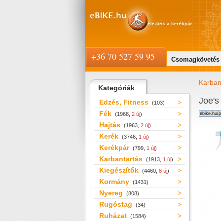
+36 70 527 59 95
Csomagkövetés
Karban
Kategóriák
Joe's
Edzés, Fitness
(103)
Fék
(1968,
2 új
)
Hajtás
(1963,
2 új
)
Kerék
(3746,
1 új
)
Kerékpár
(799,
1 új
)
Karbantartás
(1913,
1 új
)
Kiegészítők
(4460,
8 új
)
Kormány
(1431)
Nyereg
(808)
Rugóstag
(34)
Ruházat
(1584)