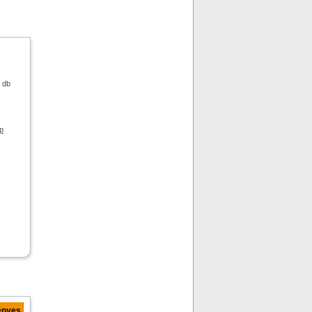
db
ap
ényes