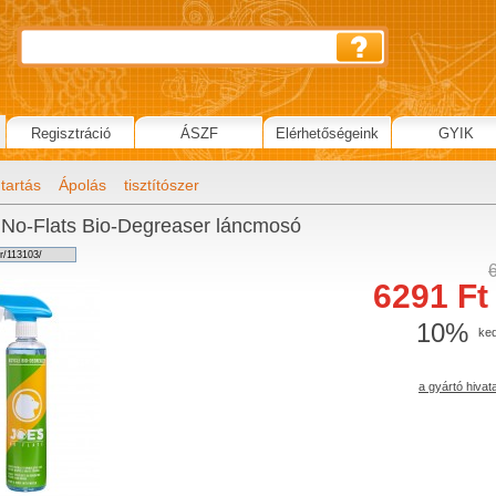
Regisztráció
ÁSZF
Elérhetőségeink
GYIK
tartás
Ápolás
tisztítószer
 No-Flats Bio-Degreaser láncmosó
6291 Ft 
10%
ke
a gyártó hivat