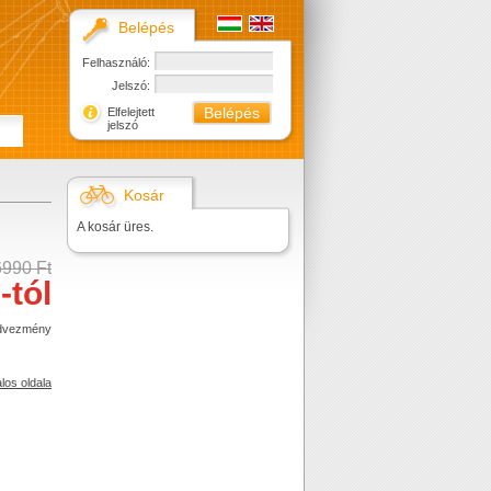
Belépés
Felhasználó:
Jelszó:
Elfelejtett
jelszó
Kosár
A kosár üres.
6990 Ft
-tól
dvezmény
alos oldala