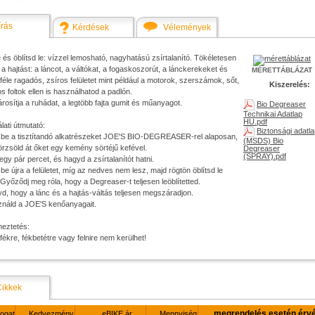
írás
Kérdések
Vélemények
 és öblítsd le: vízzel lemosható, nagyhatású zsírtalanító. Tökéletesen
ja a hajtást: a láncot, a váltókat, a fogaskoszorút, a lánckerekeket és
MÉRETTÁBLÁZAT
éle ragadós, zsíros felületet mint például a motorok, szerszámok, sőt,
Kiszerelés:
os foltok ellen is használhatod a padlón.
osítja a ruhádat, a legtöbb fajta gumit és műanyagot.
Bio Degreaser
Technikai Adatlap
HU.pdf
ati útmutató:
Biztonsági adatl
d be a tisztítandó alkatrészeket JOE'S BIO-DEGREASER-rel alaposan,
(MSDS) Bio
rzsöld át őket egy kemény sörtéjű kefével.
Degreaser
(SPRAY).pdf
 egy pár percet, és hagyd a zsírtalanítót hatni.
 be újra a felületet, míg az nedves nem lesz, majd rögtön öblítsd le
 Győződj meg róla, hogy a Degreaser-t teljesen leöblítetted.
d, hogy a lánc és a hajtás-váltás teljesen megszáradjon.
ználd a JOE'S kenőanyagait.
meztetés:
ékre, fékbetétre vagy felnire nem kerülhet!
Cikkek
megrendelés esetén érv
fogat
Kedvezmény
eBIKE ár
Mennyiség