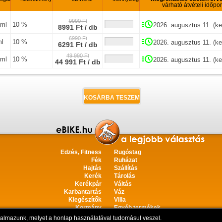
várható átvételi időpo
9990 Ft
 ml
10 %
2026. augusztus 11. (ke
8991 Ft / db
6990 Ft
ml
10 %
2026. augusztus 11. (ke
6291 Ft / db
49 990 Ft
 ml
10 %
2026. augusztus 11. (ke
44 991 Ft / db
Edzés, Fitness
Rugóstag
Fék
Ruházat
Hajtás
Szállítás
Kerék
Tárolás
Kerékpár
Váltás
Karbantartás
Váz
Kiegészítők
Villa
Kormány
Egyéb termékek
Nyereg
Turkáló