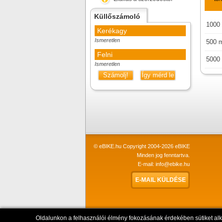
Küllőszámoló
1000
Kerékagy
Ismeretlen
500 
Felni
5000
Ismeretlen
Számolj!
Így mérd le
© eBIKE.hu Copyright 2004-2026 eBIKE
Minden jog fenntartva.
E-mail:
info@ebike.hu
E-MAIL KÜLDÉSE