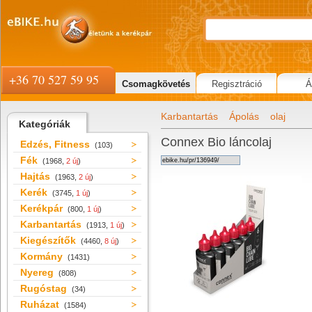
+36 70 527 59 95
Csomagkövetés
Regisztráció
Á
Karbantartás
Ápolás
olaj
Kategóriák
Connex Bio láncolaj
Edzés, Fitness
(103)
Fék
(1968,
2 új
)
Hajtás
(1963,
2 új
)
Kerék
(3745,
1 új
)
Kerékpár
(800,
1 új
)
Karbantartás
(1913,
1 új
)
Kiegészítők
(4460,
8 új
)
Kormány
(1431)
Nyereg
(808)
Rugóstag
(34)
Ruházat
(1584)