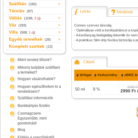
Szállítás
(182)
Tárolás
(87)
Leírás
Kérdések
Váltás
(1199,
3 új
)
Váz
(293)
Connex szerves láncolaj.
- Optimálisan védi a kerékpárláncot a kopá
Villa
(508,
1 új
)
- A kenőanyag biológiailag lebomlik és nem 
Egyéb termékek
(26)
- A praktikus Slim-drip fúvóka biztosítja a 
Komplett szettek
(13)
Miért rendelj tőlünk?
Cikkek
Mikorra tudjátok szállítani
a terméket?
térfogat
Kedvezmény
eBIKE ár
Hogyan vásárolhatok?
Hogyan egészíthetem ki a
3290 F
50 ml
9 %
2990 Ft 
rendelésem?
Szállítási információk
Bankkártyás fizetés
Csomagcsere.
Egyszerűbb, mint
gondolnád!
Blog
Elállás a szerződéstől