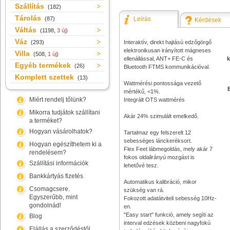
Szállítás
(182)
Tárolás
(87)
Leírás
Kérdések
Váltás
(1198,
3 új
)
Váz
(293)
Interaktív, direkt hajtású edzőgörgő
elektronikusan irányított mágneses
Villa
(508,
1 új
)
ellenállással, ANT+ FE-C és
k
Egyéb termékek
(26)
Bluetooth FTMS kommunikációval.
Komplett szettek
(13)
Wattmérési pontossága vezető
E
mértékű, <1%.
Miért rendelj tőlünk?
Integrált OTS wattmérés
Mikorra tudjátok szállítani
Akár 24% szimulált emelkedő.
a terméket?
Hogyan vásárolhatok?
Tartalmaz egy felszerelt 12
sebességes lánckeréksort.
Hogyan egészíthetem ki a
Flex Feet lábmegoldás, mely akár 7
rendelésem?
fokos oldalirányú mozgást is
Szállítási információk
lehetővé tesz.
Bankkártyás fizetés
Automatikus kalibráció, mikor
Csomagcsere.
szükség van rá.
Egyszerűbb, mint
Fokozott adatátviteli sebesség 10Hz-
gondolnád!
en.
"Easy start" funkció, amely segíti az
Blog
interval edzések közbeni nagyfokú
Elállás a szerződéstől