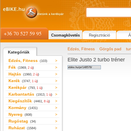
+36 70 527 59 95
Csomagkövetés
Regisztráció
Á
Edzés, Fitness
Görgős pad
tu
Kategóriák
Elite Justo 2 turbo tréner
Edzés, Fitness
(103)
Fék
(1969,
2 új
)
Hajtás
(1960,
2 új
)
Kerék
(3747,
1 új
)
Kerékpár
(793,
1 új
)
Karbantartás
(1913,
1 új
)
Kiegészítők
(4461,
8 új
)
Kormány
(1431)
Nyereg
(808)
Rugóstag
(34)
Ruházat
(1584)