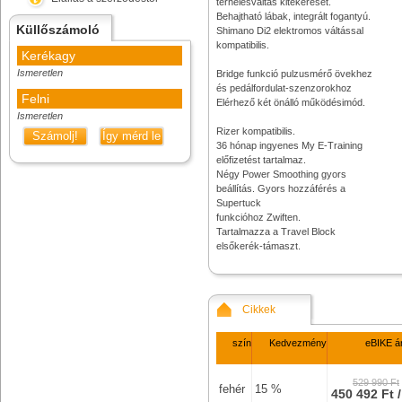
terhelésváltás kitekerését.
Behajtható lábak, integrált fogantyú.
Küllőszámoló
Shimano Di2 elektromos váltással
kompatibilis.
Kerékagy
Ismeretlen
Bridge funkció pulzusmérő övekhez
és pedálfordulat-szenzorokhoz
Felni
Elérhező két önálló működésimód.
Ismeretlen
Rizer kompatibilis.
Számolj!
Így mérd le
36 hónap ingyenes My E-Training
előfizetést tartalmaz.
Négy Power Smoothing gyors
beállítás. Gyors hozzáférés a
Supertuck
funkcióhoz Zwiften.
Tartalmazza a Travel Block
elsőkerék-támaszt.
Cikkek
szín
Kedvezmény
eBIKE á
529 990 Ft
fehér
15 %
450 492 Ft 