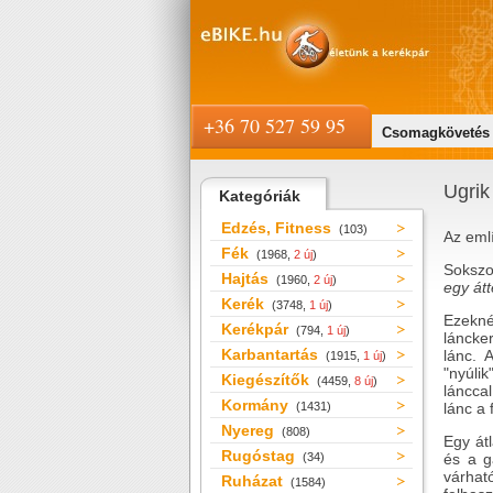
+36 70 527 59 95
Csomagkövetés
Ugrik
Kategóriák
Edzés, Fitness
(103)
Az emlí
Fék
(1968,
2 új
)
Sokszo
Hajtás
(1960,
2 új
)
egy átt
Kerék
(3748,
1 új
)
Ezeknél
Kerékpár
(794,
1 új
)
láncke
Karbantartás
lánc. 
(1915,
1 új
)
"nyúli
Kiegészítők
(4459,
8 új
)
láncca
Kormány
(1431)
lánc a 
Nyereg
(808)
Egy átl
Rugóstag
(34)
és a g
várhat
Ruházat
(1584)