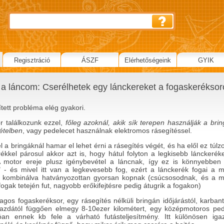
Regisztráció
ÁSZF
Elérhetőségeink
GYIK
 a láncom: Cserélhetek egy lánckereket a fogaskerékso
tett probléma elég gyakori.
r találkozunk ezzel,
főleg azoknál, akik sík terepen használják a brin
ételben
, vagy pedelecet használnak elektromos rásegítéssel.
 a bringáknál hamar el lehet érni a rásegítés végét, és ha elől ez túlzo
rékkel párosul akkor azt is, hogy hátul folyton a legkisebb lánckerék
A motor ereje plusz igénybevétel a láncnak, így ez is könnyebben 
k" - és mivel itt van a legkevesebb fog, ezért a lánckerék fogai a 
l kombinálva hatványozottan gyorsan kopnak (csúcsosodnak, és a m
fogak tetején fut, nagyobb erőkifejtésre pedig átugrik a fogakon)
agos fogaskeréksor, egy rásegítés nélküli bringán időjárástól, karbant
azdától függően elmegy 8-10ezer kilométert, egy középmotoros ped
óan ennek kb fele a várható futásteljesítmény. Itt különösen iga