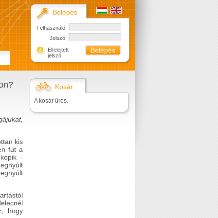
Belépés
Felhasználó:
Jelszó:
Elfelejtett
jelszó
ron?
Kosár
A kosár üres.
gájukat,
ttan kis
en fut a
kopik -
megnyúlt
egnyúlt
artástól
elecnél
z, hogy