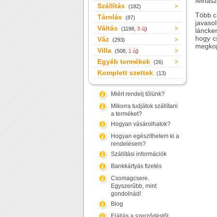
felhas
Szállítás
(182)
Több ci
Tárolás
(87)
javasol
Váltás
(1198,
3 új
)
láncke
hogy c
Váz
(293)
megkop
Villa
(508,
1 új
)
Egyéb termékek
(26)
Komplett szettek
(13)
Miért rendelj tőlünk?
Mikorra tudjátok szállítani
a terméket?
Hogyan vásárolhatok?
Hogyan egészíthetem ki a
rendelésem?
Szállítási információk
Bankkártyás fizetés
Csomagcsere.
Egyszerűbb, mint
gondolnád!
Blog
Elállás a szerződéstől