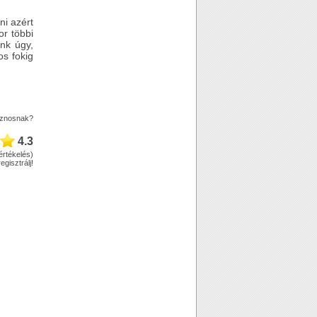
ni azért
or többi
nk úgy,
os fokig
asznosnak?
4.3
értékelés)
regisztrálj
!