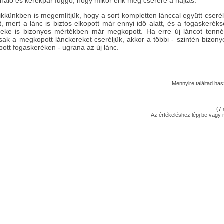
ználó és kerékpár függő, hogy mikor érik meg cserére a hajtás.
kkünkben is megemlítjük, hogy a sort kompletten lánccal együtt cserél
t, mert a lánc is biztos elkopott már ennyi idő alatt, és a fogaskeréks
reke is bizonyos mértékben már megkopott. Ha erre új láncot tenné
sak a megkopott lánckereket cseréljük, akkor a többi - szintén bizony
ott fogaskeréken - ugrana az új lánc.
Mennyire találtad h
(
7
Az értékeléshez
lépj be
vagy