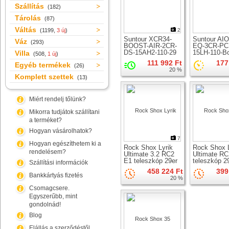
Szállítás
(182)
Tárolás
(87)
Váltás
(1199,
3 új
)
2
Suntour XCR34-
Suntour AI
Váz
(293)
BOOST-AIR-2CR-
EQ-3CR-PC
DS-15AH2-110-29
15LH-110-B
Villa
(508,
1 új
)
teleszkóp 29er
teleszkóp 2
111 992 Ft
177
Egyéb termékek
kerékhez
kerékhez
(26)
20 %
Komplett szettek
(13)
Miért rendelj tőlünk?
Mikorra tudjátok szállítani
a terméket?
Hogyan vásárolhatok?
7
Hogyan egészíthetem ki a
Rock Shox Lyrik
Rock Shox L
rendelésem?
Ultimate 3.2 RC2
Ultimate R
E1 teleszkóp 29er
teleszkóp 2
Szállítási információk
kerékhez
kerékhez
458 224 Ft
399
Bankkártyás fizetés
20 %
Csomagcsere.
Egyszerűbb, mint
gondolnád!
Blog
Elállás a szerződéstől