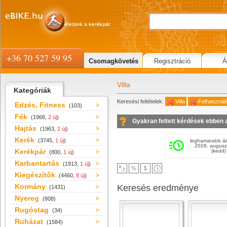
+36 70 527 59 95
Csomagkövetés
Regisztráció
Á
Villa
Kategóriák
Keresési feltételek:
Villa
Felhasználá
Edzés, Fitness
(103)
Fék
(1968,
2 új
)
Gyakran feltett kérdések ebben 
Hajtás
(1963,
2 új
)
Kerék
(3745,
1 új
)
leghamarabb át
2026. augusz
Kerékpár
(kedd)
(800,
1 új
)
Karbantartás
(1913,
1 új
)
Kiegészítők
(4460,
8 új
)
Kormány
Keresés eredménye
(1431)
Nyereg
(808)
Rugóstag
(34)
Ruházat
(1584)