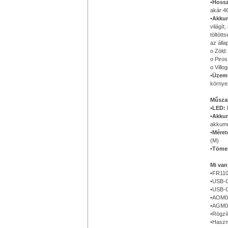
•
Hossz
akár 46
•
Akkum
világí
töltött
az álla
o Zöld
o Piro
o Villo
•
Üzem
környez
Műszak
•
LED:
•
Akkum
akkumu
•
Méret
(M)
•
Töme
Mi va
•FR110
•USB-C
•USB-C
•AOM05
•AGM04
•Rögzí
•Haszná