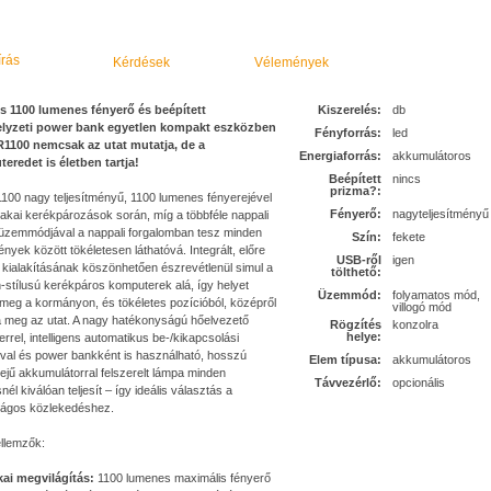
írás
Kérdések
Vélemények
is 1100 lumenes fényerő és beépített
Kiszerelés:
db
lyzeti power bank egyetlen kompakt eszközben
Fényforrás:
led
R1100 nemcsak az utat mutatja, de a
Energiaforrás:
akkumulátoros
eredet is életben tartja!
Beépített
nincs
prizma?:
100 nagy teljesítményű, 1100 lumenes fényerejével
Fényerő:
nagyteljesítményű
akai kerékpározások során, míg a többféle nappali
ó üzemmódjával a nappali forgalomban tesz minden
Szín:
fekete
nyek között tökéletesen láthatóvá. Integrált, előre
USB-ről
igen
 kialakításának köszönhetően észrevétlenül simul a
tölthető:
-stílusú kerékpáros komputerek alá, így helyet
Üzemmód:
folyamatos mód,
 meg a kormányon, és tökéletes pozícióból, középről
villogó mód
ja meg az utat. A nagy hatékonyságú hőelvezető
Rögzítés
konzolra
helye:
rrel, intelligens automatikus be-/kikapcsolási
óval és power bankként is használható, hosszú
Elem típusa:
akkumulátoros
ejű akkumulátorral felszerelt lámpa minden
Távvezérlő:
opcionális
nél kiválóan teljesít – így ideális választás a
ságos közlekedéshez.
ellemzők:
kai megvilágítás:
1100 lumenes maximális fényerő