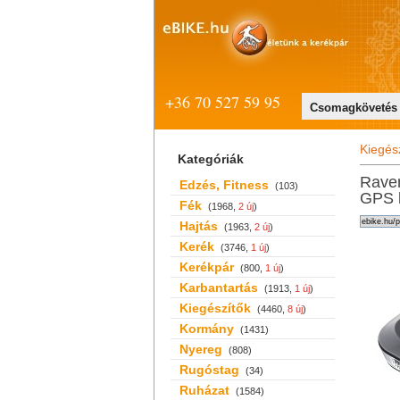
+36 70 527 59 95
Csomagkövetés
Kiegés
Kategóriák
Rave
Edzés, Fitness
(103)
GPS 
Fék
(1968,
2 új
)
Hajtás
(1963,
2 új
)
Kerék
(3746,
1 új
)
Kerékpár
(800,
1 új
)
Karbantartás
(1913,
1 új
)
Kiegészítők
(4460,
8 új
)
Kormány
(1431)
Nyereg
(808)
Rugóstag
(34)
Ruházat
(1584)