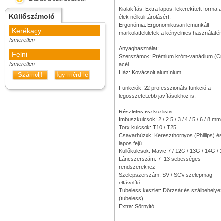
Kialakítás: Extra lapos, lekerekített forma 
Küllőszámoló
élek nélküli tárolásért.
Ergonómia: Ergonomikusan lemunkált
Kerékagy
markolatfelületek a kényelmes használatér
Ismeretlen
Anyaghasználat:
Felni
Szerszámok: Prémium króm-vanádium (C
Ismeretlen
acél.
Ház: Kovácsolt alumínium.
Számolj!
Így mérd le
Funkciók: 22 professzionális funkció a
legösszetettebb javításokhoz is.
Részletes eszközlista:
Imbuszkulcsok: 2 / 2.5 / 3 / 4 / 5 / 6 / 8 mm
Torx kulcsok: T10 / T25
Csavarhúzók: Kereszthornyos (Phillips) é
lapos fejű
Küllőkulcsok: Mavic 7 / 12G / 13G / 14G /
Láncszerszám: 7–13 sebességes
rendszerekhez
Szelepszerszám: SV / SCV szelepmag-
eltávolító
Tubeless készlet: Dörzsár és szálbehelye
(tubeless)
Extra: Sörnyitó