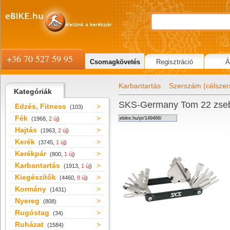
+36 70 527 59 95
Csomagkövetés
Regisztráció
Á
Karbantartás
Szerszám (célsze
Kategóriák
SKS-Germany Tom 22 zse
Edzés, Fitness
(103)
Fék
(1968,
2 új
)
Hajtás
(1963,
2 új
)
Kerék
(3745,
1 új
)
Kerékpár
(800,
1 új
)
Karbantartás
(1913,
1 új
)
Kiegészítők
(4460,
8 új
)
Kormány
(1431)
Nyereg
(808)
Rugóstag
(34)
Ruházat
(1584)