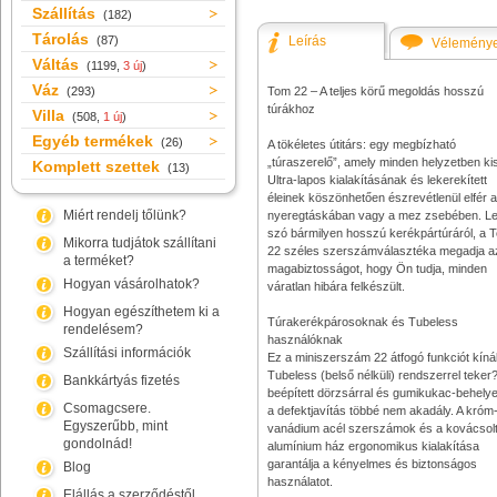
Szállítás
(182)
Tárolás
(87)
Leírás
Vélemény
Váltás
(1199,
3 új
)
Váz
(293)
Tom 22 – A teljes körű megoldás hosszú
túrákhoz
Villa
(508,
1 új
)
Egyéb termékek
(26)
A tökéletes útitárs: egy megbízható
„túraszerelő”, amely minden helyzetben kis
Komplett szettek
(13)
Ultra-lapos kialakításának és lekerekített
éleinek köszönhetően észrevétlenül elfér a
Miért rendelj tőlünk?
nyeregtáskában vagy a mez zsebében. L
szó bármilyen hosszú kerékpártúráról, a 
Mikorra tudjátok szállítani
22 széles szerszámválasztéka megadja a
a terméket?
magabiztosságot, hogy Ön tudja, minden
Hogyan vásárolhatok?
váratlan hibára felkészült.
Hogyan egészíthetem ki a
Túrakerékpárosoknak és Tubeless
rendelésem?
használóknak
Szállítási információk
Ez a miniszerszám 22 átfogó funkciót kínál
Tubeless (belső nélküli) rendszerrel teker?
Bankkártyás fizetés
beépített dörzsárral és gumikukac-behely
Csomagcsere.
a defektjavítás többé nem akadály. A króm
Egyszerűbb, mint
vanádium acél szerszámok és a kovácsol
gondolnád!
alumínium ház ergonomikus kialakítása
garantálja a kényelmes és biztonságos
Blog
használatot.
Elállás a szerződéstől