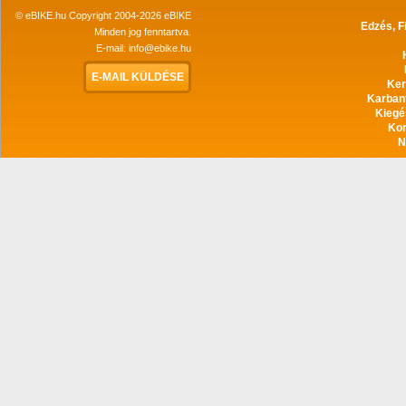
© eBIKE.hu Copyright 2004-2026 eBIKE
Edzés, F
Minden jog fenntartva.
E-mail:
info@ebike.hu
E-MAIL KÜLDÉSE
Ker
Karban
Kiegé
Ko
N