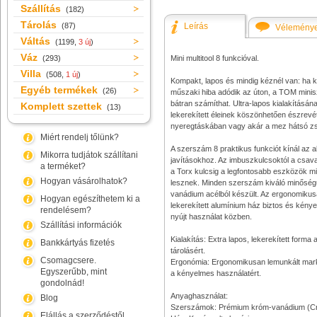
Szállítás
(182)
Tárolás
(87)
Leírás
Vélemény
Váltás
(1199,
3 új
)
Váz
(293)
Mini multitool 8 funkcióval.
Villa
(508,
1 új
)
Kompakt, lapos és mindig kéznél van: ha 
Egyéb termékek
(26)
műszaki hiba adódik az úton, a TOM mini
bátran számíthat. Ultra-lapos kialakításán
Komplett szettek
(13)
lekerekített éleinek köszönhetően észrevétl
nyeregtáskában vagy akár a mez hátsó zs
Miért rendelj tőlünk?
A szerszám 8 praktikus funkciót kínál az a
Mikorra tudjátok szállítani
javításokhoz. Az imbuszkulcsoktól a csav
a terméket?
a Torx kulcsig a legfontosabb eszközök m
Hogyan vásárolhatok?
lesznek. Minden szerszám kiváló minőség
vanádium acélból készült. Az ergonomiku
Hogyan egészíthetem ki a
lekerekített alumínium ház biztos és kény
rendelésem?
nyújt használat közben.
Szállítási információk
Kialakítás: Extra lapos, lekerekített forma a
Bankkártyás fizetés
tárolásért.
Csomagcsere.
Ergonómia: Ergonomikusan lemunkált marko
Egyszerűbb, mint
a kényelmes használatért.
gondolnád!
Anyaghasználat:
Blog
Szerszámok: Prémium króm-vanádium (Cr
Elállás a szerződéstől