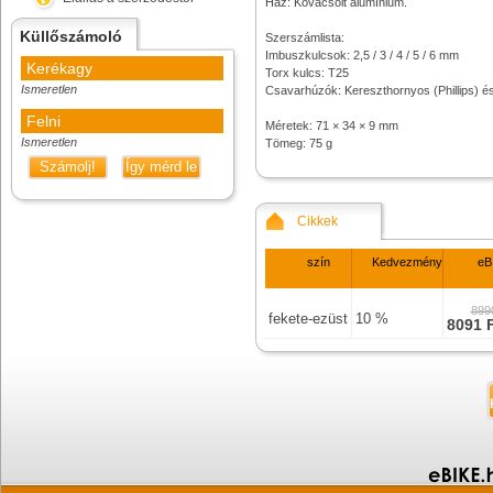
Ház: Kovácsolt alumínium.
Küllőszámoló
Szerszámlista:
Imbuszkulcsok: 2,5 / 3 / 4 / 5 / 6 mm
Kerékagy
Torx kulcs: T25
Ismeretlen
Csavarhúzók: Kereszthornyos (Phillips) és
Felni
Méretek: 71 × 34 × 9 mm
Ismeretlen
Tömeg: 75 g
Számolj!
Így mérd le
Cikkek
szín
Kedvezmény
eB
899
fekete-ezüst
10 %
8091 F