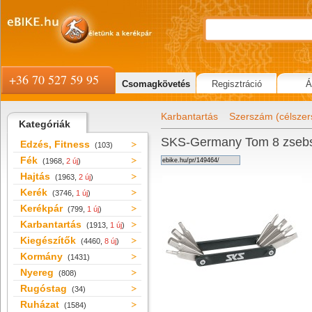
+36 70 527 59 95
Csomagkövetés
Regisztráció
Á
Karbantartás
Szerszám (célsze
Kategóriák
SKS-Germany Tom 8 zseb
Edzés, Fitness
(103)
Fék
(1968,
2 új
)
Hajtás
(1963,
2 új
)
Kerék
(3746,
1 új
)
Kerékpár
(799,
1 új
)
Karbantartás
(1913,
1 új
)
Kiegészítők
(4460,
8 új
)
Kormány
(1431)
Nyereg
(808)
Rugóstag
(34)
Ruházat
(1584)