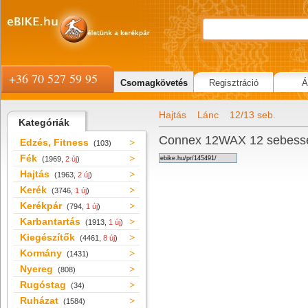
+36 70 527 59 95
Csomagkövetés
Regisztráció
Á
Hajtás
Lánc
12/13 seb.
Kategóriák
Connex 12WAX 12 sebessé
Edzés, Fitness
(103)
Fék
(1969,
2 új
)
Hajtás
(1963,
2 új
)
Kerék
(3746,
1 új
)
Kerékpár
(794,
1 új
)
Karbantartás
(1913,
1 új
)
Kiegészítők
(4461,
8 új
)
Kormány
(1431)
Nyereg
(808)
Rugóstag
(34)
Ruházat
(1584)