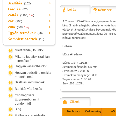
Szállítás
(182)
Tárolás
(87)
Leírás
Kérdések
Váltás
(1198,
3 új
)
Váz
(293)
A Connex 12WAX lánc a legigényesebb k
készült, akik a legjobb teljesítményt és ho
Villa
(508,
1 új
)
várják el láncuktól. A viasz bevonatnak k
Egyéb termékek
(26)
kiemelkedő váltási pontossággal és minimá
igényel rendelkezik.
Komplett szettek
(13)
HotWax!
Miért rendelj tőlünk?
Műszaki adatok:
Mikorra tudjátok szállítani
a terméket?
Méret: 1/2" x 11/128"
Hogyan vásárolhatok?
Szemek szélesség: 5,5 mm
Szakítóerő: > 2000 N
Hogyan egészíthetem ki a
Szemek keménysége: XHB
rendelésem?
Tagok száma: 118/126
Szállítási információk
Súly: 268 g/285 g
Bankkártyás fizetés
Csomagcsere.
Egyszerűbb, mint
Cikkek
gondolnád!
Blog
lánchossz
Kedvezmény
eBI
Elállás a szerződéstől