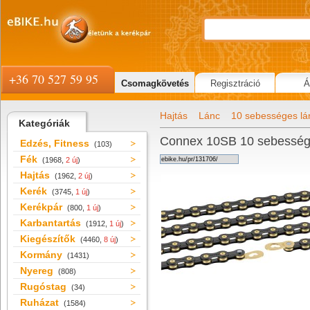
+36 70 527 59 95
Csomagkövetés
Regisztráció
Á
Hajtás
Lánc
10 sebességes lá
Kategóriák
Connex 10SB 10 sebesség
Edzés, Fitness
(103)
Fék
(1968,
2 új
)
Hajtás
(1962,
2 új
)
Kerék
(3745,
1 új
)
Kerékpár
(800,
1 új
)
Karbantartás
(1912,
1 új
)
Kiegészítők
(4460,
8 új
)
Kormány
(1431)
Nyereg
(808)
Rugóstag
(34)
Ruházat
(1584)