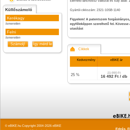
Elérhető lánchossz változat és súly adat: 
Küllőszámoló
Gyártói cikkszám: 2321-10SB-1140
Kerékagy
Figyelem! A patentszem forgásirányos,
Ismeretlen
egyféleképpen szerelhető fel. Kövesse 
utasítást
Felni
Ismeretlen
Számolj!
Így mérd le
Cikkek
Kedvezmény
eBIKE ár
21 990 Ft
25 %
16 492 Ft / db
© eBIKE.hu Copyright 2004-2026 eBIKE
Edzés, F