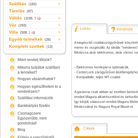
Szállítás
(182)
Tárolás
(87)
Váltás
(1199,
3 új
)
Váz
(293)
Leírás
Kérdések
Villa
(508,
1 új
)
Egyéb termékek
(26)
A kiegészítő csatlakozógyűrűnek köszönh
Komplett szettek
(13)
merev és rezgésálló. Az ideális "mindenes
féktárcsa akár elektromos, akár városi, v
Miért rendelj tőlünk?
Mikorra tudjátok szállítani
- Elektromos kerékpárra optimalizált,
a terméket?
- CenterLock zárógyűrűvel átütőtengelyhe
- Kompatibilis: teljes MT-család
Hogyan vásárolhatok?
Hogyan egészíthetem ki a
rendelésem?
A garancia csak abban az esetben biztosí
eredeti Magura alkatrészekkel és tartozé
Szállítási információk
így kérjük válasszon eredeti Magura fékb
Bankkártyás fizetés
féktárcsákat és Magura Royal Blood-ot.
Csomagcsere.
Egyszerűbb, mint
gondolnád!
Cikkek
Blog
Elállás a szerződéstől