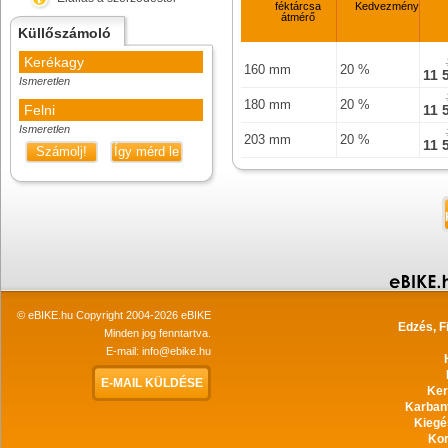
féktárcsa
Kedvezmény
átmérő
Küllőszámoló
Kerékagy
160 mm
20 %
11 
Ismeretlen
180 mm
20 %
Felni
11 
Ismeretlen
203 mm
20 %
11 
Számolj!
Így mérd le
© eBIKE.hu Copyright 2004-2026 eBIKE
Edzés, F
Minden jog fenntartva.
E-mail:
info@ebike.hu
E-MAIL KÜLDÉSE
Ker
Karban
Kiegé
Ko