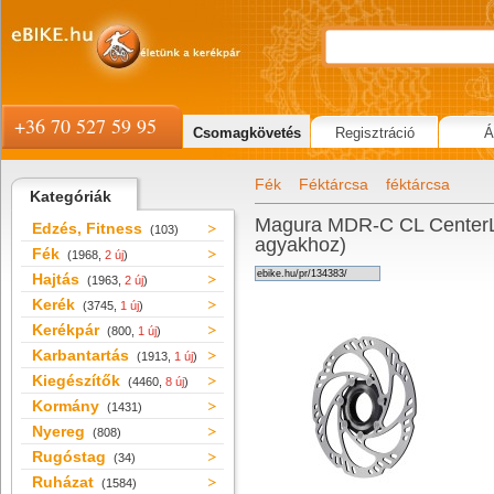
+36 70 527 59 95
Csomagkövetés
Regisztráció
Á
Fék
Féktárcsa
féktárcsa
Kategóriák
Magura MDR-C CL CenterLo
Edzés, Fitness
(103)
agyakhoz)
Fék
(1968,
2 új
)
Hajtás
(1963,
2 új
)
Kerék
(3745,
1 új
)
Kerékpár
(800,
1 új
)
Karbantartás
(1913,
1 új
)
Kiegészítők
(4460,
8 új
)
Kormány
(1431)
Nyereg
(808)
Rugóstag
(34)
Ruházat
(1584)