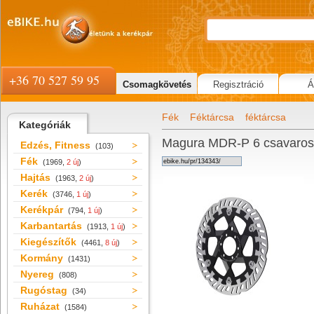
+36 70 527 59 95
Csomagkövetés
Regisztráció
Á
Fék
Féktárcsa
féktárcsa
Kategóriák
Magura MDR-P 6 csavaros 
Edzés, Fitness
(103)
Fék
(1969,
2 új
)
Hajtás
(1963,
2 új
)
Kerék
(3746,
1 új
)
Kerékpár
(794,
1 új
)
Karbantartás
(1913,
1 új
)
Kiegészítők
(4461,
8 új
)
Kormány
(1431)
Nyereg
(808)
Rugóstag
(34)
Ruházat
(1584)