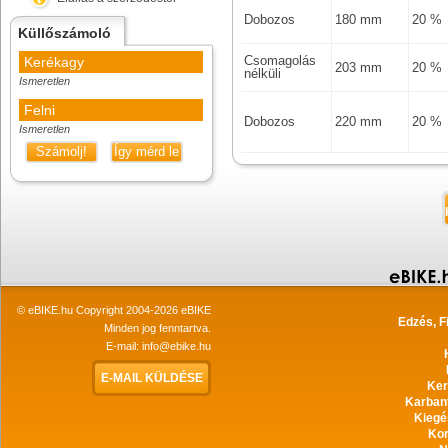
Dobozos
180 mm
20 %
Küllőszámoló
Csomagolás
Kerékagy
203 mm
20 %
nélküli
Ismeretlen
Felni
Dobozos
220 mm
20 %
Ismeretlen
Számolj!
Így mérd le
© eBIKE.hu Copyright 2004-2026 eBIKE
Edzés, F
Minden jog fenntartva.
E-mail:
info@ebike.hu
E-MAIL KÜLDÉSE
Ker
Karban
Kiegé
Ko