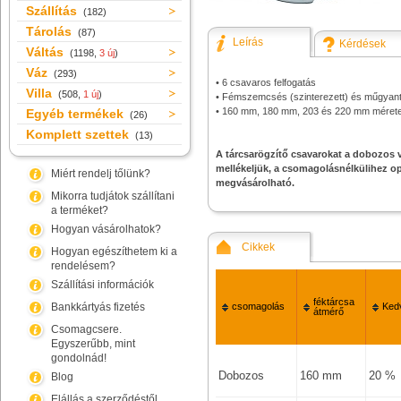
Szállítás
(182)
Tárolás
(87)
Leírás
Kérdések
Váltás
(1198,
3 új
)
Váz
(293)
• 6 csavaros felfogatás
Villa
(508,
1 új
)
• Fémszemcsés (szinterezett) és műgyantá
• 160 mm, 180 mm, 203 és 220 mm méret
Egyéb termékek
(26)
Komplett szettek
(13)
A tárcsarögzítő csavarokat a dobozos 
mellékeljük, a csomagolásnélkülihez o
Miért rendelj tőlünk?
megvásárolható.
Mikorra tudjátok szállítani
a terméket?
Hogyan vásárolhatok?
Cikkek
Hogyan egészíthetem ki a
rendelésem?
Szállítási információk
féktárcsa
Bankkártyás fizetés
csomagolás
Ked
átmérő
Csomagcsere.
Egyszerűbb, mint
gondolnád!
Dobozos
160 mm
20 %
Blog
Elállás a szerződéstől