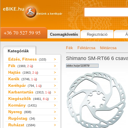
+36 70 527 59 95
Csomagkövetés
Regisztráció
Á
Fék
Féktárcsa
féktárcsa
Kategóriák
Shimano SM-RT66 6 csavar
Edzés, Fitness
(103)
Fék
(1969,
2 új
)
Hajtás
(1963,
2 új
)
Kerék
(3746,
1 új
)
Kerékpár
(794,
1 új
)
Karbantartás
(1913,
1 új
)
Kiegészítők
(4461,
8 új
)
Kormány
(1431)
Nyereg
(808)
Rugóstag
(34)
Ruházat
(1584)