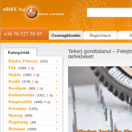
+36 70 527 59 95
Csomagkövetés
Regisztráció
Á
Tekerj gondtalanul – Felejt
Kategóriák
defekteket!
Edzés, Fitness
(103)
Fék
(1968,
2 új
)
Hajtás
(1962,
2 új
)
Kerék
(3745,
1 új
)
Kerékpár
(800,
1 új
)
Karbantartás
(1912,
1 új
)
Kiegészítők
(4460,
8 új
)
Kormány
(1431)
Nyereg
(808)
Rugóstag
(34)
Ruházat
(1584)