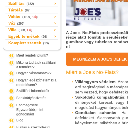
Szállítás
(182)
Tárolás
(87)
Váltás
(1199,
3 új
)
Váz
(293)
Villa
(508,
1 új
)
A Joe’s No-Flats professzioná
Egyéb termékek
(26)
része alatt tömítik a sérülések
gumihoz vagy tubeless rendsz
Komplett szettek
(13)
n!
Miért rendelj tőlünk?
MEGNÉZEM A JOE'S DEFE
Mikorra tudjátok szállítani
a terméket?
Miért a Joe's No-Flats?
Hogyan vásárolhatok?
Hogyan egészíthetem ki a
Villámgyors védelem
: Azonn
rendelésem?
erő segítségével a másodperc 
Szállítási információk
sem veszed, hogy defektet ka
Sokoldalú kompatibilitás
:
Bankkártyás fizetés
élményeket keresel, vagy 
Csomagcsere.
megoldást hagyományos belsőb
Egyszerűbb, mint
Gondtalan suhanás
: Ha 
gondolnád!
defekteket. Alacsonyabb g
Blog
kényelemért, miközben a bri
Elállás a szerződéstől