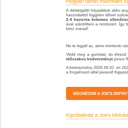
Hogyan tartsd maximális s
A defektgátló folyadékok aktív an
használattól függően idővel szára
2-4 havonta érdemes ellenőrizn
ával utántölteni a rendszert. Így 
kész marad!
Ne te legyél az, akire mindenki vá
Védd meg a gumidat, és élvezd a
időszakos kedvezményt
június 9
A kedvezmény 2026.06.02. és 2026
a forgalmazó által javasolt fogyasz
MEGNÉZEM A JOE'S DEFE
Kipróbálnád a Joe's kihívás