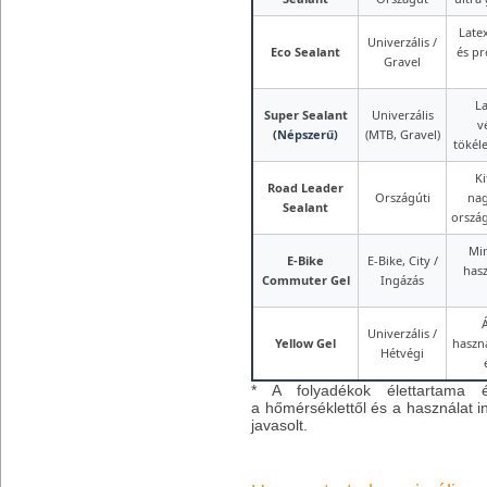
Late
Univerzális /
Eco Sealant
és pr
Gravel
La
Super Sealant
Univerzális
v
(Népszerű)
(MTB, Gravel)
tökél
Ki
Road Leader
Országúti
na
Sealant
orszá
Mi
E-Bike
E-Bike, City /
hasz
Commuter Gel
Ingázás
Univerzális /
Yellow Gel
haszn
Hétvégi
* A folyadékok élettartama 
a hőmérséklettől és a használat i
javasolt.