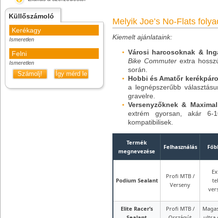
Küllőszámoló
Melyik Joe’s No-Flats folya
Kerékagy
Kiemelt ajánlataink:
Ismeretlen
Városi harcosoknak & Ing
Felni
Bike Commuter
extra hossz
Ismeretlen
során.
Számolj!
Így mérd le
Hobbi és Amatőr kerékpáro
a legnépszerűbb választás
gravelre.
Versenyzőknek & Maximali
extrém gyorsan, akár 6-
kompatibilisek.
Termék
Felhasználás
Főb
megnevezése
Ex
Profi MTB /
Podium Sealant
te
Verseny
ver
Elite Racer’s
Profi MTB /
Magas
Sealant
Országút
ultra