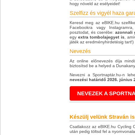
hogy növeld az esélyeidet!
Szelfizz és vigyél haza gar
Keresd meg az eBIKE.hu szelfikere
Facebookra vagy Instagramra
posztodat, és cserébe:
azonnali 
egy
extra tombolajegyet is
, ami
játék az eredményhirdetésig tart!)
Nevezés
Az online előnevezés díja min
biztosítsd be a helyed a Dunaka
Nevezni a Sportnaptár.hu-n lehe
nevezési határidő 2026. június 
NEVEZEK A SPORTNA
Készülj velünk Straván is
Csatlakozz az eBIKE.hu Cycling C
után pedig töltsd fel a nyomvonala