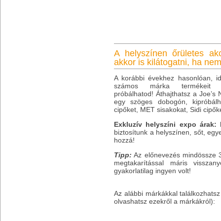
A helyszínen őrületes ak
akkor is kilátogatni, ha ne
A korábbi évekhez hasonlóan, id
számos márka termékeit 
próbálhatod! Áthajthatsz a Joe’s N
egy szöges dobogón, kipróbálh
cipőket, MET sisakokat, Sidi cipőke
Exkluzív helyszíni expo árak:
biztosítunk a helyszínen, sőt, eg
hozzá!
Tipp:
Az előnevezés mindössze 30
megtakarítással máris vissza
gyakorlatilag ingyen volt!
Az alábbi márkákkal találkozhats
olvashatsz ezekről a márkákról):