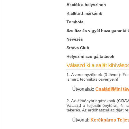
Akciók a helyszínen
Kiállított márkáink
Tombola
Szelfizz és vigyél haza garantál
Nevezés
Strava Club
Helyszíni szolgáltatások
Válaszd ki a saját kihíváso
1. A versenyzőknek (3 távon): Fe
ismert, technikás ösvényein!
Útvonalak:
Családi/Mini tá
2. Az élménybringásoknak (GRAVE
Válaszd a teljesítménytúrát! Nin
tekerés. Az erdőhasználati díjat 
Útvonal:
Kerékpáros Telje