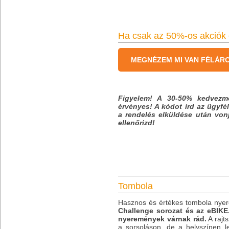
Ha csak az 50%-os akciók é
MEGNÉZEM MI VAN FÉLÁR
Figyelem! A 30-50% kedvezm
érvényes! A kódot írd az ügyf
a rendelés elküldése után von
ellenőrizd!
Tombola
Hasznos és értékes tombola ny
Challenge sorozat
és az eBIKE.
nyeremények várnak rád.
A rajt
a sorsoláson, de a helyszínen l