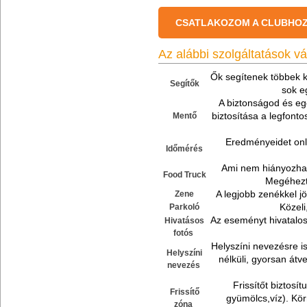
CSATLAKOZOM A CLUBHO
Az alábbi szolgáltatások v
Ők segítenek többek k
Segítők
sok e
A biztonságod és e
biztosítása a legfonto
Mentő
Eredményeidet onli
Időmérés
Ami nem hiányozhat
Food Truck
Megéhezté
A legjobb zenékkel 
Zene
Közeli
Parkoló
Az eseményt hivatalos 
Hivatásos
fotós
Helyszíni nevezésre i
Helyszíni
nélküli, gyorsan átv
nevezés
Frissítőt biztosí
Frissítő
gyümölcs,víz). Kör
zóna