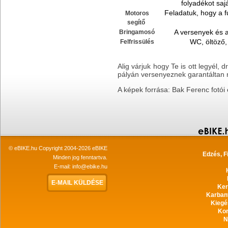
folyadékot saj
Feladatuk, hogy a 
Motoros
segítő
A versenyek és a
Bringamosó
WC, öltöző, 
Felfrissülés
Alig várjuk hogy Te is ott legyél, 
pályán versenyeznek garantáltan 
A képek forrása: Bak Ferenc fotói 
© eBIKE.hu Copyright 2004-2026 eBIKE
Edzés, F
Minden jog fenntartva.
E-mail:
info@ebike.hu
E-MAIL KÜLDÉSE
Ker
Karban
Kiegé
Ko
N