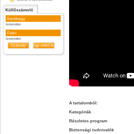
Küllőszámoló
Kerékagy
Ismeretlen
Felni
Ismeretlen
Számolj!
Így mérd le
A tartalomból:
Kategóriák
Részletes program
Biztonsági tudnivalók