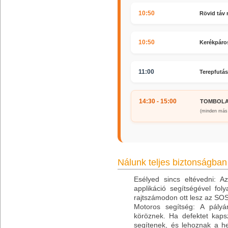
10:50
Rövid táv r
10:50
Kerékpáros
11:00
Terepfutá
14:30 - 15:00
TOMBOLA
(minden más 
Nálunk teljes biztonságba
Esélyed sincs eltévedni: Az
applikáció segítségével fo
rajtszámodon ott lesz az SOS
Motoros segítség: A pályá
köröznek. Ha defektet kaps
segítenek, és lehoznak a h