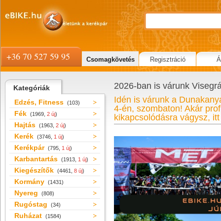
+36 70 527 59 95
Csomagkövetés
Regisztráció
Á
2026-ban is várunk Visegr
Kategóriák
Idén is várunk a Dunakanya
Edzés, Fitness
(103)
4-én, szombaton! Akár prof
Fék
(1969,
2 új
)
kikapcsolódásra vágysz, itt
Hajtás
(1963,
2 új
)
Kerék
(3746,
1 új
)
Kerékpár
(795,
1 új
)
Karbantartás
(1913,
1 új
)
Kiegészítők
(4461,
8 új
)
Kormány
(1431)
Nyereg
(808)
Rugóstag
(34)
Ruházat
(1584)