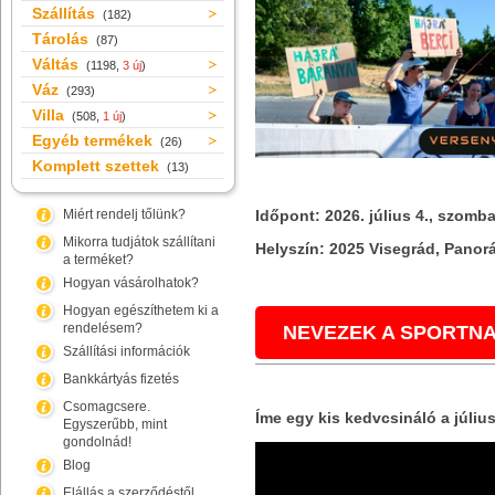
Szállítás
(182)
Tárolás
(87)
Váltás
(1198,
3 új
)
Váz
(293)
Villa
(508,
1 új
)
Egyéb termékek
(26)
Komplett szettek
(13)
Miért rendelj tőlünk?
Időpont:
2026. július 4., szomba
Mikorra tudjátok szállítani
Helyszín:
2025 Visegrád, Panorá
a terméket?
Hogyan vásárolhatok?
Hogyan egészíthetem ki a
rendelésem?
NEVEZEK A SPORTNA
Szállítási információk
Bankkártyás fizetés
Csomagcsere.
Íme egy kis kedvcsináló a júliu
Egyszerűbb, mint
gondolnád!
Blog
Elállás a szerződéstől