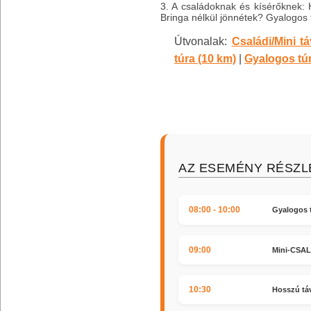
3. A családoknak és kísérőknek: 
Bringa nélkül jönnétek? Gyalogos t
Útvonalak:
Családi/Mini t
túra (10 km)
|
Gyalogos túr
AZ ESEMÉNY RÉSZLE
08:00 - 10:00
Gyalogos t
09:00
Mini-CSALÁ
10:30
Hosszú táv