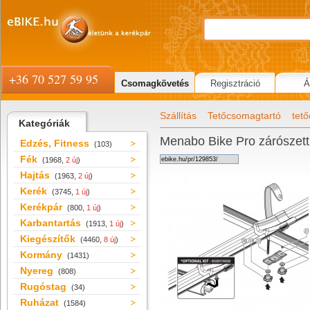
+36 70 527 59 95
Csomagkövetés
Regisztráció
Á
Szállítás
Tetőcsomagtartó
tető
Kategóriák
Menabo Bike Pro zárószett
Edzés, Fitness
(103)
Fék
(1968,
2 új
)
Hajtás
(1963,
2 új
)
Kerék
(3745,
1 új
)
Kerékpár
(800,
1 új
)
Karbantartás
(1913,
1 új
)
Kiegészítők
(4460,
8 új
)
Kormány
(1431)
Nyereg
(808)
Rugóstag
(34)
Ruházat
(1584)