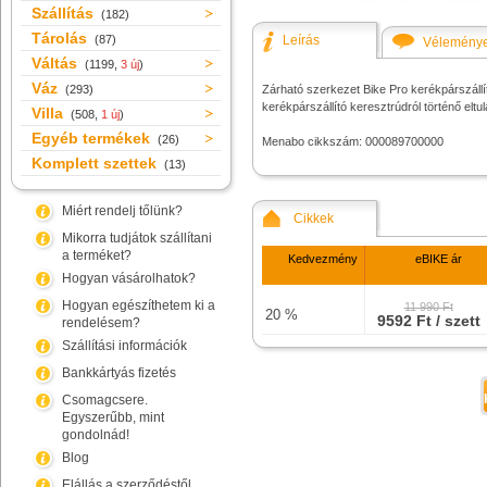
Szállítás
(182)
Tárolás
(87)
Leírás
Vélemény
Váltás
(1199,
3 új
)
Váz
(293)
Zárható szerkezet Bike Pro kerékpárszál
kerékpárszállító keresztrúdról történő eltul
Villa
(508,
1 új
)
Egyéb termékek
(26)
Menabo cikkszám: 000089700000
Komplett szettek
(13)
Miért rendelj tőlünk?
Cikkek
Mikorra tudjátok szállítani
a terméket?
Kedvezmény
eBIKE ár
Hogyan vásárolhatok?
Hogyan egészíthetem ki a
11 990 Ft
20 %
9592 Ft / szett
rendelésem?
Szállítási információk
Bankkártyás fizetés
Csomagcsere.
Egyszerűbb, mint
gondolnád!
Blog
Elállás a szerződéstől