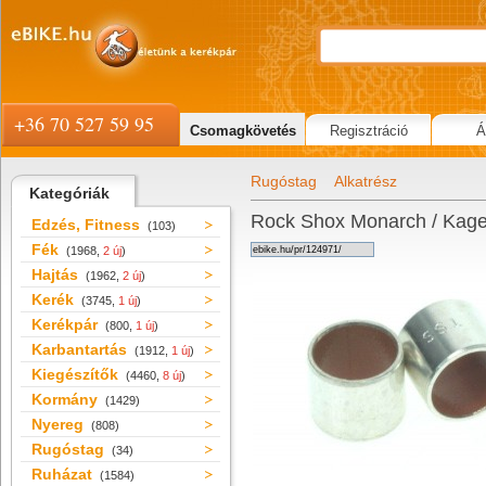
+36 70 527 59 95
Csomagkövetés
Regisztráció
Á
Rugóstag
Alkatrész
Kategóriák
Rock Shox Monarch / Kage 
Edzés, Fitness
(103)
Fék
(1968,
2 új
)
Hajtás
(1962,
2 új
)
Kerék
(3745,
1 új
)
Kerékpár
(800,
1 új
)
Karbantartás
(1912,
1 új
)
Kiegészítők
(4460,
8 új
)
Kormány
(1429)
Nyereg
(808)
Rugóstag
(34)
Ruházat
(1584)