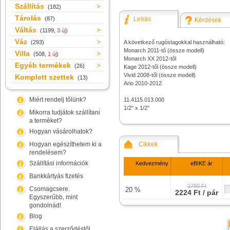
Szállítás
(182)
Tárolás
(87)
Leírás
Kérdések
Váltás
(1199,
3 új
)
Váz
(293)
A következő rugóstagokkal használható:
Monarch 2011-tő (össze modell)
Villa
(508,
1 új
)
Monarch XX 2012-től
Egyéb termékek
(26)
Kage 2012-től (össze modell)
Vivid 2008-től (össze modell)
Komplett szettek
(13)
Ario 2010-2012
Miért rendelj tőlünk?
11.4115.013.000
1/2" x 1/2"
Mikorra tudjátok szállítani
a terméket?
Hogyan vásárolhatok?
Hogyan egészíthetem ki a
Cikkek
rendelésem?
Szállítási információk
Kedvezmény
eBIKE ár
Bankkártyás fizetés
2780 Ft
Csomagcsere.
20 %
2224 Ft / pár
Egyszerűbb, mint
gondolnád!
Blog
Elállás a szerződéstől