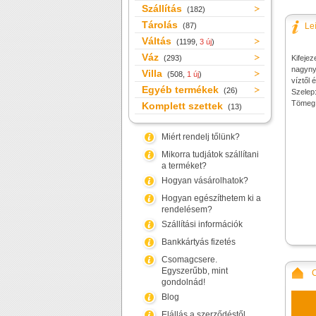
Szállítás
(182)
Tárolás
(87)
Le
Váltás
(1199,
3 új
)
Váz
(293)
Kifejez
nagyny
Villa
(508,
1 új
)
víztől 
Egyéb termékek
(26)
Szelep:
Tömeg
Komplett szettek
(13)
Miért rendelj tőlünk?
Mikorra tudjátok szállítani
a terméket?
Hogyan vásárolhatok?
Hogyan egészíthetem ki a
rendelésem?
Szállítási információk
Bankkártyás fizetés
Csomagcsere.
Egyszerűbb, mint
gondolnád!
Blog
Elállás a szerződéstől