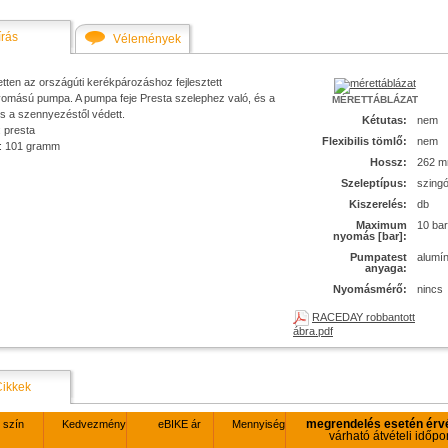
írás
Vélemények
etten az országúti kerékpározáshoz fejlesztett
omású pumpa. A pumpa feje Presta szelephez való, és a
MÉRETTÁBLÁZAT
és a szennyezéstől védett.
Kétutas:
nem
 presta
Flexibilis tömlő:
nem
: 101 gramm
Hossz:
262 
Szeleptípus:
szing
Kiszerelés:
db
Maximum
10 bar
nyomás [bar]:
Pumpatest
alumí
anyaga:
Nyomásmérő:
nincs
RACEDAY robbantott
ábra.pdf
Cikkek
megrendelés esetén érv
szín
Kedvezmény
eBIKE ár
Mennyiség
várható átvételi időpo