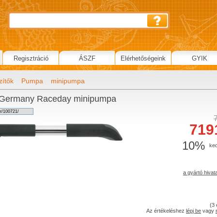
Regisztráció
ÁSZF
Elérhetőségeink
GYIK
zítők
Pumpa
minipumpa
Germany Raceday minipumpa
719
10%
ke
a gyártó hivat
(
3
Az értékeléshez
lépj be
vagy