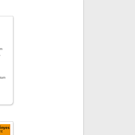
mm
ó
nium
ényes
nt