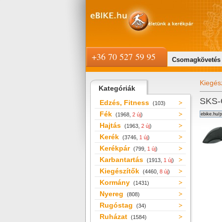
+36 70 527 59 95
Csomagkövetés
Kiegés
Kategóriák
SKS-
Edzés, Fitness
(103)
Fék
(1968,
2 új
)
Hajtás
(1963,
2 új
)
Kerék
(3746,
1 új
)
Kerékpár
(799,
1 új
)
Karbantartás
(1913,
1 új
)
Kiegészítők
(4460,
8 új
)
Kormány
(1431)
Nyereg
(808)
Rugóstag
(34)
Ruházat
(1584)