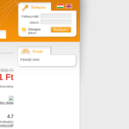
Belépés
Felhasználó:
Jelszó:
Elfelejtett
jelszó
Kosár
A kosár üres.
7990 Ft
1 Ft
dvezmény
alos oldala
4.7
értékelés)
regisztrálj
!