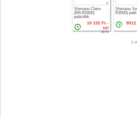
2
Shimano Claris
Shimano So
(BR-R2000)
R3000) patk
patkófék
10 152 Ft -
9512 
tól
20 %
1. o
© eBIKE.hu Copyright 2004-2026 eBIKE
Edzés, F
Minden jog fenntartva.
E-mail:
info@ebike.hu
E-MAIL KÜLDÉSE
Ker
Karban
Kiegé
Ko
N