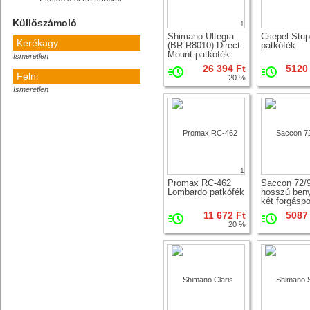
Küllőszámoló
1
Shimano Ultegra
Csepel Stup
Kerékagy
(BR-R8010) Direct
patkófék
Mount patkófék
Ismeretlen
26 394 Ft
5120 
Felni
20 %
Ismeretlen
Számolj!
Így mérd le
1
Promax RC-462
Saccon 72/
Lombardo patkófék
hosszú ben
két forgásp
patkófék
11 672 Ft
5087 
20 %