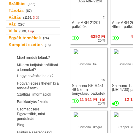
Szállítás
(182)
Tárolás
(87)
Váltás
(1199,
3 új
)
2
Acor ABR-21201
Acor ABR-2
Váz
(293)
patkófék
49mm patkó
Villa
(508,
1 új
)
6392 Ft
4
Egyéb termékek
(26)
20 %
Komplett szettek
(13)
Miért rendelj tőlünk?
Mikorra tudjátok szállítani
a terméket?
Hogyan vásárolhatok?
10
Hogyan egészíthetem ki a
Shimano BR-R451
Shimano Ti
rendelésem?
49-57mm
(BR-4700) p
benyúlású patkófék
Szállítási információk
32 mm köpeny
11 911 Ft -tól
12 1
szélességig
Bankkártyás fizetés
20 %
Csomagcsere.
Egyszerűbb, mint
gondolnád!
Blog
Elállás a szerződéstől