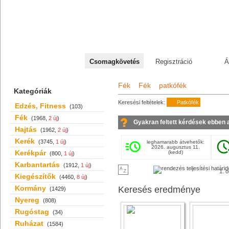
+36 70 527 59 95
Csomagkövetés
Regisztráció
Á
Fék
Fék
patkófék
Kategóriák
Keresési feltételek:
Patkófék
Edzés, Fitness
(103)
Fék
(1968,
2 új
)
Gyakran feltett kérdések ebben 
Hajtás
(1962,
2 új
)
Kerék
(3745,
1 új
)
leghamarabb átvehetők:
2026. augusztus 11.
Kerékpár
(kedd)
(800,
1 új
)
Karbantartás
(1912,
1 új
)
1. o
Kiegészítők
(4460,
8 új
)
Kormány
Keresés eredménye
(1429)
Nyereg
(808)
Rugóstag
(34)
Ruházat
(1584)