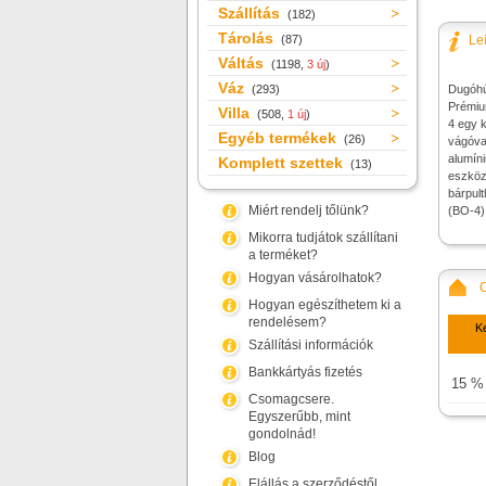
Szállítás
(182)
Tárolás
(87)
Le
Váltás
(1198,
3 új
)
Váz
(293)
Dugóhú
Prémiu
Villa
(508,
1 új
)
4 egy k
Egyéb termékek
(26)
vágóva
alumín
Komplett szettek
(13)
eszköz
bárpult
Miért rendelj tőlünk?
(BO-4)
Mikorra tudjátok szállítani
a terméket?
Hogyan vásárolhatok?
Hogyan egészíthetem ki a
rendelésem?
K
Szállítási információk
Bankkártyás fizetés
15 %
Csomagcsere.
Egyszerűbb, mint
gondolnád!
Blog
Elállás a szerződéstől