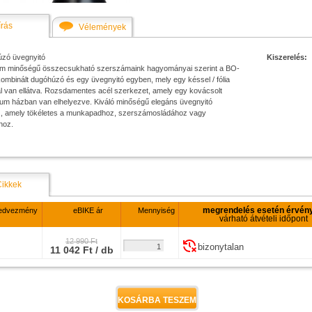
írás
Vélemények
zó üvegnyitó
Kiszerelés:
m minőségű összecsukható szerszámaink hagyományai szerint a BO-
ombinált dugóhúzó és egy üvegnyitó egyben, mely egy késsel / fólia
l van ellátva. Rozsdamentes acél szerkezet, amely egy kovácsolt
ium házban van elhelyezve. Kiváló minőségű elegáns üvegnyitó
, amely tökéletes a munkapadhoz, szerszámosládához vagy
hoz.
Cikkek
megrendelés esetén érvén
edvezmény
eBIKE ár
Mennyiség
várható átvételi időpont
12 990 Ft
bizonytalan
11 042 Ft / db