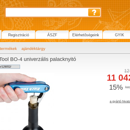
Regisztráció
ÁSZF
Elérhetőségeink
GYIK
termékek
ajándéktárgy
Tool BO-4 univerzális palacknyitó
12
11 04
15%
ke
a gyártó hivat