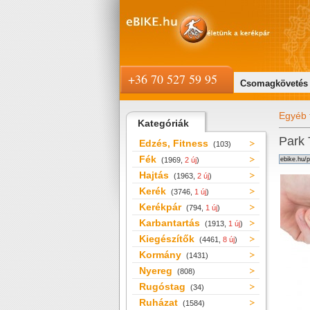
+36 70 527 59 95
Csomagkövetés
Egyéb 
Kategóriák
Park 
Edzés, Fitness
(103)
Fék
(1969,
2 új
)
Hajtás
(1963,
2 új
)
Kerék
(3746,
1 új
)
Kerékpár
(794,
1 új
)
Karbantartás
(1913,
1 új
)
Kiegészítők
(4461,
8 új
)
Kormány
(1431)
Nyereg
(808)
Rugóstag
(34)
Ruházat
(1584)