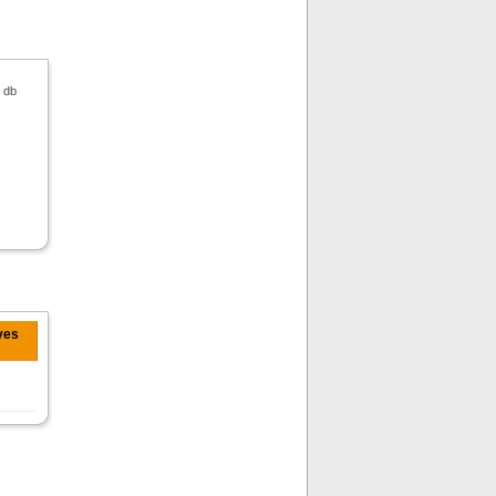
db
yes