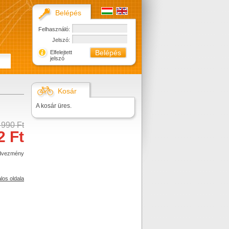
Belépés
Felhasználó:
Jelszó:
Elfelejtett
jelszó
Kosár
A kosár üres.
 990 Ft
2 Ft
dvezmény
alos oldala