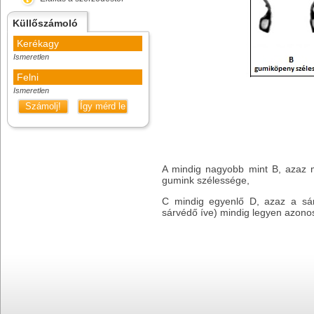
Küllőszámoló
Kerékagy
Ismeretlen
Felni
Ismeretlen
Számolj!
Így mérd le
A mindig nagyobb mint B, azaz m
gumink szélessége,
C mindig egyenlő D, azaz a sárv
sárvédő íve) mindig legyen azon