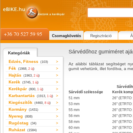
+36 70 527 59 95
Csomagkövetés
Regisztráció
Á
Sárvédőhoz gumiméret ajá
Kategóriák
Edzés, Fitness
(103)
Az alábbi táblázat segítséget n
Fék
gumit vehetünk, illet fordítva, a
(1968,
2 új
)
Hajtás
(1963,
2 új
)
Kerék
(3745,
1 új
)
Sárvédőh
Kerékpár
(800,
1 új
)
Sárvédő szélessége
Kerék kompa
Karbantartás
(1913,
1 új
)
51 mm
26" (ETRTO:
Kiegészítők
(4460,
8 új
)
53 mm
26" (ETRTO:
Kormány
(1431)
55 mm
26" (ETRTO:
Nyereg
56 mm
26" (ETRTO:
(808)
58 mm
26" (ETRTO:
Rugóstag
(34)
60 mm
26" (ETRTO:
Ruházat
(1584)