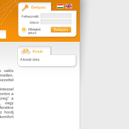
Belépés
Felhasználó:
Jelszó:
Elfelejtett
jelszó
Kosár
A kosár üres.
k valós
metlen,
ezettel
intessel
fontos a
üreg” a
s, vagy
fenékre
z hordj
komfort