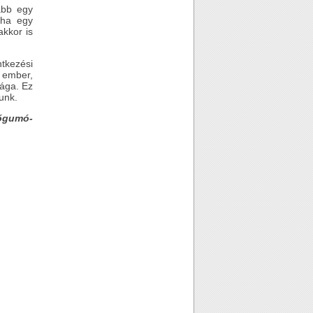
ább egy
 ha egy
kkor is
ntkezési
y ember,
sága. Ez
unk.
őgumó-