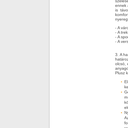
széles
ennek 
is táv
komfor
nyeregt
- A vá
- A tr
- A sp
- A ve
3. A h
határo
olcsó, 
anyago
Plusz k
E
ke
G
m
k
el
N
A
f