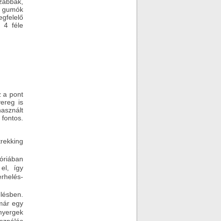
szabbak,
i gumók
gfelelő
 4 féle
z a pont
ereg is
használt
 fontos.
rekking
góriában
el, így
erhelés-
lésben.
már egy
yergek