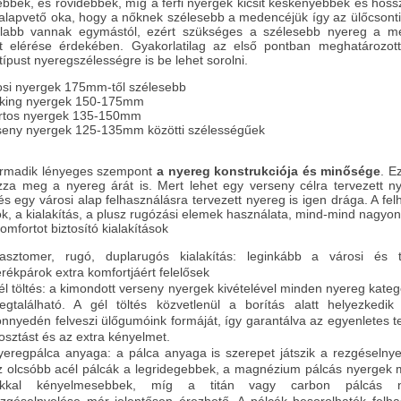
ebbek, és rövidebbek, míg a férfi nyergek kicsit keskenyebbek és hos
alapvető oka, hogy a nőknek szélesebb a medencéjük így az ülőcsont
olabb vannak egymástól, ezért szükséges a szélesebb nyereg a me
t elérése érdekében. Gyakorlatilag az első pontban meghatározott
ípust nyeregszélességre is be lehet sorolni.
rosi nyergek 175mm-től szélesebb
ekking nyergek 150-175mm
ortos nyergek 135-150mm
rseny nyergek 125-135mm közötti szélességűek
armadik lényeges szempont
a nyereg konstrukciója és minősége
. E
zza meg a nyereg árát is. Mert lehet egy verseny célra tervezett ny
és egy városi alap felhasználásra tervezett nyereg is igen drága. A fel
k, a kialakítás, a plusz rugózási elemek használata, mind-mind nagyon
omfortot biztosító kialakítások
lasztomer, rugó, duplarugós kialakítás: leginkább a városi és t
rékpárok extra komfortjáért felelősek
él töltés: a kimondott verseny nyergek kivételével minden nyereg kate
egtalálható. A gél töltés közvetlenül a borítás alatt helyezkedik 
önnyedén felveszi ülőgumóink formáját, így garantálva az egyenletes t
osztást és az extra kényelmet.
yeregpálca anyaga: a pálca anyaga is szerepet játszik a rezgéselnye
z olcsóbb acél pálcák a legridegebbek, a magnézium pálcás nyergek 
okkal kényelmesebbek, míg a titán vagy carbon pálcás n