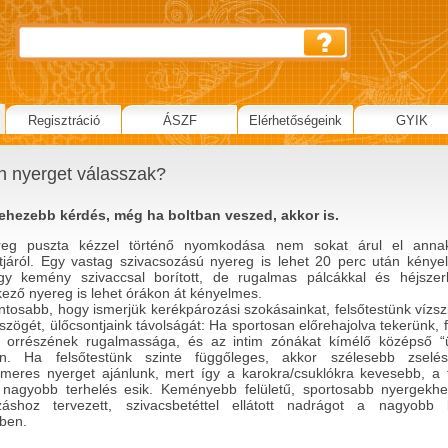
Regisztráció
ÁSZF
Elérhetőségeink
GYIK
n nyerget válasszak?
ehezebb kérdés, még ha boltban veszed, akkor is.
reg puszta kézzel történő nyomkodása nem sokat árul el anna
tjáról. Egy vastag szivacsozású nyereg is lehet 20 perc után kényel
y kemény szivaccsal borított, de rugalmas pálcákkal és héjszerk
kező nyereg is lehet órákon át kényelmes.
ntosabb, hogy ismerjük kerékpározási szokásainkat, felsőtestünk vízsz
szögét, ülőcsontjaink távolságát: Ha sportosan előrehajolva tekerünk, 
 orrészének rugalmassága, és az intim zónákat kímélő középső “
n. Ha felsőtestünk szinte függőleges, akkor szélesebb zselé
omeres nyerget ajánlunk, mert így a karokra/csuklókra kevesebb, a 
 nagyobb terhelés esik. Keményebb felületű, sportosabb nyergekhe
záshoz tervezett, szivacsbetéttel ellátott nadrágot a nagyobb 
ben.