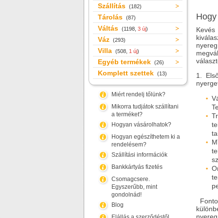
Szállítás
(182)
Hogy 
Tárolás
(87)
Váltás
(1198,
3 új
)
Kevés 
kivála
Váz
(293)
nyereg
Villa
(508,
1 új
)
megvál
választ
Egyéb termékek
(26)
Komplett szettek
(13)
1. Els
nyerget
Miért rendelj tőlünk?
V
Mikorra tudjátok szállítani
Te
a terméket?
T
t
Hogyan vásárolhatok?
ta
Hogyan egészíthetem ki a
M
rendelésem?
t
Szállítási információk
sz
Bankkártyás fizetés
O
t
Csomagcsere.
pe
Egyszerűbb, mint
gondolnád!
Fontos
Blog
különb
nyereg
Elállás a szerződéstől