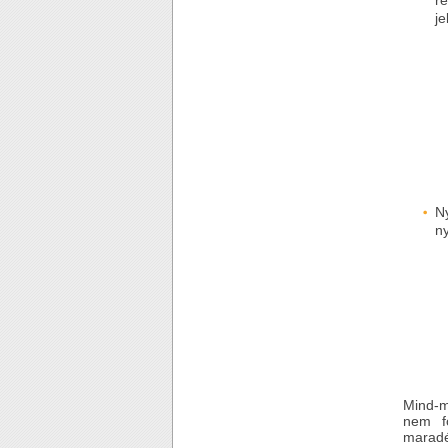
r
je
N
ny
Mind-m
nem fo
maradé