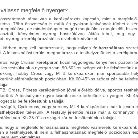
válassz megfelelő nyerget?
összetettebb téma van a kerékpározás kapcsán, mint a megfelelő
sztása. Több összetevőn is múlik és gyakran kihívásnak tűnhet a ké
 megtalálása, de mindenképpen megéri megtalálni a megfelelőt, hiszen
asztott, kényelmes nyereg hosszútávon áldás lehet, míg egy 
ott nyereg a kerékpározástól is elveheti kedvünket.
ő körben meg kell határoznunk, hogy milyen
felhasználásra
szere
. A felhasználási terület meghatározza a testhelyzetünket a kerékpáron
árosi vagy Cruiser kerékpáron közel függőleges, kényelmes pózban te
ljes testsúlyunk a nyergen van. 90-60°-os szöget zár be felsőtestünk a t
rekking, hobby Cross vagy MTB kerékpárokon már sportosabb hel
ekerünk előrehajlottabb pozícióban. Kb 60-45°-os szöget zár be felsőt
lajjal.
TB, Cross, Fitness kerékpárokon jóval előrébb dőlve, sportos testhe
ekerünk. A testsúlyunk egyre kisebb része terhelődik a nyergen. Kb 4
öget zár be felsőtestünk a talajjal.
rszágúti, Cyclocross, vagy verseny MTB kerékpárokon már teljesen el
esthelyzetben tekerünk. A testsúly jelentős része már a kormányon i
dálon van. Kb 25-0°-os szöget zár be felsőtestünk a talajjal.
, hogy a megfelelő felhasználásra, megfelelő vázméretű kerékpárunk 
en a testhelyzetünk nem a felhasználásnak megfelelő pozícióban lesz
 sem lesz kényelmes.