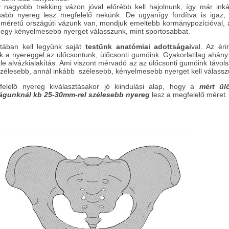
y nagyobb trekking vázon jóval előrébb kell hajolnunk, így már ink
sabb nyereg lesz megfelelő nekünk. De ugyanígy fordítva is igaz,
 méretű országúti vázunk van, mondjuk emeltebb kormánypozícióval, a
 egy kényelmesebb nyerget válasszunk, mint sportosabbat.
ztában kell legyünk saját
testünk anatómiai adottságai
val. Az éri
k a nyereggel az ülőcsontunk, ülőcsonti gumóink. Gyakorlatilag ahán
le alvázkialakítás. Ami viszont mérvadó az az ülőcsonti gumóink távol
szélesebb, annál inkább szélesebb, kényelmesebb nyerget kell válassz
elelő nyereg kiválasztásakor jó kiindulási alap, hogy a
mért ül
águnknál kb 25-30mm-rel szélesebb nyereg
lesz a megfelelő méret.