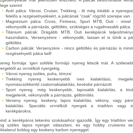
ezgéselnyelése már jelentősen érezhető. A pálcák besorolhatók felha
llege szerint
Acél pálca: Városi, Cruiser, Trekking - itt még inkább a nyeregs
felelős a rezgéselnyelésért, a pálcának “csak” rögzítő szerepe van.
Magnézium pálca: Cross, Fintness, Sport MTB, Outi - mivel 
vékonyodik a párnázás, géltöltés, szükséges a rugalmasabb pálca.
Titánium pálcák: Drágább MTB, Outi kerékpárok teljesítményor
használatra, Versenyzésre - vékonyodik, lassan el is tűnik a pá
géltöltés
Carbon pálcák: Versenyzére - nincs géltöltés és párnázás is minim
rezgéselnyelő pálca kell!
yereg formája: igen sokféle formájú nyereg létezik már. A széleseb
ergektől az orrnélküli nyergekig.
Városi nyereg széles, puha, tömzsi
Trekking nyereg keskenyebb íves kialakítású, megjel
nyomáscsökkentő csatornakialakítás, kevésbé párnázott
Sport nyereg: még keskenyebb, laposabb kialakítás, a kiv
megjelenik, vékonyodik a párnázás, géltömítés.
Verseny nyereg: keskeny, lapos kialakítás, vékony, vagy párn
kialakítás. Speciális orrnélküli nyergek a triathlon vagy i
kerékpárokra.
ind a kerékpáros tekerési szokásaihoz igazodik. Így egy triathlon v
g széles lapos nyerget választani, és egy hobby cruiseres s
ktalanul boldog egy keskeny karbon nyereggel.