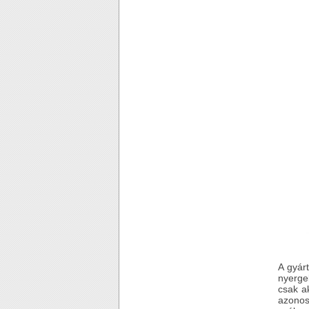
A gyár
nyerge
csak a
azonos