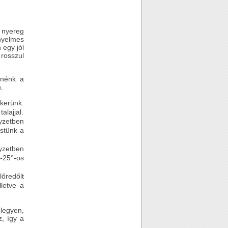
 nyereg
nyelmes
 egy jól
rosszul
tnénk a
.
kerünk.
alajjal.
yzetben
estünk a
lyzetben
5-25°-os
őredőlt
lletve a
legyen,
, így a