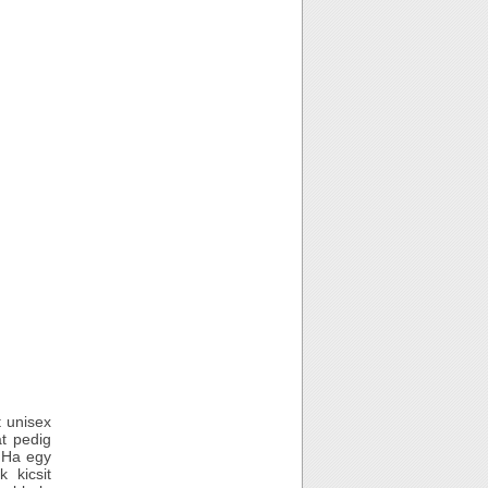
t unisex
at pedig
 Ha egy
 kicsit