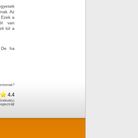
egyesek
lnak. Az
 Ezek a
él van
li túl a
. De ha
asznosnak?
4.4
értékelés)
regisztrálj
!