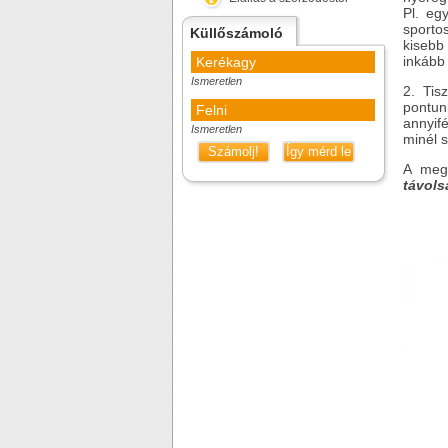
Pl. eg
sporto
Küllőszámoló
kisebb
inkább
Kerékagy
Ismeretlen
2. Tis
pontun
Felni
annyifé
Ismeretlen
minél 
Számolj!
Így mérd le
A megf
távols