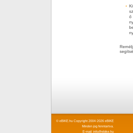
K
s
ő
n
be
n
Remélj
segíts
© eBIKE.hu Copyright 2004-2026 eBIKE
Minden jog fenntartva.
E-mail:
info@ebike.hu