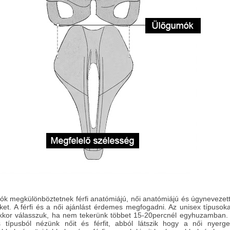
tók megkülönböztetnek férfi anatómiájú, női anatómiájú és úgynevezet
ket. A férfi és a női ajánlást érdemes megfogadni. Az unisex típusok
kkor válasszuk, ha nem tekerünk többet 15-20percnél egyhuzamban.
 típusból nézünk nőit és férfit, abból látszik hogy a női nyergek