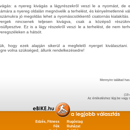
ivágás: a nyereg kivágás a lágyrészekről veszi le a nyomást, de 
zámára a nyereg oldalán megnövelik a terhelést, és kényelmetlenné vá
 számukra jó megoldás lehet a nyomáscsökkentő csatornás kialakítás.
yergek nincsenek teljesen kivágva, csak a középső részükn
süllyesztve. Ez is a lágy részekről veszi le a terhelést, de nem terhe
yeregszéleken a hátsót.
ük, hogy ezek alapján sikerül a megfelelő nyerget kiválasztani
égre volna szükséged, állunk rendelkezésedre!
Mennyire találtad h
(
19
Az értékeléshez
lépj be
vagy
Edzés, Fitness
Rugóstag
Fék
Ruházat