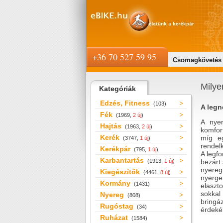
+36 70 527 59 95
Csomagkövetés
Milye
Kategóriák
Edzés, Fitness
(103)
A legn
Fék
(1969,
2 új
)
A nye
Hajtás
(1963,
2 új
)
komfor
Kerék
míg eg
(3747,
1 új
)
rendel
Kerékpár
(795,
1 új
)
A legfo
Karbantartás
(1913,
1 új
)
bezárt 
nyereg
Kiegészítők
(4461,
8 új
)
nyerge
Kormány
(1431)
elaszt
sokkal
Nyereg
(808)
bringá
Rugóstag
(34)
érdeké
Ruházat
(1584)