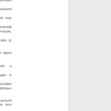
sználás
zerkezet
itt már
ientált
rnázás,
ális, jó
b lapos
enik a
ágás is
ázatlan
dőfutam
ersenyző
em lesz