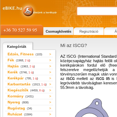
+36 70 527 59 95
Csomagkövetés
Regisztráció
Á
Mi az ISCG?
Kategóriák
Edzés, Fitness
(103)
AZ ISCG (International Standard
Fék
középcsapágyház hajtás felőli ol
(1968,
2 új
)
kerékpárokon fordul elő (freer
Hajtás
(1963,
2 új
)
felszerelve megelőzhetjük 
Kerék
(3746,
1 új
)
törvényszerűen maguk után vonn
Kerékpár
az
mellett az
is 
(795,
1 új
)
ISCG
ISCG 05
legrövidebb távolságban keres
Karbantartás
(1913,
1 új
)
55.9mm a távolság.
Kiegészítők
(4459,
8 új
)
Kormány
(1431)
Nyereg
(808)
Rugóstag
(34)
Ruházat
(1584)