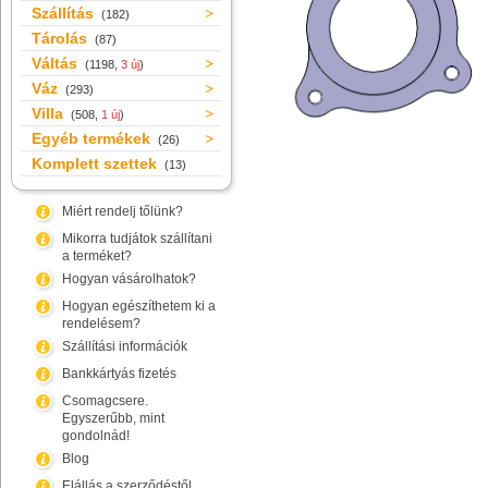
Szállítás
(182)
Tárolás
(87)
Váltás
(1198,
3 új
)
Váz
(293)
Villa
(508,
1 új
)
Egyéb termékek
(26)
Komplett szettek
(13)
Miért rendelj tőlünk?
Mikorra tudjátok szállítani
a terméket?
Hogyan vásárolhatok?
Hogyan egészíthetem ki a
rendelésem?
Szállítási információk
Bankkártyás fizetés
Csomagcsere.
Egyszerűbb, mint
gondolnád!
Blog
Elállás a szerződéstől