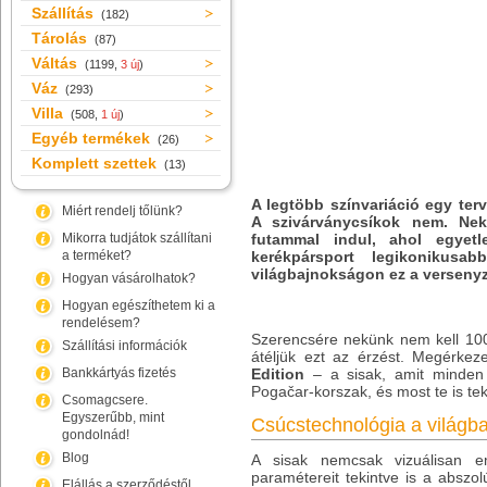
Szállítás
(182)
Tárolás
(87)
Váltás
(1199,
3 új
)
Váz
(293)
Villa
(508,
1 új
)
Egyéb termékek
(26)
Komplett szettek
(13)
A legtöbb színvariáció egy terv
Miért rendelj tőlünk?
A szivárványcsíkok nem. Nek
Mikorra tudjátok szállítani
futammal indul, ahol egyet
a terméket?
kerékpársport legikonikusab
világbajnokságon ez a versenyz
Hogyan vásárolhatok?
Hogyan egészíthetem ki a
rendelésem?
Szerencsére nekünk nem kell 100 
Szállítási információk
átéljük ezt az érzést. Megérkez
Bankkártyás fizetés
Edition
– a sisak, amit minden 
Pogačar-korszak, és most te is te
Csomagcsere.
Egyszerűbb, mint
Csúcstechnológia a világba
gondolnád!
Blog
A sisak nemcsak vizuálisan e
paramétereit tekintve is a abszo
Elállás a szerződéstől