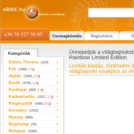
+36 70 527 59 95
Csomagkövetés
Regisztráció
Á
Ünnepeljük a világbajnoko
Kategóriák
Rainbow Limited Edition
Edzés, Fitness
(103)
Limitált kiadás, történelmi 
Fék
(1968,
2 új
)
világbajnoki sisakjára az el
Hajtás
(1963,
2 új
)
Kerék
(3745,
1 új
)
Kerékpár
(800,
1 új
)
Karbantartás
(1912,
1 új
)
Kiegészítők
(4460,
8 új
)
Kormány
(1431)
Nyereg
(808)
Rugóstag
(34)
Ruházat
(1584)