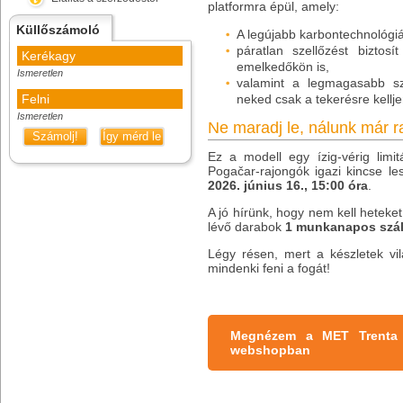
platformra épül, amely:
Küllőszámoló
A legújabb karbontechnológi
páratlan szellőzést bizto
Kerékagy
emelkedőkön is,
Ismeretlen
valamint a legmagasabb sz
Felni
neked csak a tekerésre kellj
Ismeretlen
Ne maradj le, nálunk már r
Számolj!
Így mérd le
Ez a modell egy ízig-vérig limit
Pogačar-rajongók igazi kincse les
2026. június 16., 15:00 óra
.
A jó hírünk, hogy nem kell heteket
lévő darabok
1 munkanapos száll
Légy résen, mert a készletek vil
mindenki feni a fogát!
Megnézem a MET Trenta 
webshopban