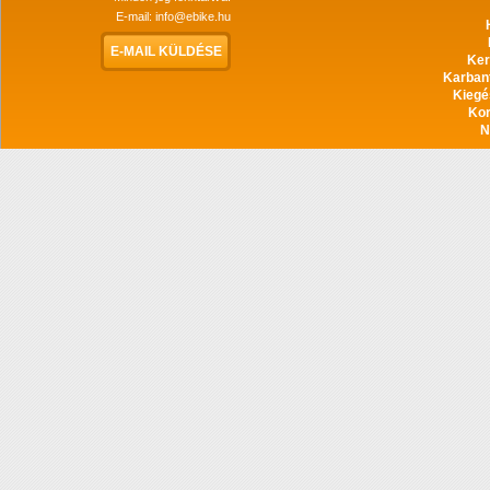
E-mail:
info@ebike.hu
E-MAIL KÜLDÉSE
Ker
Karban
Kiegé
Ko
N