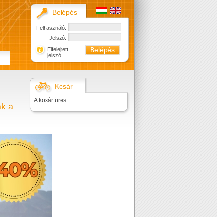
Belépés
Felhasználó:
Jelszó:
Elfelejtett
jelszó
Kosár
A kosár üres.
ak a