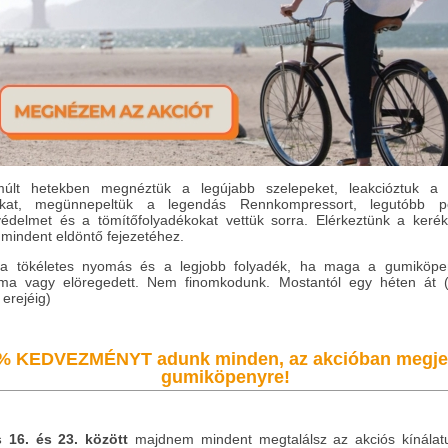
últ hetekben megnéztük a legújabb szelepeket, leakcióztuk a 
kat, megünnepeltük a legendás Rennkompressort, legutóbb p
védelmet és a tömítőfolyadékokat vettük sorra. Elérkeztünk a kerék-
 mindent eldöntő fejezetéhez.
a tökéletes nyomás és a legjobb folyadék, ha maga a gumiköp
ima vagy elöregedett. Nem finomkodunk. Mostantól egy héten át 
 erejéig)
% KEDVEZMÉNYT adunk minden, az akcióban megjel
gumiköpenyre!
 16. és 23. között
majdnem mindent megtalálsz az akciós kínálat