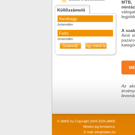
MTB, 
mintá
Küllőszámoló
váloga
legjobb
Kerékagy
Ismeretlen
A szab
Felni
Amit e
Ismeretlen
pazaro
kategór
Számolj!
Így mérd le
ME
Az akc
érvény
levoná
© eBIKE.hu Copyright 2004-2026 eBIKE
Minden jog fenntartva.
E-mail:
info@ebike.hu