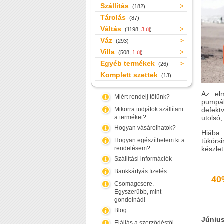
Szállítás
(182)
Tárolás
(87)
Váltás
(1198,
3 új
)
Váz
(293)
Villa
(508,
1 új
)
Egyéb termékek
(26)
Komplett szettek
(13)
Az elm
Miért rendelj tőlünk?
pumpá
Mikorra tudjátok szállítani
defekt
a terméket?
utolsó,
Hogyan vásárolhatok?
Hiába 
Hogyan egészíthetem ki a
tükörs
rendelésem?
készlet
Szállítási információk
Bankkártyás fizetés
40
Csomagcsere.
Egyszerűbb, mint
gondolnád!
Blog
Június
Elállás a szerződéstől