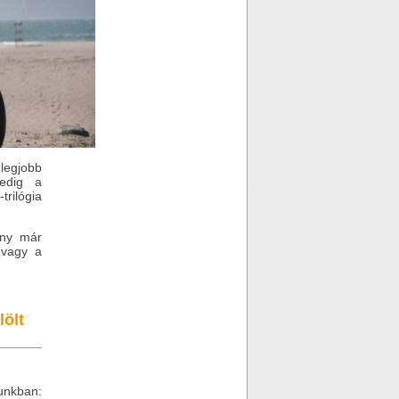
legjobb
edig a
trilógia
eny már
(vagy a
ölt
unkban: