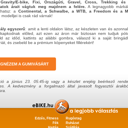
Gravity/E-bike, Fixi, Országúti, Gravel, Cross, Trekking és
zatok árait vágtuk meg majdnem a felére.
A legnagyobb márká
thatsz: a
Continental, a Schwalbe, a WTB, a Freedom és a Mi
 modelljei is csak rád várnak!
ály egyszerű
: amit a lenti oldalon látsz, az készleten van és azonnal
lkapkodnak előled, azt ezen az áron már biztosan nem tudjuk póto
ld az időd, kattints az alábbi gombra, válaszd ki a saját bringádh
iát, és zsebeld be a prémium köpenyeket fillérekért!
GNÉZEM A GUMIVÁSÁRT
ió a június 23. 05:45-ig vagy a készlet erejéig beérkező rende
es. A kedvezmény a forgalmazó által javasolt fogyasztói árakbó
sra.
Edzés, Fitness
Rugóstag
Fék
Ruházat
Hajtás
Szállítás