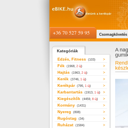
+36 70 527 59 95
Csomagkövetés
A nag
Kategóriák
gumi
Edzés, Fitness
(103)
Rendk
Fék
(1968,
2 új
)
készle
Hajtás
(1963,
2 új
)
Kerék
(3746,
1 új
)
Kerékpár
(795,
1 új
)
Karbantartás
(1913,
1 új
)
Kiegészítők
(4459,
8 új
)
Kormány
(1431)
Nyereg
(808)
Rugóstag
(34)
Ruházat
(1584)