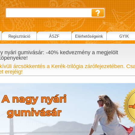
Regisztráció
ÁSZF
Elérhetőségeink
GYIK
y nyári gumivásár: -40% kedvezmény a megjelölt
köpenyekre!
ívüli árcsökkentés a Kerék-trilógia zárófejezetében. Cs
t erejéig!