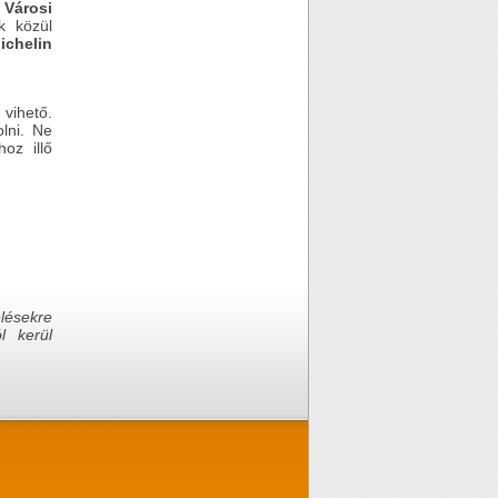
 Városi
k közül
chelin
 vihető.
lni. Ne
oz illő
lésekre
l kerül