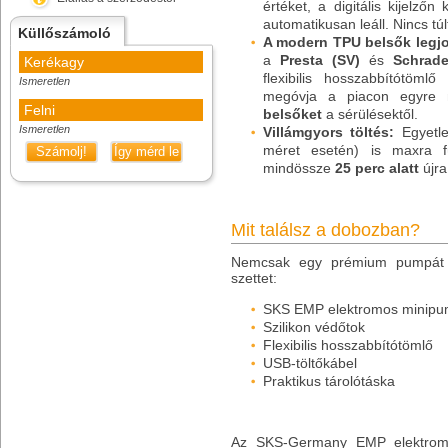
értéket, a digitális kijelző
automatikusan leáll. Nincs tú
Küllőszámoló
A modern TPU belsők legjo
a
Presta (SV)
és
Schrade
Kerékagy
flexibilis hosszabbítótöml
Ismeretlen
megóvja a piacon egyre 
Felni
belsőket
a sérülésektől.
Ismeretlen
Villámgyors töltés:
Egyetle
méret esetén) is maxra fú
Számolj!
Így mérd le
mindössze
25 perc alatt
újra
Mit találsz a dobozban?
Nemcsak egy prémium pumpát k
szettet:
SKS EMP elektromos minip
Szilikon védőtok
Flexibilis hosszabbítótömlő
USB-töltőkábel
Praktikus tárolótáska
Az SKS-Germany EMP elektrom