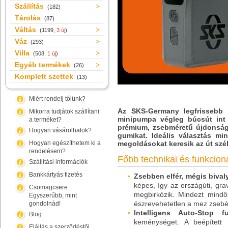
Szállítás
(182)
Tárolás
(87)
Váltás
(1199,
3 új
)
Váz
(293)
Villa
(508,
1 új
)
Egyéb termékek
(26)
Komplett szettek
(13)
Miért rendelj tőlünk?
Az SKS-Germany legfrissebb 
Mikorra tudjátok szállítani
minipumpa
végleg búcsút int 
a terméket?
prémium, zsebméretű újdonság
Hogyan vásárolhatok?
gumikat. Ideális választás mi
Hogyan egészíthetem ki a
megoldásokat keresik az út szé
rendelésem?
Főbb technikai és funkcioná
Szállítási információk
Bankkártyás fizetés
Zsebben elfér, mégis bival
képes, így az országúti, gr
Csomagcsere.
megbirkózik. Mindezt mind
Egyszerűbb, mint
észrevehetetlen a mez zsebé
gondolnád!
Intelligens Auto-Stop fu
Blog
keménységet. A beépített 
Elállás a szerződéstől