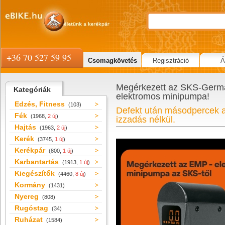
+36 70 527 59 95
Csomagkövetés
Regisztráció
Á
Megérkezett az SKS-Germa
Kategóriák
elektromos minipumpa!
Edzés, Fitness
(103)
Defekt után másodpercek al
Fék
(1968,
2 új
)
izzadás nélkül.
Hajtás
(1963,
2 új
)
Kerék
(3745,
1 új
)
Kerékpár
(800,
1 új
)
Karbantartás
(1913,
1 új
)
Kiegészítők
(4460,
8 új
)
Kormány
(1431)
Nyereg
(808)
Rugóstag
(34)
Ruházat
(1584)