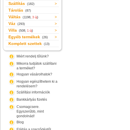
Szállítás
(182)
Tárolás
(87)
Váltás
(1198,
3 új
)
Váz
(293)
Villa
(508,
1 új
)
Egyéb termékek
(26)
Komplett szettek
(13)
Miért rendelj tőlünk?
Mikorra tudjátok szállítani
a terméket?
Hogyan vásárolhatok?
Hogyan egészíthetem ki a
rendelésem?
Szállítási információk
Bankkártyás fizetés
Csomagcsere.
Egyszerűbb, mint
gondolnád!
Blog
Elállás a szerződéstől