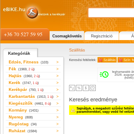
+36 70 527 59 95
Csomagkövetés
Regisztráció
Á
Szállítás
Kategóriák
Keresési feltételek:
Szállítás
Szín: f
Edzés, Fitness
(103)
Fék
(1969,
2 új
)
leghamarabb át
2026. augusz
Hajtás
(1960,
2 új
)
(hétfő)
Kerék
(3747,
1 új
)
Kerékpár
(793,
1 új
)
Karbantartás
(1913,
1 új
)
Keresés eredménye
Kiegészítők
(4461,
8 új
)
Sajnáljuk, a megadott szűrési feltét
Kormány
(1431)
paraméterekkel, vagy vedd fel velün
Nyereg
(808)
Rugóstag
(34)
Ruházat
(1584)