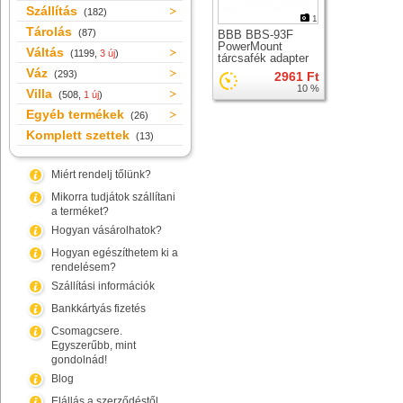
Szállítás
(182)
1
Tárolás
(87)
BBB BBS-93F
PowerMount
Váltás
(1199,
3 új
)
tárcsafék adapter
Váz
(293)
2961 Ft
10 %
Villa
(508,
1 új
)
Egyéb termékek
(26)
Komplett szettek
(13)
Miért rendelj tőlünk?
Mikorra tudjátok szállítani
a terméket?
Hogyan vásárolhatok?
Hogyan egészíthetem ki a
rendelésem?
Szállítási információk
Bankkártyás fizetés
Csomagcsere.
Egyszerűbb, mint
gondolnád!
Blog
Elállás a szerződéstől