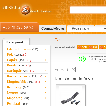
+36 70 527 59 95
Csomagkövetés
Regisztráció
Á
Fék
Kategóriák
Keresési feltételek:
BBB
Fék
Át
Edzés, Fitness
(103)
Fék
(1968,
2 új
)
leghamarabb át
2026. augusz
Hajtás
(1963,
2 új
)
(kedd)
Kerék
(3746,
1 új
)
Kerékpár
(799,
1 új
)
Karbantartás
(1913,
1 új
)
Keresés eredménye
Kiegészítők
(4460,
8 új
)
Kormány
(1431)
Nyereg
(808)
Rugóstag
(34)
Ruházat
(1584)